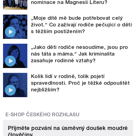
nominace na Magnesii Literu?
„Moje dítě mě bude potřebovat celý
život.“ Co zažívají rodiče pečující o děti
s těžším postižením?
„Jako děti rodiče nesoudíme, jsou pro
nás táta a máma.“ Jak kriminalita
zasahuje rodinné vztahy?
Kolik lidí v rodině, tolik pojetí
spravedlnosti. Proč je těžké odpouštět
nejbližším?
E-SHOP ČESKÉHO ROZHLASU
Přijměte pozvání na úsměvný doušek moudré
člověčiny.