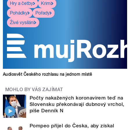
Hry a četby
Krimi
Pohádky
Pořady
Živé vysílání
Audiosvět Českého rozhlasu na jednom místě
MOHLO BY VÁS ZAJÍMAT
Počty nakažených koronavirem teď na
Slovensku překonávají dubnový vrchol,
píše Denník N
Pompeo přijel do Česka, aby získal