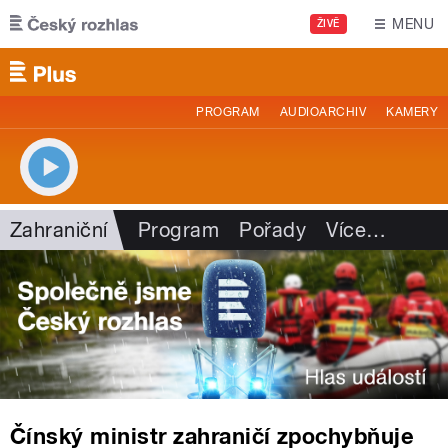
Přejít k hlavnímu obsahu
MENU
ŽIVĚ
PROGRAM
AUDIOARCHIV
KAMERY
Zahraniční
Program
Pořady
Více
…
Čínský ministr zahraničí zpochybňuje