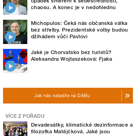
úpadek směrem k sebestřednosti,
chaosu. A konec je v nedohlednu
Michopulos: Čeká nás občanská válka
bez střelby. Prezidentské volby budou
džihádem vůči Pavlovi
Jaké je Chorvatsko bez turistů?
Aleksandra Wojtaszeková: Fjaka
Jak nás naladíte na DABu
VÍCE Z POŘADU
Devadesátky, klimatické dezinformace a
filozofka Matějčková. Jaké jsou