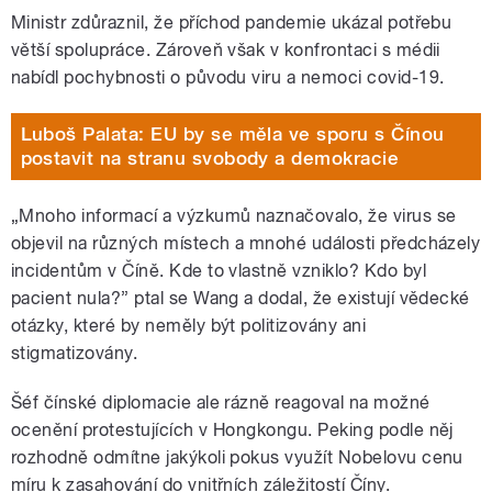
Ministr zdůraznil, že příchod pandemie ukázal potřebu
větší spolupráce. Zároveň však v konfrontaci s médii
nabídl pochybnosti o původu viru a nemoci covid-19.
Luboš Palata: EU by se měla ve sporu s Čínou
postavit na stranu svobody a demokracie
„Mnoho informací a výzkumů naznačovalo, že virus se
objevil na různých místech a mnohé události předcházely
incidentům v Číně. Kde to vlastně vzniklo? Kdo byl
pacient nula?” ptal se Wang a dodal, že existují vědecké
otázky, které by neměly být politizovány ani
stigmatizovány.
Šéf čínské diplomacie ale rázně reagoval na možné
ocenění protestujících v Hongkongu. Peking podle něj
rozhodně odmítne jakýkoli pokus využít Nobelovu cenu
míru k zasahování do vnitřních záležitostí Číny.