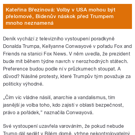
Kateřina Březinová: Volby v USA mohou být
přelomové, Bidenův náskok před Trumpem
mnoho neznamená
Deník vychází z televizního vystoupení poradkyně
Donalda Trumpa, Kellyanne Conwayové v pořadu Fox and
Friends na stanici Fox News. V něm uvedla, že prezident
bude mít během týdne navrch v nerozhodných státech.
Preference budou podle ní v průzkumech stoupat. A
důvod? Násilné protesty, které Trumpův tým považuje za
politicky výhodné.
„Čím víc vládne násilí, anarchie a vandalismus, tím
jasnější je volba toho, kdo zajistí v oblasti bezpečnost,
právo a pořádek,” naznačila Conwayová.
Své vystoupení uzavřela varováním, že pokud nebude
Trump dál sedět v Bílém domě, vtrhne nekontrolovatelný