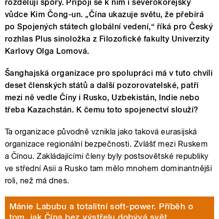
rozdělují spory. Připojí se k nim i severokorejský
vůdce Kim Čong-un. „
Čína ukazuje světu, že přebírá
po Spojených státech globální vedení,“
říká pro Český
rozhlas Plus sinoložka z Filozofické fakulty Univerzity
Karlovy Olga Lomová.
Šanghajská organizace pro spolupráci má v tuto chvíli
deset členských států a další pozorovatelské, patří
mezi ně vedle Číny i Rusko, Uzbekistán, Indie nebo
třeba Kazachstán. K čemu toto spojenectví slouží?
Ta organizace původně vznikla jako taková eurasijská
organizace regionální bezpečnosti. Zvlášť mezi Ruskem
a Čínou. Zakládajícími členy byly postsovětské republiky
ve střední Asii a Rusko tam mělo mnohem dominantnější
roli, než má dnes.
Mánie Labubu a totalitní soft-power. Příběh o
tom, jak Čína bez výstřelu dobývá svět