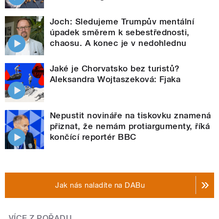
Joch: Sledujeme Trumpův mentální
úpadek směrem k sebestřednosti,
chaosu. A konec je v nedohlednu
Jaké je Chorvatsko bez turistů?
Aleksandra Wojtaszeková: Fjaka
Nepustit novináře na tiskovku znamená
přiznat, že nemám protiargumenty, říká
končící reportér BBC
Jak nás naladíte na DABu
VÍCE Z POŘADU