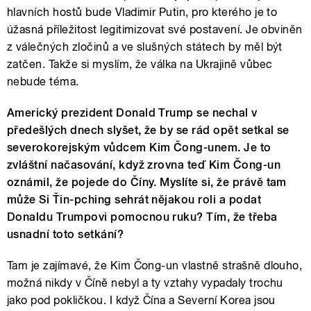
hlavních hostů bude Vladimir Putin, pro kterého je to
úžasná příležitost legitimizovat své postavení. Je obviněn
z válečných zločinů a ve slušných státech by měl být
zatčen. Takže si myslím, že válka na Ukrajině vůbec
nebude téma.
Americký prezident Donald Trump se nechal v
předešlých dnech slyšet, že by se rád opět setkal se
severokorejským vůdcem Kim Čong-unem. Je to
zvláštní načasování, když zrovna teď Kim Čong-un
oznámil, že pojede do Číny. Myslíte si, že právě tam
může Si Ťin-pching sehrát nějakou roli a podat
Donaldu Trumpovi pomocnou ruku? Tím, že třeba
usnadní toto setkání?
Tam je zajímavé, že Kim Čong-un vlastně strašně dlouho,
možná nikdy v Číně nebyl a ty vztahy vypadaly trochu
jako pod pokličkou. I když Čína a Severní Korea jsou