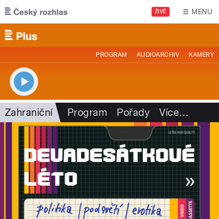
Přejít k hlavnímu obsahu
MENU
ŽIVĚ
PROGRAM
AUDIOARCHIV
KAMERY
Zahraniční
Program
Pořady
Více
…