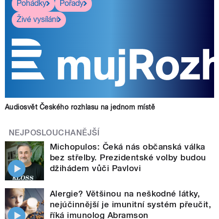
Pohádky
Pořady
Živé vysílání
Audiosvět Českého rozhlasu na jednom místě
NEJPOSLOUCHANĚJŠÍ
Michopulos: Čeká nás občanská válka
bez střelby. Prezidentské volby budou
džihádem vůči Pavlovi
Alergie? Většinou na neškodné látky,
nejúčinnější je imunitní systém přeučit,
říká imunolog Abramson