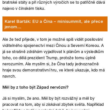
bratrské státy a při různých výročích se to patřičně dává
najevo v čínském tisku.
Karel Barták: EU a Čína – minisummit, ale přece
jenom…
Ale že teď přijede, v tom je možné spíš vidět posilování
viditelného spojenectví mezi Čínou a Severní Koreou. A
já se strašně zdráhám vyjadřovat k plánům a výsledkům
toho, co dělá prezident Trump, protože tomu úplně
nerozumím. Ale myslím si, že Čína tady jednoznačně
hraje svou demonstrativní hru, ve které ukazuje, kdo má
navrch.
Měl by z toho být Západ nervózní?
Já si myslím, že ano. Měl by být rozvážný a měl by
pracovat na tom, aby si získával zbytek světa. Například