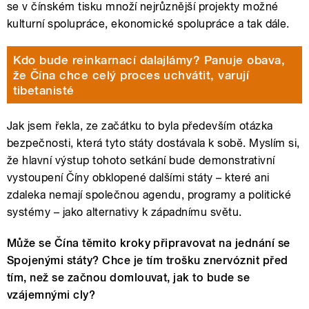
se v čínském tisku množí nejrůznější projekty možné
kulturní spolupráce, ekonomické spolupráce a tak dále.
Kdo bude reinkarnací dalajlámy? Panuje obava,
že Čína chce celý proces uchvátit, varují
tibetanisté
Jak jsem řekla, ze začátku to byla především otázka
bezpečnosti, která tyto státy dostávala k sobě. Myslím si,
že hlavní výstup tohoto setkání bude demonstrativní
vystoupení Číny obklopené dalšími státy – které ani
zdaleka nemají společnou agendu, programy a politické
systémy
–
jako alternativy k západnímu světu.
Může se Čína těmito kroky připravovat na jednání se
Spojenými státy? Chce je tím trošku znervóznit před
tím, než se začnou domlouvat, jak to bude se
vzájemnými cly?