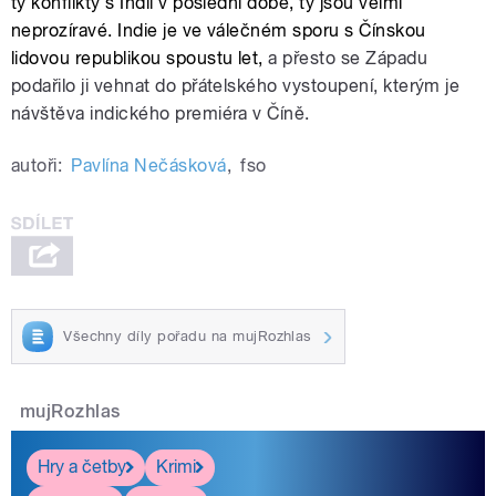
ty konflikty s Indií v poslední době, ty jsou velmi
neprozíravé. Indie je ve válečném sporu s Čínskou
lidovou republikou spoustu let,
a přesto se Západu
podařilo ji vehnat do přátelského vystoupení, kterým je
návštěva indického premiéra v Číně.
autoři:
Pavlína Nečásková
,
fso
Všechny díly pořadu na mujRozhlas
mujRozhlas
Hry a četby
Krimi