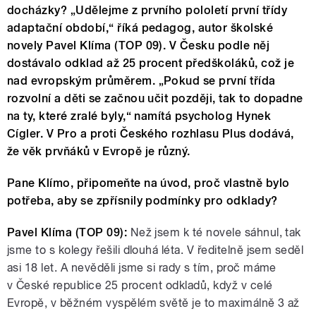
docházky? „Udělejme z prvního pololetí první třídy
adaptační období,“ říká pedagog, autor školské
novely Pavel Klíma (TOP 09). V Česku podle něj
dostávalo odklad až 25 procent předškoláků, což je
nad evropským průměrem. „Pokud se první třída
rozvolní a děti se začnou učit později, tak to dopadne
na ty, které zralé byly,“ namítá psycholog Hynek
Cígler. V Pro a proti Českého rozhlasu Plus dodává,
že věk prvňáků v Evropě je různý.
Pane Klímo, připomeňte na úvod, proč vlastně bylo
potřeba, aby se zpřísnily podmínky pro odklady?
Pavel Klíma (TOP 09):
Než jsem k té novele sáhnul, tak
jsme to s kolegy řešili dlouhá léta. V ředitelně jsem seděl
asi 18 let. A nevěděli jsme si rady s tím, proč máme
v České republice 25 procent odkladů, když v celé
Evropě, v běžném vyspělém světě je to maximálně 3 až