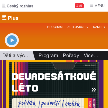
Přejít k hlavnímu obsahu
MENU
ŽIVĚ
PROGRAM
AUDIOARCHIV
KAMERY
Děti a výchova
Program
Pořady
Více
…