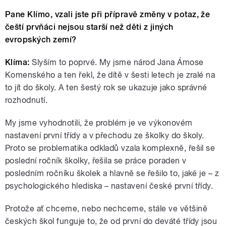
Pane Klímo, vzali jste při přípravě změny v potaz, že
čeští prvňáci nejsou starší než děti z jiných
evropských zemí?
Klíma:
Slyším to poprvé. My jsme národ Jana Ámose
Komenského a ten řekl, že dítě v šesti letech je zralé na
to jít do školy. A ten šestý rok se ukazuje jako správné
rozhodnutí.
My jsme vyhodnotili, že problém je ve výkonovém
nastavení první třídy a v přechodu ze školky do školy.
Proto se problematika odkladů vzala komplexně, řešil se
poslední ročník školky, řešila se práce poraden v
posledním ročníku školek a hlavně se řešilo to, jaké je – z
psychologického hlediska
–
nastavení české první třídy.
Protože ať chceme, nebo nechceme, stále ve většině
českých škol funguje to, že od první do deváté třídy jsou