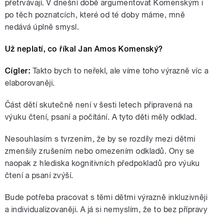
přetrvávají. V dnešní době argumentovat Komenským i
po těch poznatcích, které od té doby máme, mně
nedává úplně smysl.
Už neplatí, co říkal Jan Amos Komenský?
Cígler:
Takto bych to neřekl, ale víme toho výrazně víc a
elaborovaněji.
Část dětí skutečně není v šesti letech připravená na
výuku čtení, psaní a počítání. A tyto děti měly odklad.
Nesouhlasím s tvrzením, že by se rozdíly mezi dětmi
zmenšily zrušením nebo omezením odkladů. Ony se
naopak z hlediska kognitivních předpokladů pro výuku
čtení a psaní zvýší.
Bude potřeba pracovat s těmi dětmi výrazně inkluzivněji
a individualizovaněji. A já si nemyslím, že to bez přípravy