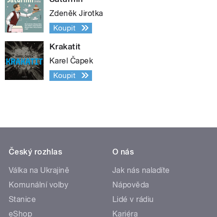
Zdeněk Jirotka
Koupit
Krakatit
Karel Čapek
Koupit
Český rozhlas
O nás
Válka na Ukrajině
Jak nás naladíte
Komunální volby
Nápověda
Stanice
Lidé v rádiu
eShop
Kariéra