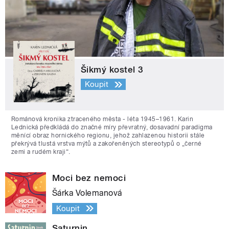
Šikmý kostel 3
Koupit
Románová kronika ztraceného města - léta 1945–1961. Karin
Lednická předkládá do značné míry převratný, dosavadní paradigma
měnící obraz hornického regionu, jehož zahlazenou historii stále
překrývá tlustá vrstva mýtů a zakořeněných stereotypů o „černé
zemi a rudém kraji“.
Moci bez nemoci
Šárka Volemanová
Koupit
Saturnin