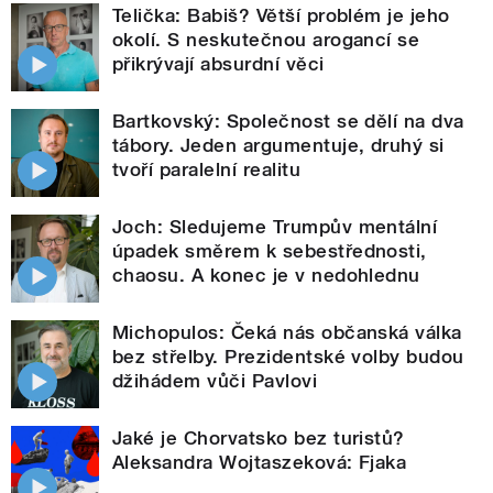
Telička: Babiš? Větší problém je jeho
okolí. S neskutečnou arogancí se
přikrývají absurdní věci
Bartkovský: Společnost se dělí na dva
tábory. Jeden argumentuje, druhý si
tvoří paralelní realitu
Joch: Sledujeme Trumpův mentální
úpadek směrem k sebestřednosti,
chaosu. A konec je v nedohlednu
Michopulos: Čeká nás občanská válka
bez střelby. Prezidentské volby budou
džihádem vůči Pavlovi
Jaké je Chorvatsko bez turistů?
Aleksandra Wojtaszeková: Fjaka