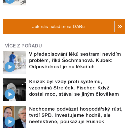
Jak nás naladíte na DABu
VÍCE Z POŘADU
V předepisování léků sestrami nevidím
problém, říká Šochmanová. Kubek:
Odpovědnost je na lékařích
Knížák byl vždy proti systému,
vzpomíná Strejček. Fischer: Když
dostal moc, stával se jiným člověkem
Nechceme podvázat hospodářský růst,
tvrdí SPD. Investujeme hodně, ale
neefektivně, poukazuje Rusnok