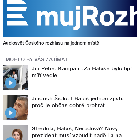
Audiosvět Českého rozhlasu na jednom místě
MOHLO BY VÁS ZAJÍMAT
Jiří Pehe: Kampaň „Za Babiše bylo líp“
míří vedle
Jindřich Šídlo: I Babiš jednou zjistí,
proč je občas dobré prohrát
Středula, Babiš, Nerudová? Nový
prezident musí vzbudit naději a na