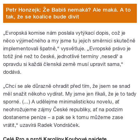
Petr Honzejk: Že Babiš nemaká? Ale maká. A to
tak, že se koalice bude divit
„Evropská komise nám poslala vytýkací dopis, což je
něco výjimečného a my jsme tu jejich směrnici skutečně
implementovali špatně,“ vysvětluje. „Evropské právo je
totiž jiné než to české, jednotlivé termíny ,nesedí‘ a
opravdu si každá členská země musí upravit sama,“
dodává.
„Chci se ale důrazně ohradit před tím, že jsem se snad
měl snažit někoho vydírat. My jsme jen říkali, že je to tady
sporné. (…) A udělejme minimalistickou novelu, ať
neohrožujeme zájmy České republiky, ať na podzim
dostaneme peníze – a pak se k tomu můžeme zase
vrátit,“ uzavírá Radek Vondráček.
Celé Pro a proti Karolíny Koubové najdete