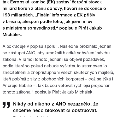
tak Evropská komise (EK) zastaví čerpání stovek
miliard korun z plánu obnovy, hovoří se dokonce o
193 miliardách. „Finální informace z EK přišly
v březnu, alespoň podle toho, jak jsem mluvil
s ministrem spravedlnosti,“ popisuje Pirát Jakub
Michálek.
A pokračuje v popisu sporu: „Následně probíhalo jednání
se zástupci ANO, aby umožnili hladké schválení návrhu
zákona. V rámci tohoto jednání se objevil požadavek,
podle kterého pokud nebude vyškrtnuto ustanovení o
znečitelnění a znepřístupnění všech skutečných majitelů,
kteří pobírají zisky z obchodních korporací – což se týká i
Andreje Babiše –, tak budou vetovat rychlejší projednání
tohoto zákona,“ popisuje Pirát Jakub Michálek.
Nikdy od nikoho z ANO nezaznělo, že
chceme něco blokovat či obstruovat.