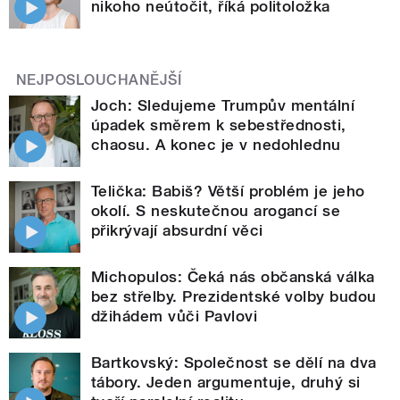
nikoho neútočit, říká politoložka
NEJPOSLOUCHANĚJŠÍ
Joch: Sledujeme Trumpův mentální
úpadek směrem k sebestřednosti,
chaosu. A konec je v nedohlednu
Telička: Babiš? Větší problém je jeho
okolí. S neskutečnou arogancí se
přikrývají absurdní věci
Michopulos: Čeká nás občanská válka
bez střelby. Prezidentské volby budou
džihádem vůči Pavlovi
Bartkovský: Společnost se dělí na dva
tábory. Jeden argumentuje, druhý si