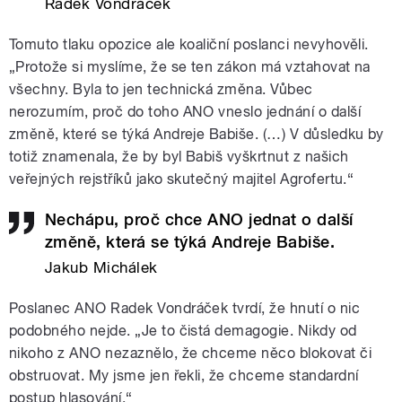
Radek Vondráček
Tomuto tlaku opozice ale koaliční poslanci nevyhověli.
„Protože si myslíme, že se ten zákon má vztahovat na
všechny. Byla to jen technická změna. Vůbec
nerozumím, proč do toho ANO vneslo jednání o další
změně, které se týká Andreje Babiše. (…) V důsledku by
totiž znamenala, že by byl Babiš vyškrtnut z našich
veřejných rejstříků jako skutečný majitel Agrofertu.“
Nechápu, proč chce ANO jednat o další
změně, která se týká Andreje Babiše.
Jakub Michálek
Poslanec ANO Radek Vondráček tvrdí, že hnutí o nic
podobného nejde. „Je to čistá demagogie. Nikdy od
nikoho z ANO nezaznělo, že chceme něco blokovat či
obstruovat. My jsme jen řekli, že chceme standardní
postup hlasování.“