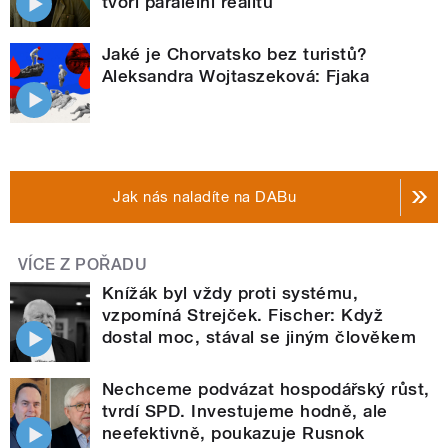
tvoří paralelní realitu
Jaké je Chorvatsko bez turistů?
Aleksandra Wojtaszeková: Fjaka
Jak nás naladíte na DABu
VÍCE Z POŘADU
Knížák byl vždy proti systému,
vzpomíná Strejček. Fischer: Když
dostal moc, stával se jiným člověkem
Nechceme podvázat hospodářský růst,
tvrdí SPD. Investujeme hodně, ale
neefektivně, poukazuje Rusnok