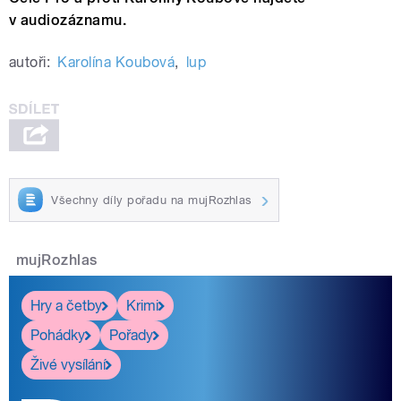
v audiozáznamu.
autoři:
Karolína Koubová
,
lup
Všechny díly pořadu na mujRozhlas
mujRozhlas
Hry a četby
Krimi
Pohádky
Pořady
Živé vysílání