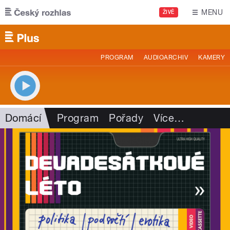
Přejít k hlavnímu obsahu
MENU
ŽIVĚ
PROGRAM
AUDIOARCHIV
KAMERY
Domácí
Program
Pořady
Více
…