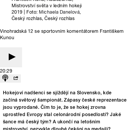
Mistrovství světa v ledním hokeji
2019 | Foto:
Michaela Danelová
,
Český rozhlas, Český rozhlas
Vinohradská 12 se sportovním komentátorem Františkem
Kunou
20:29
Hokejoví nadšenci se sjíždějí na Slovensko, kde
začíná světový šampionát. Zápasy české reprezentace
jsou vyprodané. Čím to je, že se hokej zrovna
uprostřed Evropy stal celonárodní posedlostí? Jaké
šance má český tým? A ukončí na letošním
mistrovství nezvykle dlouhé čekání na medaili?