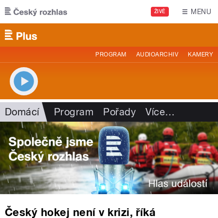
Přejít k hlavnímu obsahu
MENU
ŽIVĚ
PROGRAM
AUDIOARCHIV
KAMERY
Domácí
Program
Pořady
Více
…
Český hokej není v krizi, říká