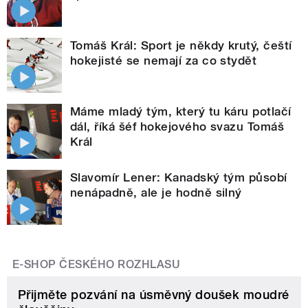
Tomáš Král: Sport je někdy krutý, čeští
hokejisté se nemají za co stydět
Máme mladý tým, který tu káru potlačí
dál, říká šéf hokejového svazu Tomáš
Král
Slavomír Lener: Kanadský tým působí
nenápadně, ale je hodně silný
E-SHOP ČESKÉHO ROZHLASU
Přijměte pozvání na úsměvný doušek moudré