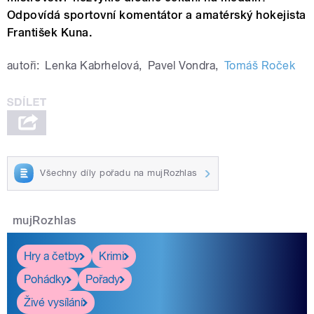
Odpovídá sportovní komentátor a amatérský hokejista
František Kuna.
autoři:
Lenka Kabrhelová
,
Pavel Vondra
,
Tomáš Roček
Všechny díly pořadu na mujRozhlas
mujRozhlas
Hry a četby
Krimi
Pohádky
Pořady
Živé vysílání