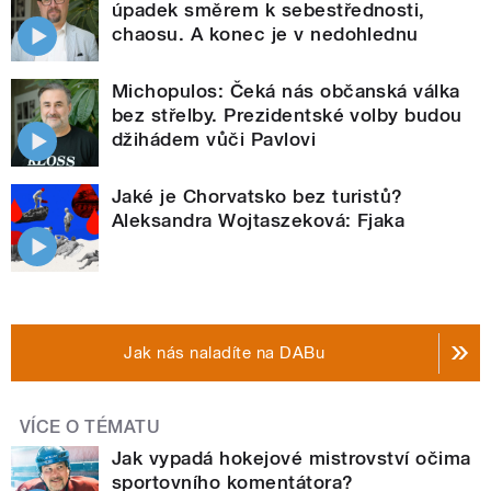
úpadek směrem k sebestřednosti,
chaosu. A konec je v nedohlednu
Michopulos: Čeká nás občanská válka
bez střelby. Prezidentské volby budou
džihádem vůči Pavlovi
Jaké je Chorvatsko bez turistů?
Aleksandra Wojtaszeková: Fjaka
Jak nás naladíte na DABu
VÍCE O TÉMATU
Jak vypadá hokejové mistrovství očima
sportovního komentátora?