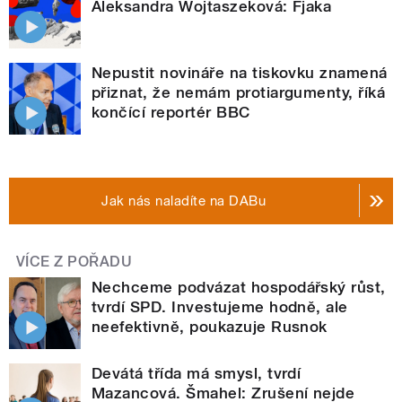
Aleksandra Wojtaszeková: Fjaka
Nepustit novináře na tiskovku znamená
přiznat, že nemám protiargumenty, říká
končící reportér BBC
Jak nás naladíte na DABu
VÍCE Z POŘADU
Nechceme podvázat hospodářský růst,
tvrdí SPD. Investujeme hodně, ale
neefektivně, poukazuje Rusnok
Devátá třída má smysl, tvrdí
Mazancová. Šmahel: Zrušení nejde