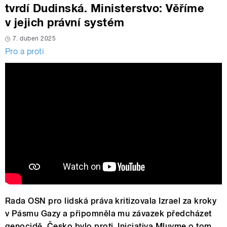
tvrdí Dudinská. Ministerstvo: Věříme
v jejich právní systém
7. duben 2025
Pro a proti
Rada OSN pro lidská práva kritizovala Izrael za kroky
v Pásmu Gazy a připomněla mu závazek předcházet
genocidě, Česko bylo proti. Iniciativa Mluvme o tom