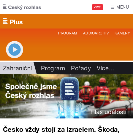
Přejít k hlavnímu obsahu
MENU
ŽIVĚ
PROGRAM
AUDIOARCHIV
KAMERY
Zahraniční
Program
Pořady
Více
…
Česko vždy stojí za Izraelem. Škoda,