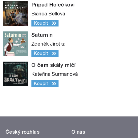
Případ Holečkovi
Bianca Bellová
Koupit
Saturnin
Zdeněk Jirotka
Koupit
O čem skály mlčí
Kateřina Surmanová
Koupit
Český rozhlas
O nás