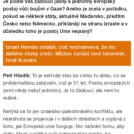
Je podle Vás žádoucí jasný a jednotný evropský
postoj vůči bojům v Gaze? Anebo je zcela v pořádku,
pokud se některé státy, aktuálně Maďarsko, předtím
Česko nebo Německo, přiklánějí na stranu Izraele a v
důsledku toho je postoj Unie nejasný?
Izrael Hamás oslabil, což neznamená, že ho
dalšími útoky zničí. Můžou vyrůst noví teroristé,
tvrdí Kundra
Petr Hladík:
To je setrvalý stav po celou tu dobu, co se
problematikou zabývám, což je 31 let. Postoj evropských
zemí nikdy nebyl jednotný. Je to žádoucí, ale není to
reálné.
Netýká se to jen izraelsko-palestinského konfliktu, ale
nejednota se projevuje i v dalších oblastech a vyplývá z
toho, jak Evropská unie funguje. Nic nebrání tomu, aby
státy, které vyjadřují svůj jednoznačný postoj, ho