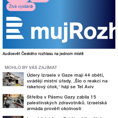
Živé vysílání
Audiosvět Českého rozhlasu na jednom místě
MOHLO BY VÁS ZAJÍMAT
Údery Izraele v Gaze mají 44 obětí,
uvádějí místní úřady. ‚Šlo o reakci na
raketový útok,‘ hájí se Tel Aviv
Střelba v Pásmu Gazy zabila 15
palestinských zdravotníků. Izraelská
armáda prověří okolnosti