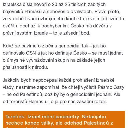
Izraelská čísla hovoří o 20 až 25 tisících zabitých
bojovníků Hamásu a nehovoří o civilistech. Právě proto,
že v době trvání ozbrojeného konfliktu je velmi obtížné to
ověřit a dochází k pochybením. Česko má důvěru v
právní systém Izraele – to je zásadní bod.
Když se bavíme o zločinu genocidia, tak – jak ho
definovalo OSN a jak ho definuje Česko – se musí jednat
o úmyslné vyvražďování skupin na základě jejich
příslušnosti k národu.
Jakkoliv bych nepodepsal každé prohlášení izraelské
vlády, nesmíme zapomínat, že chtějí vyčistit Pásmo Gazy
– ne od Palestinců, což by bylo genocidální jednání. Ale
od teroristů Hamásu. To je pro nás zásadní rozdíl.
Tureček: Izrael mění parametry. Netanjahu
nechce konec války, ale odchod Palestinců z