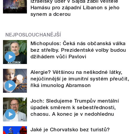
Izraelský úder v Sajdá zabil velitele
Hamásu pro západní Libanon s jeho
synem a dcerou
NEJPOSLOUCHANĚJŠÍ
Michopulos: Čeká nás občanská válka
bez střelby. Prezidentské volby budou
džihádem vůči Pavlovi
Alergie? Většinou na neškodné látky,
nejúčinnější je imunitní systém přeučit,
říká imunolog Abramson
Joch: Sledujeme Trumpův mentální
úpadek směrem k sebestřednosti,
chaosu. A konec je v nedohlednu
Jaké je Chorvatsko bez turistů?