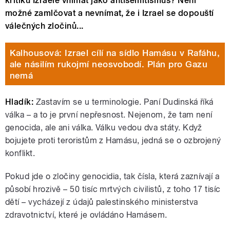
kritiku Izraele vnímat jako antisemitismus? Není
možné zamlčovat a nevnímat, že i Izrael se dopouští
válečných zločinů...
Kalhousová: Izrael cílí na sídlo Hamásu v Rafáhu,
ale násilím rukojmí neosvobodí. Plán pro Gazu
nemá
Hladík:
Zastavím se u terminologie. Paní Dudinská říká
válka – a to je první nepřesnost. Nejenom, že tam není
genocida, ale ani válka. Válku vedou dva státy. Když
bojujete proti teroristům z Hamásu, jedná se o ozbrojený
konflikt.
Pokud jde o zločiny genocidia, tak čísla, která zaznívají a
působí hrozivě – 50 tisíc mrtvých civilistů, z toho 17 tisíc
dětí – vycházejí z údajů palestinského ministerstva
zdravotnictví, které je ovládáno Hamásem.