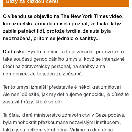
Gazy za každou cenu
O víkendu se objevilo na The New York Times video,
kde izraelská armáda musela přiznat, že lhala, když
zabila patnáct lidí, protože tvrdila, že auta byla
neoznačená, přitom se jednalo o sanitky...
Dudinská:
Byli to medici – a to je zásadní, protože je to
také součástí genocidálního úmyslu: když se intenzivně
útočí na zdravotnický personál, na sanitky a na
nemocnice. Je to jeden ze způsobů.
Tento úmysl izraelští představitelé několikrát zmiňovali.
Ale není důležité, jak my definujeme genocidu, je důležité
zastavit hrůzy, které se dějí.
Ta čísla, která ministerstvo zdravotnictví v Gaze podává,
byla mnohokrát přezkoumána nezávislými institucemi,
takže jsou celkem věrohodná. Vidíme to denně na