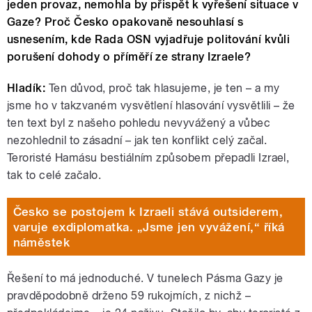
jeden provaz, nemohla by přispět k vyřešení situace v
Gaze? Proč Česko opakovaně nesouhlasí s
usnesením, kde Rada OSN vyjadřuje politování kvůli
porušení dohody o příměří ze strany Izraele?
Hladík:
Ten důvod, proč tak hlasujeme, je ten – a my
jsme ho v takzvaném vysvětlení hlasování vysvětlili – že
ten text byl z našeho pohledu nevyvážený a vůbec
nezohlednil to zásadní – jak ten konflikt celý začal.
Teroristé Hamásu bestiálním způsobem přepadli Izrael,
tak to celé začalo.
Česko se postojem k Izraeli stává outsiderem,
varuje exdiplomatka. „Jsme jen vyvážení,“ říká
náměstek
Řešení to má jednoduché. V tunelech Pásma Gazy je
pravděpodobně drženo 59 rukojmích, z nichž –