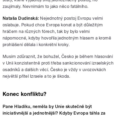
zaujímaly. Nevnímám to jako něco fatálního.
Nataša Dudinská:
Nejednotný postoj Evropu velmi
oslabuje. Pokud chce Evropa konat a být důležitým
hráčem na různých fórech, tak by bylo velmi
nápomocné, kdyby hovořila jednotným hlasem a kromě
prohlášení dělala i konkrétní kroky.
Musím zdůraznit, že bohužel, Česko je během hlasování
v Unii konzistentně proti třeba sankcionování izraelských
osadníků a dalších věcí. Česko je vždy v uvozovkách
největší přítel Izraele a to je škoda.
Konec konfliktu?
Pane Hladíku, neměla by Unie skutečně být
iniciativnější a jednotnější? Kdyby Evropa táhla za