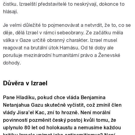
čistku. Izraelští představitelé to neskrývají, dokonce to
hlásají.
Je velmi důležité to pojmenovávat a netvrdit, že to, co se
děje, dělá Izrael v rámci sebeobrany. Ze začátku měla
válka v Gaze určitě obranný charakter. Izrael musel
reagovat na brutální útok Hamásu. Od té doby ale
porušuje mezinárodní humanitární právo a Ženevské
dohody.
Důvěra v Izrael
Pane Hladíku, pokud chce vláda Benjamina
Netanjahua Gazu skutečně vyčistit, což zmínil člen
vlády Jisra’el Kac, zní to hrozně. Není morální
povinností pozměnit český postoj kvůli tomu, že
uplynulo 80 let od holokaustu a nemusíme každou