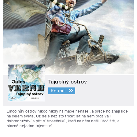
Tajuplný ostrov
Koupit
Lincolnův ostrov nikdo nikdy na mapě nenašel, a přece ho znají lidé
na celém světě. Už déle než sto třicet let na něm prožívají
dobrodružství s pěticí trosečníků, kteří na něm našli útočiště, a
hlavně nejedno tajemství.