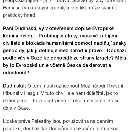
předpokládejme – je 24 naživu. Stačilo by, aby teroristé z
Hamásu tyto rukojmí předali, a konflikt může skončit
prakticky hned.
Paní Dudinská, vy v otevřeném dopise Evropské
komisi píšete: „Probíhající útoky, masové zabíjení
civilistů a blokáda humanitární pomoci naplňují znaky
genocidy, jak ji definuje mezinárodní právo.“ Dochází
podle vás v Gaze ke genocidě ze strany Izraele? Měla
by to Evropská unie včetně Česka deklarovat a
odmítnout?
Dudinská:
O tom musí rozhodnout Mezinárodní trestní
tribunál v Haagu. V tuto chvíli ale není důležité, jak to
definujeme – to je dost jasné z toho, co vidíme, že se
děje v Gaze.
Lidská práva Palestiny jsou porušována na denním
pořádku, dochází ke zločinům a pokusům o etnickou