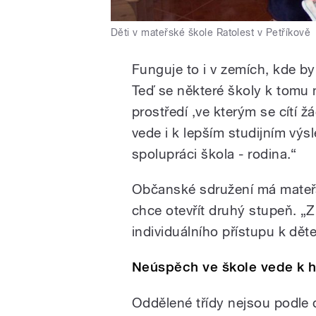
Děti v mateřské škole Ratolest v Petříkově
Funguje to i v zemích, kde b
Teď se některé školy k tomu 
prostředí ,ve kterým se cítí ž
vede i k lepším studijním výs
spolupráci škola - rodina.“
Občanské sdružení má mateřs
chce otevřít druhý stupeň. „Z
individuálního přístupu k děte
Neúspěch ve škole vede k h
Oddělené třídy nejsou podle