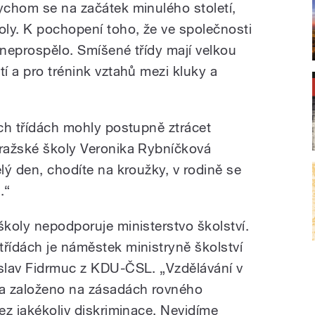
bychom se na začátek minulého století,
oly. K pochopení toho, že ve společnosti
 neprospělo. Smíšené třídy mají velkou
tí a pro trénink vztahů mezi kluky a
ých třídách mohly postupně ztrácet
pražské školy Veronika Rybníčková
elý den, chodíte na kroužky, v rodině se
.“
školy nepodporuje ministerstvo školství.
třídách je náměstek ministryně školství
oslav Fidrmuc z KDU-ČSL. „Vzdělávání v
a založeno na zásadách rovného
bez jakékoliv diskriminace. Nevidíme