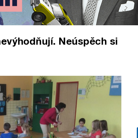
nevýhodňují. Neúspěch si
i