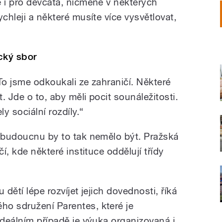
e i pro děvčata, nicméně v některých
chleji a některé musíte více vysvětlovat,
cký sbor
To jsme odkoukali ze zahraničí. Některé
t. Jde o to, aby měli pocit sounáležitosti.
ly sociální rozdíly.“
V budoucnu by to tak nemělo být. Pražská
čí, kde některé instituce oddělují třídy
 dětí lépe rozvíjet jejich dovednosti, říká
o sdružení Parentes, které je
ideálním případě je výuka organizovaná i