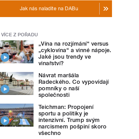
Jak nás naladíte na DABu
VÍCE Z POŘADU
„Vína na rozjímání“ versus
„cyklovína“ a vinné nápoje.
Jaké jsou trendy ve
vinařství?
Návrat maršála
Radeckého. Co vypovídají
pomníky o naší
společnosti
Teichman: Propojení
sportu a politiky je
intenzivní. Trump svým
narcismem pošpiní skoro
všechno