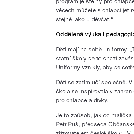
program je stejný pro chlapc
věcech můžete s chlapci jet ry
stejně jako u děvčat.“
Oddělená výuka i pedagogi
Děti mají na sobě uniformy. „
pause
státní školy se to snaží zavés
Uniformy vznikly, aby se setře
Děti se zatím učí společně. 
škola se inspirovala v zahrani
pro chlapce a dívky.
Je to způsob, jak od malička u
Petr Puš, předseda Občanskéh
zřizovatelem české školy. „V 