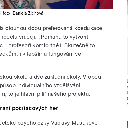
|
foto:
Daniela Zichová
yla dlouhou dobu preferovaná koedukace.
modelu vracejí. „Pomáhá to vytvořit
áci i profesoři komfortněji. Skutečně to
ledkům, i k lepšímu fungování ve
kou školu a dvě základní školy. V obou
působ individuálního vzdělávání,
m, to je hlavní pilíř našeho projektu.“
raní počítačových her
 dětské psycholožky Václavy Masákové