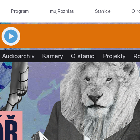
Program
mujRozhlas
Stanice
O r
Audioarchiv
Kamery
O stanici
Projekty
R