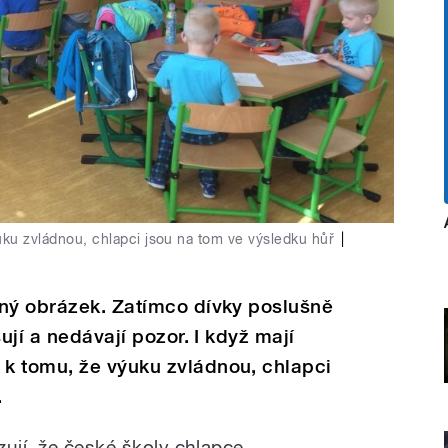
uku zvládnou, chlapci jsou na tom ve výsledku hůř
|
žný obrázek. Zatímco dívky poslušně
ují a nedávají pozor. I když mají
k tomu, že výuku zvládnou, chlapci
.
zují, že české školy chlapce