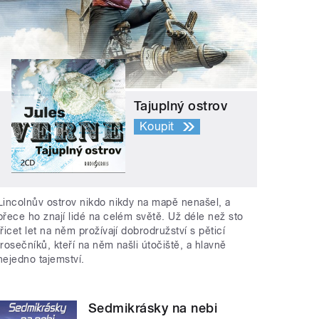
Tajuplný ostrov
Koupit
Lincolnův ostrov nikdo nikdy na mapě nenašel, a
přece ho znají lidé na celém světě. Už déle než sto
třicet let na něm prožívají dobrodružství s pěticí
trosečníků, kteří na něm našli útočiště, a hlavně
nejedno tajemství.
Sedmikrásky na nebi