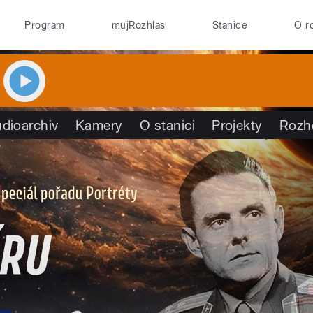
Program
mujRozhlas
Stanice
O r
dioarchiv
Kamery
O stanici
Projekty
Rozh