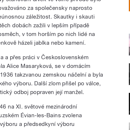
ovažováno za společensky naprosto
eúnosnou záležitost. Skautky i skauti
 těch dobách zažili v lepším případě
osměch, v tom horším po nich lidé na
enkově házeli jablka nebo kamení.
la a přes práci v Československém
rala Alice Masaryková, se v domácím
e 1936 takzvanou zemskou náčelní a byla
ého výboru. Další zlom přišel po válce,
tický odboj popraven její manžel.
946 na XI. světové mezinárodní
ouzském Évian-les-Bains zvolena
výboru a předsedkyní výboru