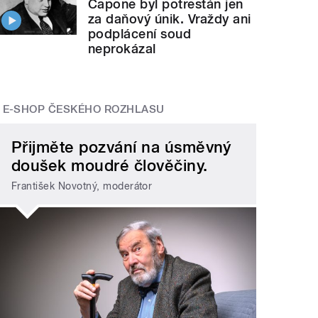
Capone byl potrestán jen
za daňový únik. Vraždy ani
podplácení soud
neprokázal
E-SHOP ČESKÉHO ROZHLASU
Přijměte pozvání na úsměvný
doušek moudré člověčiny.
František Novotný, moderátor