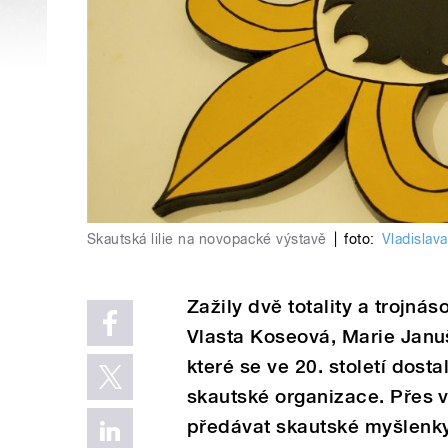
Skautská lilie na novopacké výstavě
|
foto:
Vladislav
Zažily dvě totality a trojná
Vlasta Koseová, Marie Januš
které se ve 20. století dos
skautské organizace. Přes 
předávat skautské myšlenk