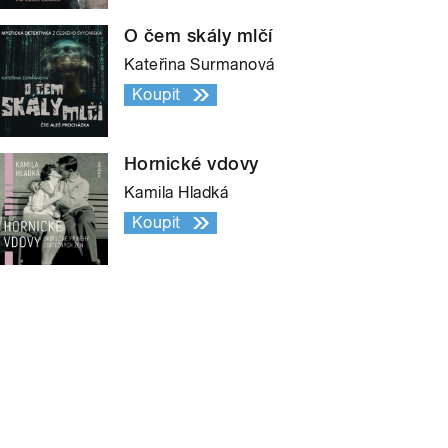
O čem skály mlčí
Kateřina Surmanová
Koupit
Hornické vdovy
Kamila Hladká
Koupit