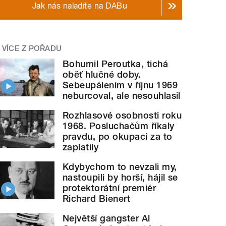
Jak nás naladíte na DABu
VÍCE Z POŘADU
Bohumil Peroutka, tichá
oběť hlučné doby.
Sebeupálením v říjnu 1969
neburcoval, ale nesouhlasil
Rozhlasové osobnosti roku
1968. Posluchačům říkaly
pravdu, po okupaci za to
zaplatily
Kdybychom to nevzali my,
nastoupili by horší, hájil se
protektorátní premiér
Richard Bienert
Největší gangster Al