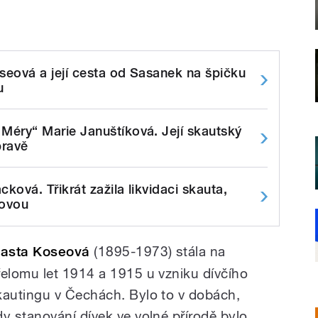
seová a její cesta od Sasanek na špičku
u
 Méry“ Marie Januštíková. Její skautský
pravě
ková. Třikrát zažila likvidaci skauta,
novou
lasta Koseová
(1895-1973) stála na
řelomu let 1914 a 1915 u vzniku dívčího
kautingu v Čechách. Bylo to v dobách,
dy stanování dívek ve volné přírodě bylo