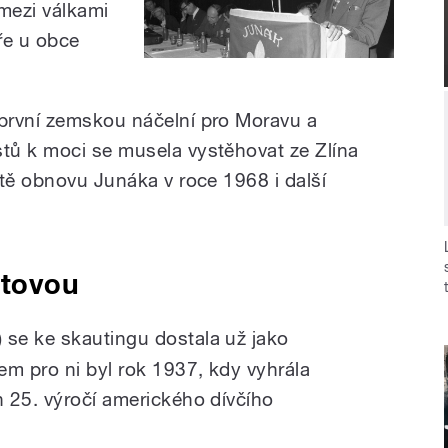
mezi válkami
ře u obce
první zemskou náčelní pro Moravu a
tů k moci se musela vystěhovat ze Zlína
ště obnovu Junáka v roce 1968 i další
ltovou
se ke skautingu dostala už jako
em pro ni byl rok 1937, kdy vyhrála
 25. výročí amerického dívčího