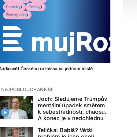
Pohádky
Pořady
Živé vysílání
Audiosvět Českého rozhlasu na jednom místě
NEJPOSLOUCHANĚJŠÍ
Joch: Sledujeme Trumpův
mentální úpadek směrem
k sebestřednosti, chaosu.
A konec je v nedohlednu
Telička: Babiš? Větší
problém je jeho okolí.