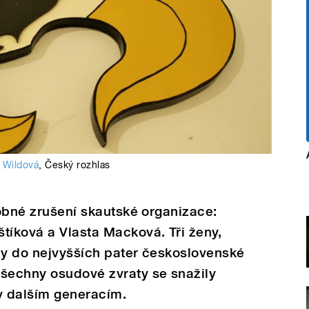
a Wildová
,
Český rozhlas
sobné zrušení skautské organizace:
tíková a Vlasta Macková. Tři ženy,
taly do nejvyšších pater československé
všechny osudové zvraty se snažily
y dalším generacím.