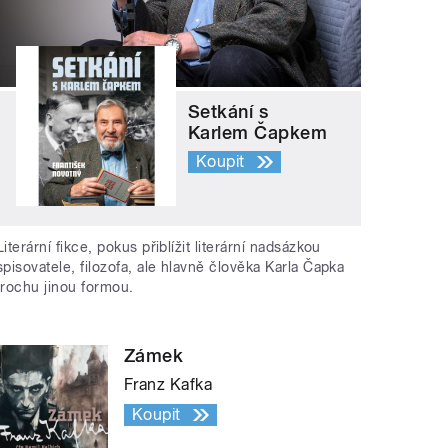
Setkání s
Karlem Čapkem
Koupit
Literární fikce, pokus přiblížit literární nadsázkou
spisovatele, filozofa, ale hlavně člověka Karla Čapka
trochu jinou formou.
Zámek
Franz Kafka
Koupit