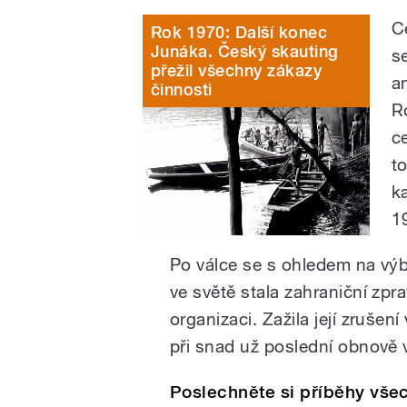
C
Rok 1970: Další konec
Junáka. Český skauting
s
přežil všechny zákazy
a
činnosti
R
c
to
k
1
Po válce se s ohledem na výb
ve světě stala zahraniční z
organizaci. Zažila její zrušen
při snad už poslední obnově 
Poslechněte si příběhy všech