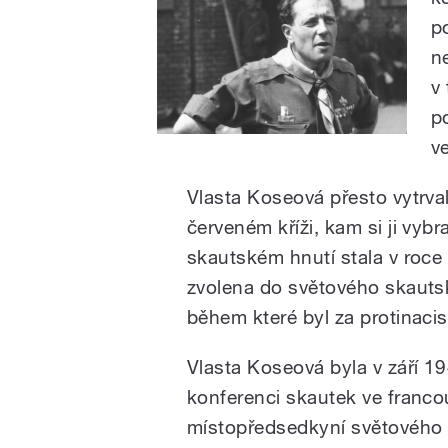
p
n
v
p
v
Vlasta Koseová přesto vytrva
červeném kříži, kam si ji vyb
skautském hnutí stala v roc
zvolena do světového skautsk
během které byl za protinacis
Vlasta Koseová byla v září 1
konferenci skautek ve franc
místopředsedkyní světového 