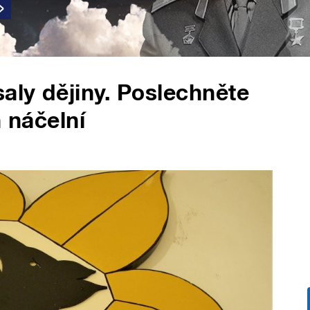
aly dějiny. Poslechněte
h náčelní