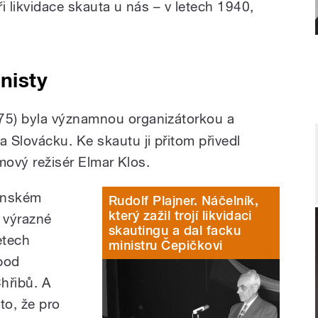
i likvidace skauta u nás – v letech 1940,
nisty
5) byla významnou organizátorkou a
 Slovácku. Ke skautu ji přitom přivedl
lmový režisér Elmar Klos.
čenském
Rudolf Plajner. Náčelník,
který zažil trojí likvidaci
í výrazné
skautingu a dal facku
etech
ministru Čepičkovi
pod
hřibů. A
 to, že pro