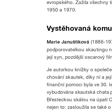
evropského. Zažila všechny tř
1950 a 1970.
Vystěhovaná komu
Marie Januštíková
(1886-197
podporovatelkou skautingu na
její syn, pozdější oscarový fi
Je autorkou knížky o spole
chování skautek, díky ní a jej
finanční pomoci byla ve 30. l
vybudována skautská chata 
Břesteckou skálou na úpatí C
nejen to: zasloužila se také o