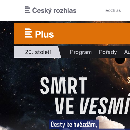
Přejít k hlavnímu obsahu
iRozhlas
20. století
Program
Pořady
Au