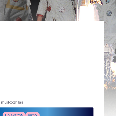
mujRozhlas
Hry a četby
Krimi