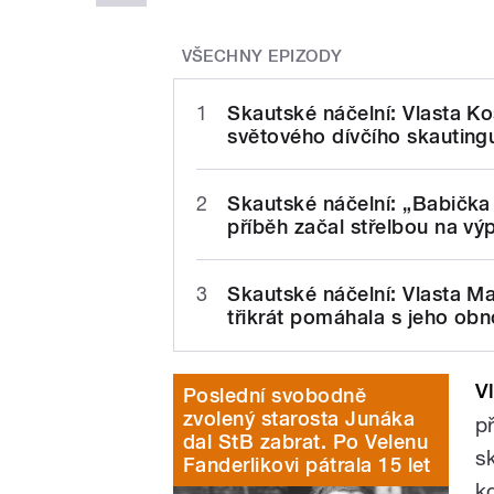
VŠECHNY EPIZODY
1
Skautské náčelní: Vlasta Ko
světového dívčího skauting
2
Skautské náčelní: „Babička
příběh začal střelbou na vý
3
Skautské náčelní: Vlasta Mac
třikrát pomáhala s jeho ob
V
Poslední svobodně
zvolený starosta Junáka
p
dal StB zabrat. Po Velenu
s
Fanderlikovi pátrala 15 let
k