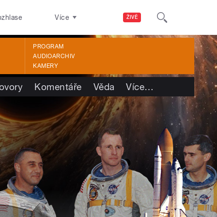
ozhlase
Více
ŽIVĚ
PROGRAM
AUDIOARCHIV
KAMERY
ovory
Komentáře
Věda
Více
…