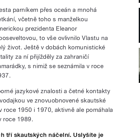
esta parníkem přes oceán a mnohá
etkání, včetně toho s manželkou
merickou prezidenta Eleanor
ooseveltovou, to vše ovlivnilo Vlastu na
elý život. Ještě v dobách komunistické
tality za ní přijížděly za zahraničí
amarádky, s nimiž se seznámila v roce
937.
orné jazykové znalosti a četné kontakty
pravodajkou ve znovuobnovené skautské
í v roce 1950 i 1970, aktivně ale pomáhala
v roce 1989.
 tří skautských náčelní. Uslyšíte je