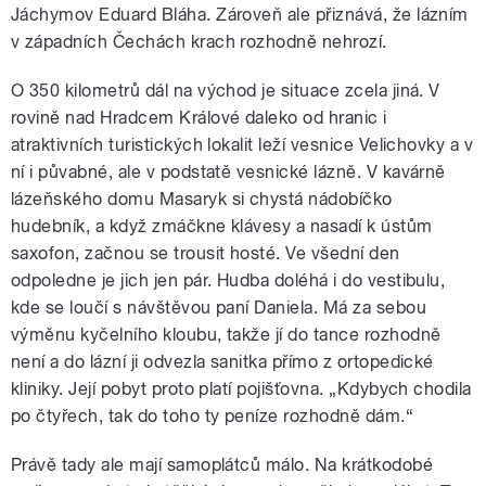
Jáchymov Eduard Bláha. Zároveň ale přiznává, že lázním
v západních Čechách krach rozhodně nehrozí.
O 350 kilometrů dál na východ je situace zcela jiná. V
rovině nad Hradcem Králové daleko od hranic i
atraktivních turistických lokalit leží vesnice Velichovky a v
ní i půvabné, ale v podstatě vesnické lázně. V kavárně
lázeňského domu Masaryk si chystá nádobíčko
hudebník, a když zmáčkne klávesy a nasadí k ústům
saxofon, začnou se trousit hosté. Ve všední den
odpoledne je jich jen pár. Hudba doléhá i do vestibulu,
kde se loučí s návštěvou paní Daniela. Má za sebou
výměnu kyčelního kloubu, takže jí do tance rozhodně
není a do lázní ji odvezla sanitka přímo z ortopedické
kliniky. Její pobyt proto platí pojišťovna. „Kdybych chodila
po čtyřech, tak do toho ty peníze rozhodně dám.“
Právě tady ale mají samoplátců málo. Na krátkodobé