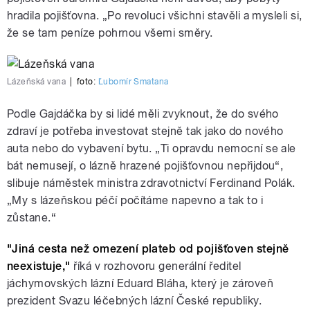
hradila pojišťovna. „Po revoluci všichni stavěli a mysleli si,
že se tam peníze pohrnou všemi směry.
Lázeňská vana
|
foto:
Ľubomír Smatana
Podle Gajdáčka by si lidé měli zvyknout, že do svého
zdraví je potřeba investovat stejně tak jako do nového
auta nebo do vybavení bytu. „Ti opravdu nemocní se ale
bát nemusejí, o lázně hrazené pojišťovnou nepřijdou“,
slibuje náměstek ministra zdravotnictví Ferdinand Polák.
„My s lázeňskou péčí počítáme napevno a tak to i
zůstane.“
"Jiná cesta než omezení plateb od pojišťoven stejně
neexistuje,"
říká v rozhovoru generální ředitel
jáchymovských lázní Eduard Bláha, který je zároveň
prezident Svazu léčebných lázní České republiky.