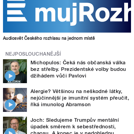
Audiosvět Českého rozhlasu na jednom místě
NEJPOSLOUCHANĚJŠÍ
Michopulos: Čeká nás občanská válka
bez střelby. Prezidentské volby budou
džihádem vůči Pavlovi
Alergie? Většinou na neškodné látky,
nejúčinnější je imunitní systém přeučit,
říká imunolog Abramson
Joch: Sledujeme Trumpův mentální
úpadek směrem k sebestřednosti,
chaosu. A konec je v nedohlednu