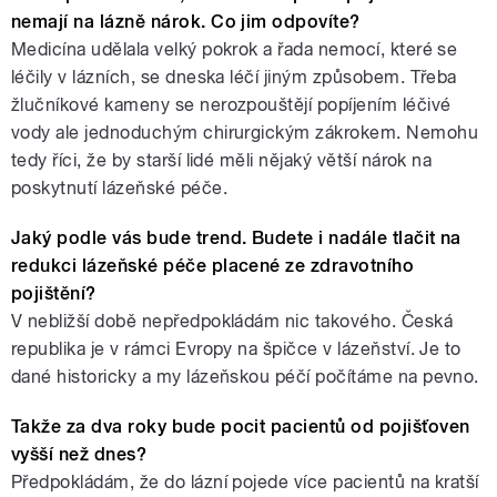
nemají na lázně nárok. Co jim odpovíte?
Medicína udělala velký pokrok a řada nemocí, které se
léčily v lázních, se dneska léčí jiným způsobem. Třeba
žlučníkové kameny se nerozpouštějí popíjením léčivé
vody ale jednoduchým chirurgickým zákrokem. Nemohu
tedy říci, že by starší lidé měli nějaký větší nárok na
poskytnutí lázeňské péče.
Jaký podle vás bude trend. Budete i nadále tlačit na
redukci lázeňské péče placené ze zdravotního
pojištění?
V nebližší době nepředpokládám nic takového. Česká
republika je v rámci Evropy na špičce v lázeňství. Je to
dané historicky a my lázeňskou péčí počítáme na pevno.
Takže za dva roky bude pocit pacientů od pojišťoven
vyšší než dnes?
Předpokládám, že do lázní pojede více pacientů na kratší