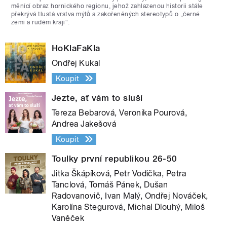
měnící obraz hornického regionu, jehož zahlazenou historii stále
překrývá tlustá vrstva mýtů a zakořeněných stereotypů o „černé
zemi a rudém kraji“.
HoKlaFaKla
Ondřej Kukal
Koupit
Jezte, ať vám to sluší
Tereza Bebarová, Veronika Pourová,
Andrea Jakešová
Koupit
Toulky první republikou 26-50
Jitka Škápíková, Petr Vodička, Petra
Tanclová, Tomáš Pánek, Dušan
Radovanovič, Ivan Malý, Ondřej Nováček,
Karolína Stegurová, Michal Dlouhý, Miloš
Vaněček