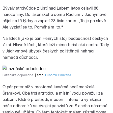
Bývalý strojvůdce z Ústí nad Labem letos oslavil 86.
narozeniny. Do lázeňského domu Radium v Jáchymově
přijel na tři týdny a zaplatí 23 tisíc korun. „To je po slevě.
Ale vyplatí se to. Pomáhá mi to.“
Na lidech jako je pan Henrych stojí budoucnost českých
lázní. Hlavně těch, které leží mimo turistická centra. Tady
v Jáchymově úbytek českých pojištěnců nahradí
němečtí důchodci.
Lázeňské odpoledne
|
foto:
Ľubomír Smatana
O pár pater níž v prostorné kavárně sedí manželé
Šrámkovi. Oba trpí artritidou a místní vodu považují za
balzám. Klidné prostředí, moderní interiér a vynikající
péče odborníků se dvojici penzistů ze Slaného náramně
zamlouvá už léta. Ovšem tentokrát málem zůstali doma.