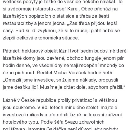
wellness pobyty je těžké do vesnice někoho nalákat. To
si uvědomuje i starosta Josef Karel. Obec přichází na
lázeňských poplatcích o statisíce a třeba ze šesti
restaurací zbyla jenom jedna. „Zas třeba přijdou lepší
časy. Buď si lidi zvyknou, že si to musejí platit nebo se
zlepší celková ekonomická situace.
Pátnácti hektarový objekt lázní tvoří sedm budov, některé
lázeňské domy jsou zavřené, obchod funguje jenom pár
hodin denně, ve všední dny nemají recepční mnohdy do
čeho píchnout. Ředitel Michal Voráček hodně šetří.
„Omezili jsme investice, snižujeme náklady, propustili
jsme desítku lidí. Musíme je držet dole, abychom přežili.“
Lázně v České republice prošly privatizací a většinou
jsou soukromé. V 90. letech minulého století majitelé
investovali miliardy a přeměnili lázně na luxusní zařízení
hotelového typu. Podle šéfa Svazu zdravotních
pojišťoven Jaromíra Gajdáčka není důvod, aby pobyty