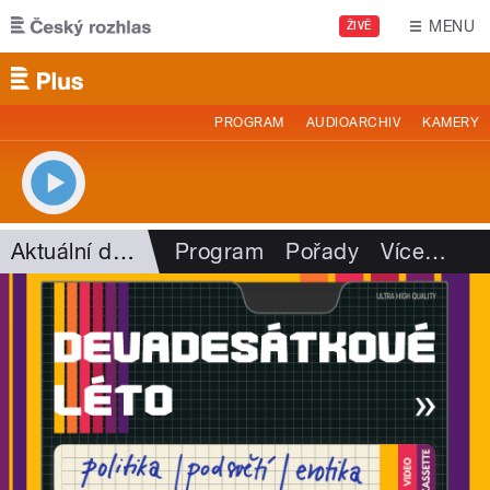
Přejít k hlavnímu obsahu
MENU
ŽIVĚ
PROGRAM
AUDIOARCHIV
KAMERY
Aktuální dění
Program
Pořady
Více
…