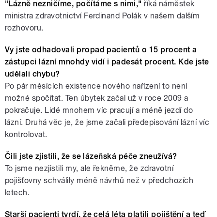
"Lázně nezničíme, počítáme s nimi,"
říká náměstek
ministra zdravotnictví Ferdinand Polák v našem dalším
rozhovoru.
Vy jste odhadovali propad pacientů o 15 procent a
zástupci lázní mnohdy vidí i padesát procent. Kde jste
udělali chybu?
Po pár měsících existence nového nařízení to není
možné spočítat. Ten úbytek začal už v roce 2009 a
pokračuje. Lidé mnohem víc pracují a méně jezdí do
lázní. Druhá věc je, že jsme začali předepisování lázní víc
kontrolovat.
Čili jste zjistili, že se lázeňská péče zneužívá?
To jsme nezjistili my, ale řekněme, že zdravotní
pojišťovny schválily méně návrhů než v předchozích
letech.
Starší pacienti tvrdí, že celá léta platili pojištění a teď