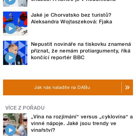
Jaké je Chorvatsko bez turistů?
Aleksandra Wojtaszeková: Fjaka
Nepustit novináře na tiskovku znamená
přiznat, že nemám protiargumenty, říká
končící reportér BBC
Jak nás naladíte na DABu
VÍCE Z POŘADU
„Vína na rozjímání“ versus „cyklovína“ a
vinné nápoje. Jaké jsou trendy ve
vinařství?