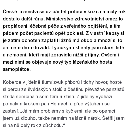
České lázeňství se už pár let potácí v krizi a minulý rok
dostalo další ránu. Ministerstvo zdravotnictví omezilo
proplácení léčebné péče z veřejného pojištění, a tím
pádem počet pacientů opět poklesl. Z vlastní kapsy si
je zatím ochoten zaplatit lázně málokdo a mnozí si to
ani nemohou dovolit. Typickými klienty jsou starší lidé
a nemocní, kteří mají zpravidla nižší příjmy. Ovšem i
mezi nimi se objevuje nový typ lázeňského hosta
samoplátce.
Koberce v jídelně tlumí zvuk příborů i tichý hovor, hosté
si berou ze švédských stolů a češtinu převážně penzistů
střídá němčina a sem tam ruština. Z jídelny vychází
pomalým krokem pan Henrych a před výtahem se
zastaví. „Já mám problémy s kyčlemi, ale po operaci
jsem už dlouho, takže nemám na lázně nárok. Šetřil jsem
si na ně celý rok z důchodu.“