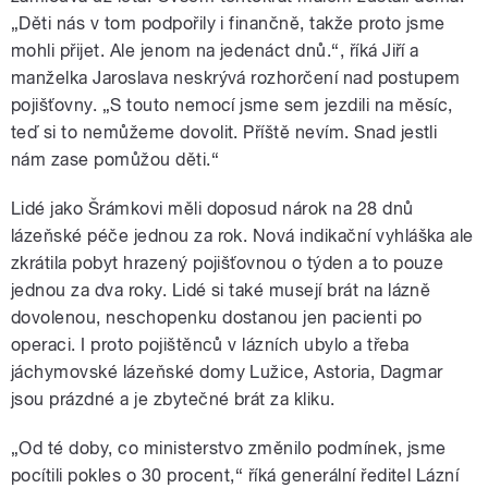
„Děti nás v tom podpořily i finančně, takže proto jsme
mohli přijet. Ale jenom na jedenáct dnů.“, říká Jiří a
manželka Jaroslava neskrývá rozhorčení nad postupem
pojišťovny. „S touto nemocí jsme sem jezdili na měsíc,
teď si to nemůžeme dovolit. Příště nevím. Snad jestli
nám zase pomůžou děti.“
Lidé jako Šrámkovi měli doposud nárok na 28 dnů
lázeňské péče jednou za rok. Nová indikační vyhláška ale
zkrátila pobyt hrazený pojišťovnou o týden a to pouze
jednou za dva roky. Lidé si také musejí brát na lázně
dovolenou, neschopenku dostanou jen pacienti po
operaci. I proto pojištěnců v lázních ubylo a třeba
jáchymovské lázeňské domy Lužice, Astoria, Dagmar
jsou prázdné a je zbytečné brát za kliku.
„Od té doby, co ministerstvo změnilo podmínek, jsme
pocítili pokles o 30 procent,“ říká generální ředitel Lázní