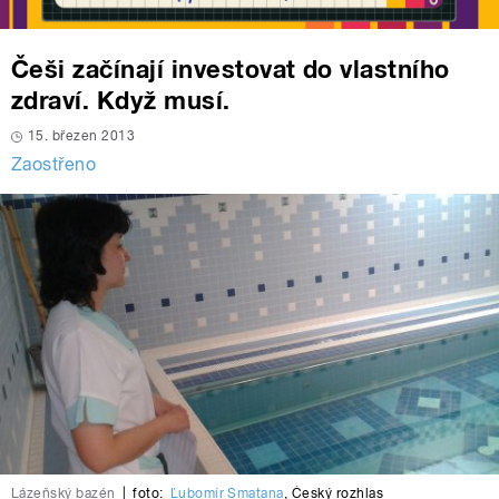
Češi začínají investovat do vlastního
zdraví. Když musí.
15. březen 2013
Zaostřeno
Lázeňský bazén
|
foto:
Ľubomír Smatana
,
Český rozhlas