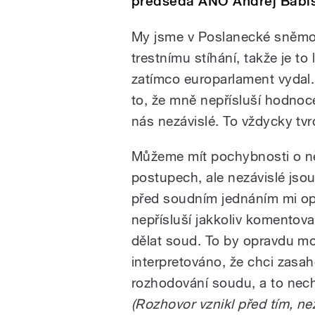
předseda ANO Andrej Babi
My jsme v Poslanecké sněmo
trestnímu stíhání, takže je to
zatímco europarlament vydal. 
to, že mně nepřísluší hodnoc
nás nezávislé.
To vždycky tvr
Můžeme mít pochybnosti o n
postupech, ale nezávislé jsou
před soudním jednáním mi o
nepřísluší jakkoliv komentova
dělat soud. To by opravdu mo
interpretováno, že chci zasa
rozhodování soudu, a to nech
(Rozhovor vznikl před tím, n