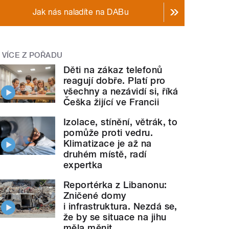
Jak nás naladíte na DABu
VÍCE Z POŘADU
Děti na zákaz telefonů
reagují dobře. Platí pro
všechny a nezávidí si, říká
Češka žijící ve Francii
Izolace, stínění, větrák, to
pomůže proti vedru.
Klimatizace je až na
druhém místě, radí
expertka
Reportérka z Libanonu:
Zničené domy
i infrastruktura. Nezdá se,
že by se situace na jihu
měla měnit