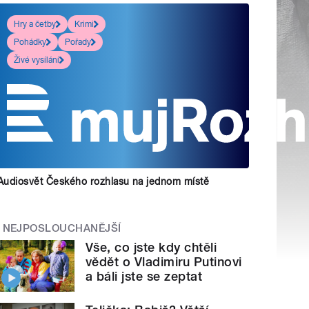
Hry a četby
Krimi
Pohádky
Pořady
Živé vysílání
Audiosvět Českého rozhlasu na jednom místě
NEJPOSLOUCHANĚJŠÍ
Vše, co jste kdy chtěli
vědět o Vladimiru Putinovi
a báli jste se zeptat