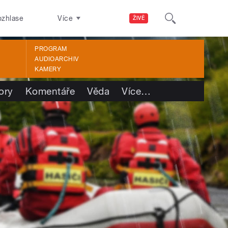
ozhlase
Více
ŽIVĚ
PROGRAM
AUDIOARCHIV
KAMERY
ory
Komentáře
Věda
Více
…