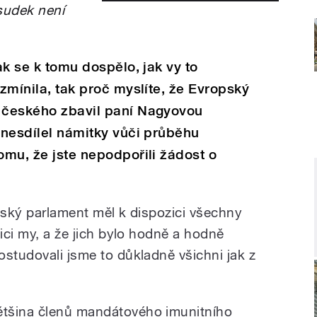
udek není
jak se k tomu dospělo, jak vy to
 zmínila, tak proč myslíte, že Evropský
o českého zbavil paní Nagyovou
e nesdílel námitky vůči průběhu
omu, že jste nepodpořili žádost o
ropský parlament měl k dispozici všechny
zici my, a že jich bylo hodně a hodně
ostudovali jsme to důkladně všichni jak z
ětšina členů mandátového imunitního