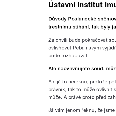
Ústavní institut im
Důvody Poslanecké sněmovn
trestnímu stíhání, tak byly j
Za chvíli bude pokračovat so
ovlivňovat třeba i svým vyjád
bude rozhodovat.
Ale neovlivňujete soud, můž
Ale já to neřeknu, protože pol
právník, tak to může ovlivnit 
může. A právě proto před zah
Já vám jenom řeknu, že jsme v