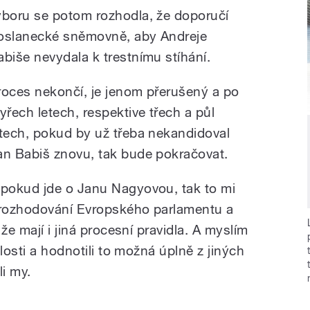
ýboru se potom rozhodla, že doporučí
oslanecké sněmovně, aby Andreje
abiše nevydala k trestnímu stíhání.
roces nekončí, je jenom přerušený a po
tyřech letech, respektive třech a půl
etech, pokud by už třeba nekandidoval
an Babiš znovu, tak bude pokračovat.
 pokud jde o Janu Nagyovou, tak to mi
t rozhodování Evropského parlamentu a
že mají i jiná procesní pravidla. A myslím
losti a hodnotili to možná úplně z jiných
li my.