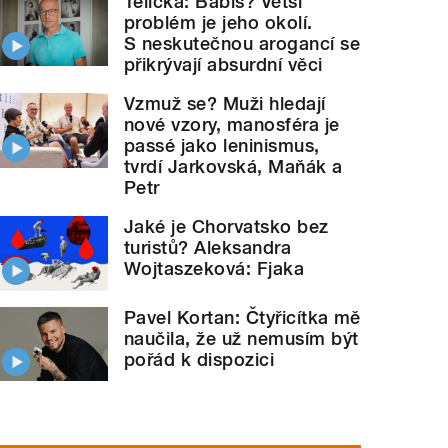
Telička: Babiš? Větší
problém je jeho okolí.
S neskutečnou arogancí se
přikrývají absurdní věci
Vzmuž se? Muži hledají
nové vzory, manosféra je
passé jako leninismus,
tvrdí Jarkovská, Maňák a
Petr
Jaké je Chorvatsko bez
turistů? Aleksandra
Wojtaszeková: Fjaka
Pavel Kortan: Čtyřicítka mě
naučila, že už nemusím být
pořád k dispozici