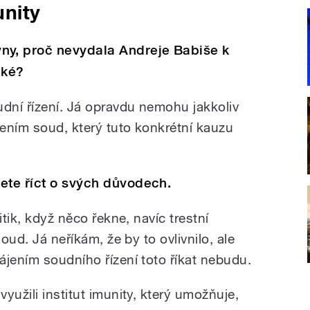
unity
y, proč nevydala Andreje Babiše k
aké?
udní řízení. Já opravdu nemohu jakkoliv
řením soud, který tuto konkrétní kauzu
ete říct o svých důvodech.
itik, když něco řekne, navíc trestní
soud. Já neříkám, že by to ovlivnilo, ale
ájením soudního řízení toto říkat nebudu.
yužili institut imunity, který umožňuje,