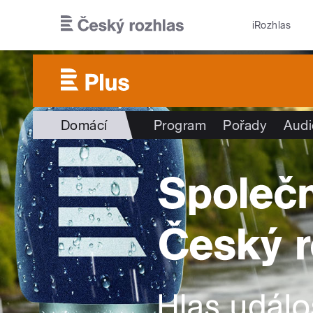
Přejít k hlavnímu obsahu
iRozhlas
Domácí
Program
Pořady
Audi