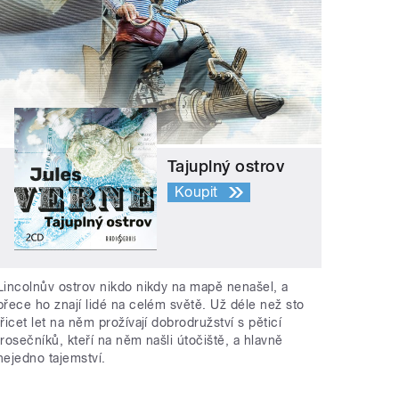
Tajuplný ostrov
Koupit
Lincolnův ostrov nikdo nikdy na mapě nenašel, a
přece ho znají lidé na celém světě. Už déle než sto
třicet let na něm prožívají dobrodružství s pěticí
trosečníků, kteří na něm našli útočiště, a hlavně
nejedno tajemství.