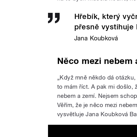
Hřebík, který vyč
přesně vystihuje
Jana Koubková
Něco mezi nebem 
„Když mně někdo dá otázku, je
to mám říct. A pak mi došlo, 
nebem a zemí. Nejsem schopná
Věřím, že je něco mezi nebe
vysvětluje Jana Koubková Bar
Existuje něco mezi nebem 