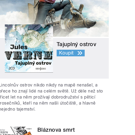
Tajuplný ostrov
Koupit
Lincolnův ostrov nikdo nikdy na mapě nenašel, a
přece ho znají lidé na celém světě. Už déle než sto
třicet let na něm prožívají dobrodružství s pěticí
trosečníků, kteří na něm našli útočiště, a hlavně
nejedno tajemství.
Bláznova smrt