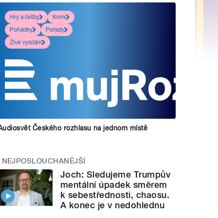
Hry a četby
Krimi
Pohádky
Pořady
Živé vysílání
Audiosvět Českého rozhlasu na jednom místě
NEJPOSLOUCHANĚJŠÍ
Joch: Sledujeme Trumpův
mentální úpadek směrem
k sebestřednosti, chaosu.
A konec je v nedohlednu