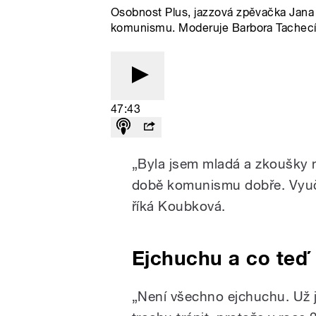
Osobnost Plus, jazzová zpěvačka Jana 
komunismu. Moderuje Barbora Tachec
47:43
„Byla jsem mladá a zkoušky n
době komunismu dobře. Vyuči
říká Koubková.
Ejchuchu a co teď
„Není všechno ejchuchu. Už 