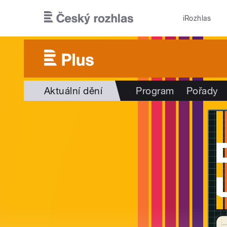
Přejít k hlavnímu obsahu
iRozhlas
Aktuální dění
Program
Pořady