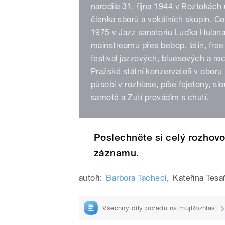
narodila 31. října 1944 v Roztokách
členka sborů a vokálních skupin. Co
1975 v Jazz sanatoriu Luďka Hulana.
mainstreamu přes bebop, latin, free
festival jazzových, bluesových a ro
Pražské státní konzervatoři v oboru
působí v rozhlase, píše fejetony, sl
samotě a Zutí provádím s chutí.
Poslechněte si celý rozhov
záznamu.
autoři:
Barbora Tachecí
,
Kateřina Tesa
Všechny díly pořadu na mujRozhlas