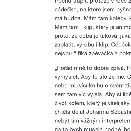
trochu trápit, protože v roc
cédéčko, na které jsem pyšn
má hudba. Mám tam kolegy, kt
Mám tam i klip, který je animo
proto, že doba je taková, jak
zaplatit, výrobu i klip. Cédé
nejsou,“ říká zpěvačka a pokr
„Pořád mně to dobře zpívá. P
vymyslet. Aby to šlo ze mě. 
nebo mluvící knihu o svém živ
sem tam víc vyjela. Aby si lid
život kolem, který je všelijak
chtěla dělat Johanna Sebastia
nebýt tím vážným interpretem.
na to bych musela hodně, hod