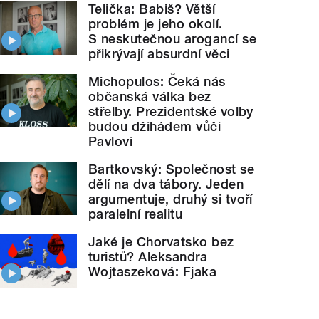
Telička: Babiš? Větší
problém je jeho okolí.
S neskutečnou arogancí se
přikrývají absurdní věci
Michopulos: Čeká nás
občanská válka bez
střelby. Prezidentské volby
budou džihádem vůči
Pavlovi
Bartkovský: Společnost se
dělí na dva tábory. Jeden
argumentuje, druhý si tvoří
paralelní realitu
Jaké je Chorvatsko bez
turistů? Aleksandra
Wojtaszeková: Fjaka