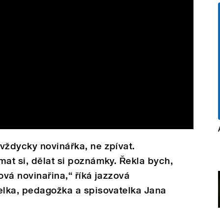
vždycky novinářka, ne zpívat.
mat si, dělat si poznámky. Řekla bych,
ová novinařina,“ říká jazzová
telka, pedagožka a spisovatelka Jana