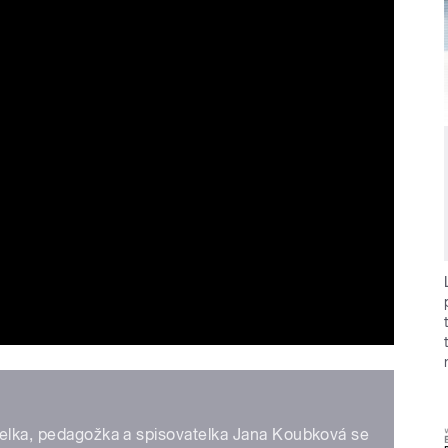
telka, pedagožka a spisovatelka Jana Koubková se