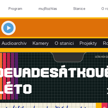
Program
mujRozhlas
Stanice
O r
Audioarchiv
Kamery
O stanici
Projekty
R