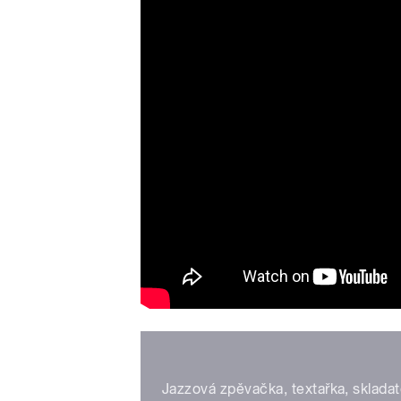
Jazzová zpěvačka, textařka, sklada