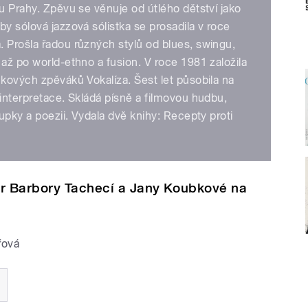
 u Prahy. Zpěvu se věnuje od útlého dětství jako
by sólová jazzová sólistka se prosadila v roce
 Prošla řadou různých stylů od blues, swingu,
 až po world-ethno a fusion. V roce 1981 založila
ckových zpěváků Vokalíza. Šest let působila na
 interpretace. Skládá písně a filmovou hudbu,
oupky a poezii. Vydala dvě knihy: Recepty proti
or Barbory Tachecí a Jany Koubkové na
řová