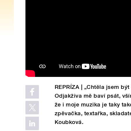
REPRÍZA | „Chtěla jsem být 
Odjakživa mě baví psát, vší
že i moje muzika je taky tak
zpěvačka, textařka, sklada
Koubková.