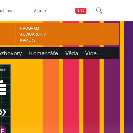
ozhlase
Více
ŽIVĚ
PROGRAM
AUDIOARCHIV
KAMERY
ozhovory
Komentáře
Věda
Více
…