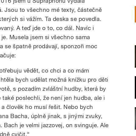
e 2016 jsem u Supraphonu vydala
á. Jsou to všechno mé texty, částečně
erých si vážím. Ta deska se povedla.
vaný. A teď jde o to, co dál. Navíc i
á je. Musela jsem si všechno sama
čka se špatně prodávají, sponzoři moc
ačuje:
otřebuju vědět, co chci a co mám
Chtěla bych udělat možná knížku pro děti
otě, s pozadím zvláštní hudby, která by
é také poslechli, že není jen hudba, ale i
ý, a člověk ho musí řešit. Nebo bych
na Bacha, úplně jinak, s jinými zvuky,
 Bach je velmi jazzovej, on svinguje. Ale
ně cvičit.“