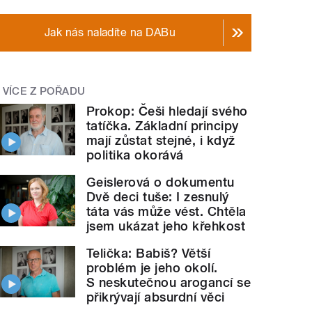
Jak nás naladíte na DABu
VÍCE Z POŘADU
Prokop: Češi hledají svého
tatíčka. Základní principy
mají zůstat stejné, i když
politika okorává
Geislerová o dokumentu
Dvě deci tuše: I zesnulý
táta vás může vést. Chtěla
jsem ukázat jeho křehkost
Telička: Babiš? Větší
problém je jeho okolí.
S neskutečnou arogancí se
přikrývají absurdní věci