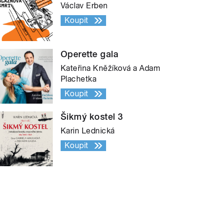
Václav Erben
Koupit
Operette gala
Kateřina Kněžíková a Adam
Plachetka
Koupit
Šikmý kostel 3
Karin Lednická
Koupit