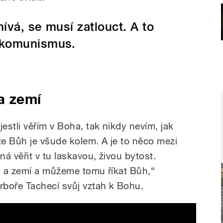
nívá, se musí zatlouct. A to
 komunismus.
a zemí
stli věřím v Boha, tak nikdy nevím, jak
že Bůh je všude kolem. A je to něco mezi
 věřit v tu laskavou, živou bytost.
m a zemí a můžeme tomu říkat Bůh,“
boře Tachecí svůj vztah k Bohu.
a zemí, věří Koubková