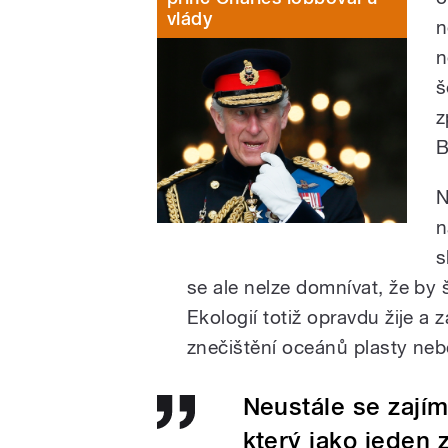
vlády
n
n
š
z
B
N
n
s
se ale nelze domnívat, že by 
Ekologií totiž opravdu žije a 
znečištění oceánů plasty nebo
Neustále se zajím
který jako jeden 