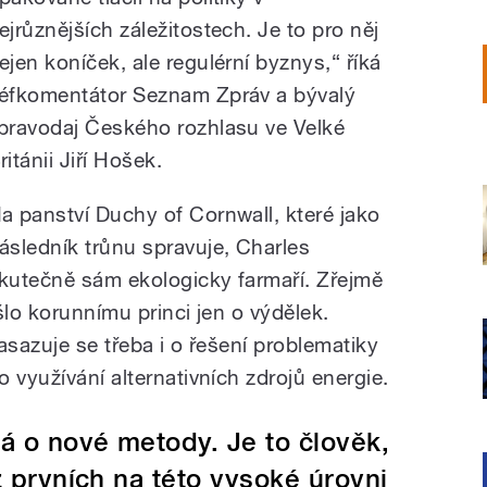
ejrůznějších záležitostech. Je to pro něj
ejen koníček, ale regulérní byznys,“ říká
éfkomentátor Seznam Zpráv a bývalý
pravodaj Českého rozhlasu ve Velké
ritánii Jiří Hošek.
a panství Duchy of Cornwall, které jako
ásledník trůnu spravuje, Charles
kutečně sám ekologicky farmaří. Zřejmě
šlo korunnímu princi jen o výdělek.
zasazuje se třeba i o řešení problematiky
 využívání alternativních zdrojů energie.
á o nové metody. Je to člověk,
z prvních na této vysoké úrovni