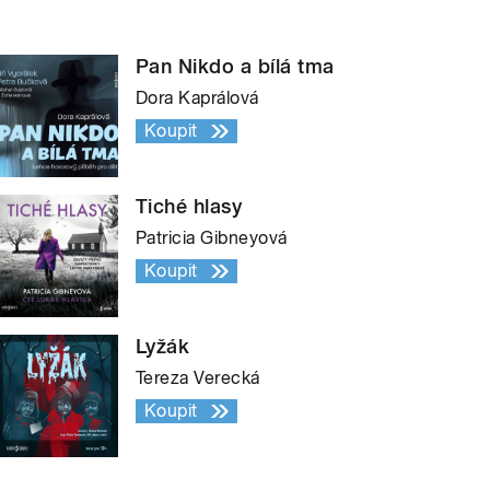
Pan Nikdo a bílá tma
Dora Kaprálová
Koupit
Tiché hlasy
Patricia Gibneyová
Koupit
Lyžák
Tereza Verecká
Koupit