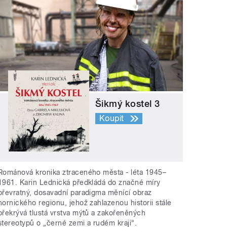
Šikmý kostel 3
Koupit
Románová kronika ztraceného města - léta 1945–
1961. Karin Lednická předkládá do značné míry
převratný, dosavadní paradigma měnící obraz
hornického regionu, jehož zahlazenou historii stále
překrývá tlustá vrstva mýtů a zakořeněných
stereotypů o „černé zemi a rudém kraji“.