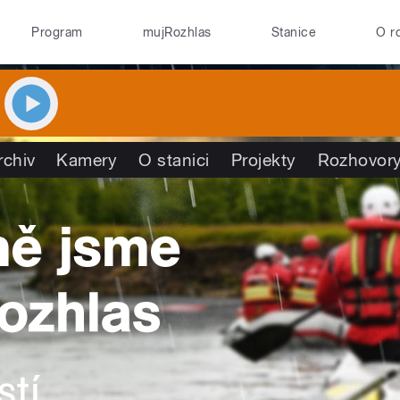
Program
mujRozhlas
Stanice
O r
rchiv
Kamery
O stanici
Projekty
Rozhovor