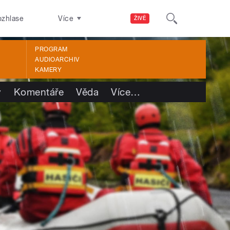
ozhlase
Více
ŽIVĚ
PROGRAM
AUDIOARCHIV
KAMERY
y
Komentáře
Věda
Více
…