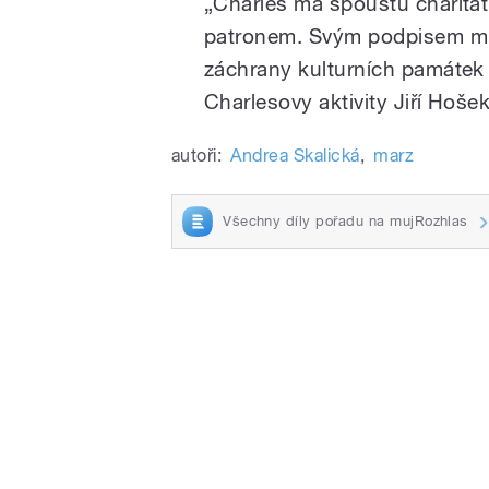
„Charles má spoustu charitati
patronem. Svým podpisem může 
záchrany kulturních památek 
Charlesovy aktivity Jiří Hošek
autoři:
Andrea Skalická
,
marz
Všechny díly pořadu na mujRozhlas