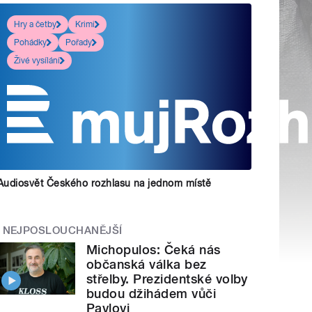
Hry a četby
Krimi
Pohádky
Pořady
Živé vysílání
Audiosvět Českého rozhlasu na jednom místě
NEJPOSLOUCHANĚJŠÍ
Michopulos: Čeká nás
občanská válka bez
střelby. Prezidentské volby
budou džihádem vůči
Pavlovi