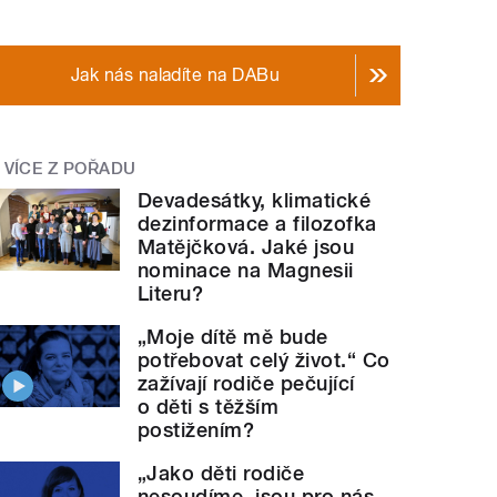
Jak nás naladíte na DABu
VÍCE Z POŘADU
Devadesátky, klimatické
dezinformace a filozofka
Matějčková. Jaké jsou
nominace na Magnesii
Literu?
„Moje dítě mě bude
potřebovat celý život.“ Co
zažívají rodiče pečující
o děti s těžším
postižením?
„Jako děti rodiče
nesoudíme, jsou pro nás