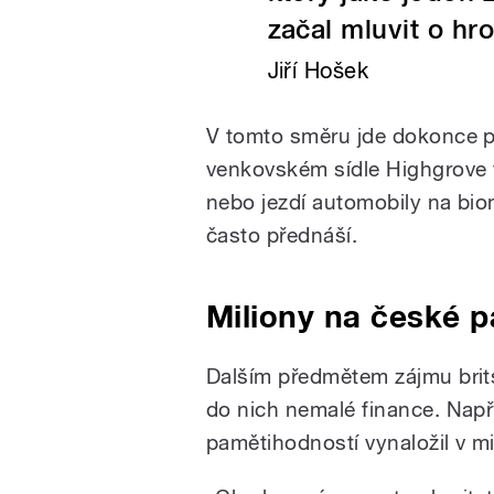
začal mluvit o hr
Jiří Hošek
V tomto směru jde dokonce p
venkovském sídle Highgrove v
nebo jezdí automobily na bio
často přednáší.
Miliony na české 
Dalším předmětem zájmu brit
do nich nemalé finance. Nap
pamětihodností vynaložil v mi