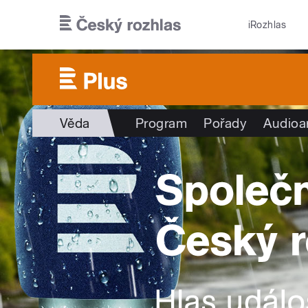
Přejít k hlavnímu obsahu
iRozhlas
Věda
Program
Pořady
Audioa