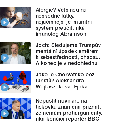
Alergie? Většinou na
neškodné látky,
nejúčinnější je imunitní
systém přeučit, říká
imunolog Abramson
Joch: Sledujeme Trumpův
mentální úpadek směrem
k sebestřednosti, chaosu.
A konec je v nedohlednu
Jaké je Chorvatsko bez
turistů? Aleksandra
Wojtaszeková: Fjaka
Nepustit novináře na
tiskovku znamená přiznat,
že nemám protiargumenty,
říká končící reportér BBC