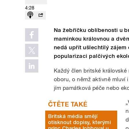
4:28
Na žebříčku oblíbenosti u br
maminkou královnou a dvěma
nedá upřít ušlechtilý zájem 
popularizaci palčivých ekol
Každý člen britské královské
oboru, o němž aktivně mluví i
jím památková péče nebo ekol
„
n
Britská média smějí
d
otisknout dopisy, kterými
o
princ Charles lobboval u