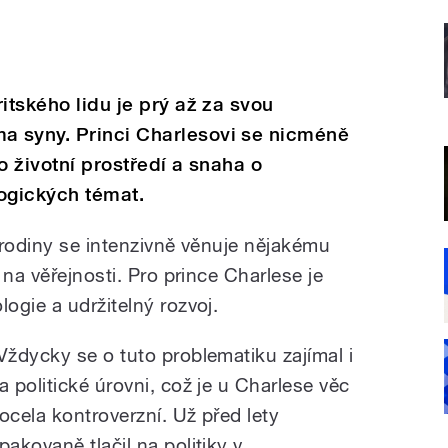
itského lidu je prý až za svou
 syny. Princi Charlesovi se nicméně
o životní prostředí a snaha o
ogických témat.
 rodiny se intenzivně věnuje nějakému
 na věřejnosti. Pro prince Charlese je
ogie a udržitelný rozvoj.
Vždycky se o tuto problematiku zajímal i
a politické úrovni, což je u Charlese věc
ocela kontroverzní. Už před lety
pakovaně tlačil na politiky v