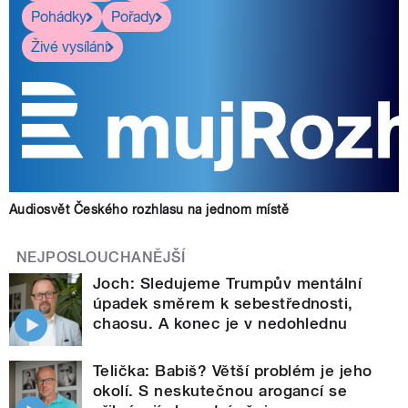
Pohádky
Pořady
Živé vysílání
Audiosvět Českého rozhlasu na jednom místě
NEJPOSLOUCHANĚJŠÍ
Joch: Sledujeme Trumpův mentální
úpadek směrem k sebestřednosti,
chaosu. A konec je v nedohlednu
Telička: Babiš? Větší problém je jeho
okolí. S neskutečnou arogancí se