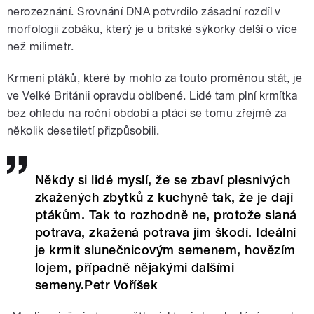
nerozeznání. Srovnání DNA potvrdilo zásadní rozdíl v
morfologii zobáku, který je u britské sýkorky delší o více
než milimetr.
Krmení ptáků, které by mohlo za touto proměnou stát, je
ve Velké Británii opravdu oblíbené. Lidé tam plní krmítka
bez ohledu na roční období a ptáci se tomu zřejmě za
několik desetiletí přizpůsobili.
Někdy si lidé myslí, že se zbaví plesnivých
zkažených zbytků z kuchyně tak, že je dají
ptákům. Tak to rozhodně ne, protože slaná
potrava, zkažená potrava jim škodí. Ideální
je krmit slunečnicovým semenem, hovězím
lojem, případně nějakými dalšími
semeny.Petr Voříšek