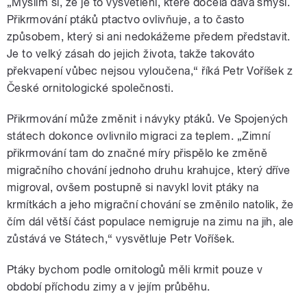
„Myslím si, že je to vysvětlení, které docela dává smysl.
Přikrmování ptáků ptactvo ovlivňuje, a to často
způsobem, který si ani nedokážeme předem představit.
Je to velký zásah do jejich života, takže takováto
překvapení vůbec nejsou vyloučena,“ říká Petr Voříšek z
České ornitologické společnosti.
Přikrmování může změnit i návyky ptáků. Ve Spojených
státech dokonce ovlivnilo migraci za teplem. „Zimní
přikrmování tam do značné míry přispělo ke změně
migračního chování jednoho druhu krahujce, který dříve
migroval, ovšem postupně si navykl lovit ptáky na
krmítkách a jeho migrační chování se změnilo natolik, že
čím dál větší část populace nemigruje na zimu na jih, ale
zůstává ve Státech,“ vysvětluje Petr Voříšek.
Ptáky bychom podle ornitologů měli krmit pouze v
období příchodu zimy a v jejím průběhu.