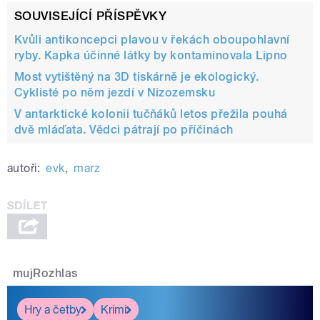
SOUVISEJÍCÍ PŘÍSPĚVKY
Kvůli antikoncepci plavou v řekách oboupohlavní
ryby. Kapka účinné látky by kontaminovala Lipno
Most vytištěný na 3D tiskárně je ekologický.
Cyklisté po něm jezdí v Nizozemsku
V antarktické kolonii tučňáků letos přežila pouhá
dvě mláďata. Vědci pátrají po příčinách
autoři:
evk
,
marz
mujRozhlas
Hry a četby
Krimi