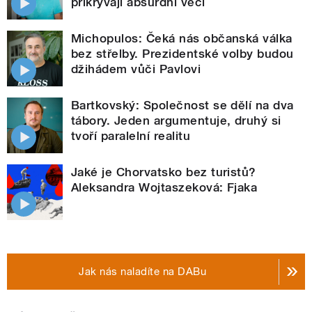
přikrývají absurdní věci
Michopulos: Čeká nás občanská válka
bez střelby. Prezidentské volby budou
džihádem vůči Pavlovi
Bartkovský: Společnost se dělí na dva
tábory. Jeden argumentuje, druhý si
tvoří paralelní realitu
Jaké je Chorvatsko bez turistů?
Aleksandra Wojtaszeková: Fjaka
Jak nás naladíte na DABu