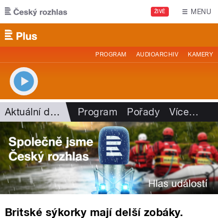
Přejít k hlavnímu obsahu
MENU
ŽIVĚ
PROGRAM
AUDIOARCHIV
KAMERY
Aktuální dění
Program
Pořady
Více
…
Britské sýkorky mají delší zobáky.