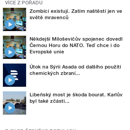
VÍCE Z POŘADU
Zombíci existují. Zatím naštěstí jen ve
světě mravenců
Někdejší Miloševičův spojenec dovedl
Černou Horu do NATO. Teď chce i do
Evropské unie
Útok na Sýrii Asada od dalšího použití
chemických zbraní...
Libeňský most je škoda bourat. Karlův
byl také zčásti...