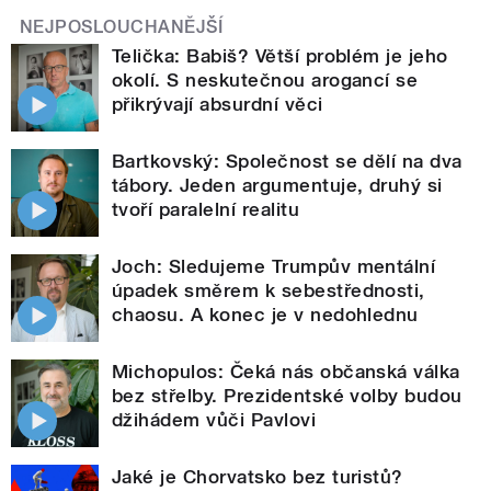
NEJPOSLOUCHANĚJŠÍ
Telička: Babiš? Větší problém je jeho
okolí. S neskutečnou arogancí se
přikrývají absurdní věci
Bartkovský: Společnost se dělí na dva
tábory. Jeden argumentuje, druhý si
tvoří paralelní realitu
Joch: Sledujeme Trumpův mentální
úpadek směrem k sebestřednosti,
chaosu. A konec je v nedohlednu
Michopulos: Čeká nás občanská válka
bez střelby. Prezidentské volby budou
džihádem vůči Pavlovi
Jaké je Chorvatsko bez turistů?