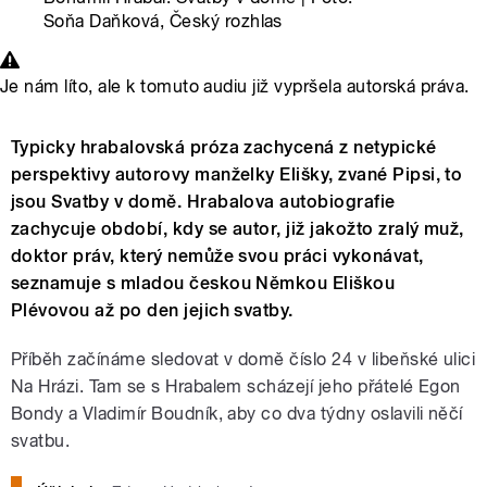
Soňa Daňková, Český rozhlas
Je nám líto, ale k tomuto audiu již vypršela autorská práva.
Typicky hrabalovská próza zachycená z netypické
perspektivy autorovy manželky Elišky, zvané Pipsi, to
jsou Svatby v domě. Hrabalova autobiografie
zachycuje období, kdy se autor, již jakožto zralý muž,
doktor práv, který nemůže svou práci vykonávat,
seznamuje s mladou českou Němkou Eliškou
Plévovou až po den jejich svatby.
Příběh začínáme sledovat v domě číslo 24 v libeňské ulici
Na Hrázi. Tam se s Hrabalem scházejí jeho přátelé Egon
Bondy a Vladimír Boudník, aby co dva týdny oslavili něčí
svatbu.