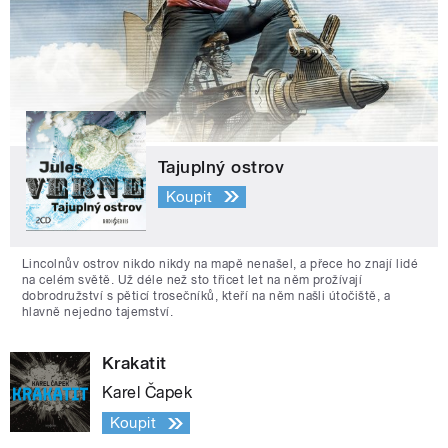
Tajuplný ostrov
Koupit
Lincolnův ostrov nikdo nikdy na mapě nenašel, a přece ho znají lidé
na celém světě. Už déle než sto třicet let na něm prožívají
dobrodružství s pěticí trosečníků, kteří na něm našli útočiště, a
hlavně nejedno tajemství.
Krakatit
Karel Čapek
Koupit