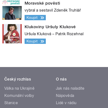
Moravské pověsti
vybral a sestavil Zdeněk Truhlář
Koupit
Klukoviny Uršuly Klukové
Uršula Kluková – Patrik Rozehnal
Koupit
Český rozhlas
O nás
Válka na Ukrajině
Jak nás naladíte
Komunální volby
Nápověda
Stanice
Lidé v rádiu