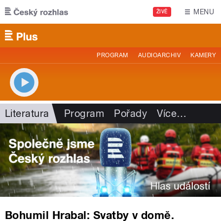
Přejít k hlavnímu obsahu
MENU
ŽIVĚ
PROGRAM
AUDIOARCHIV
KAMERY
Literatura
Program
Pořady
Více
…
Bohumil Hrabal: Svatby v domě.