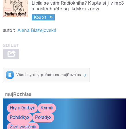
Líbila se vám Radiokniha? Kupte si ji v mp3
a poslechněte si ji kdykoli znovu
Koupit
autor:
Alena Blažejovská
Všechny díly pořadu na mujRozhlas
mujRozhlas
Hry a četby
Krimi
Pohádky
Pořady
Živé vysílání