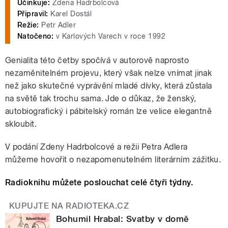
Účinkuje:
Zdena Hadrbolcová
Připravil:
Karel Dostál
Režie:
Petr Adler
Natočeno:
v Karlových Varech v roce 1992
Genialita této četby spočívá v autorově naprosto
nezaměnitelném projevu, který však nelze vnímat jinak
než jako skutečné vyprávění mladé dívky, která zůstala
na světě tak trochu sama. Jde o důkaz, že ženský,
autobiografický i pábitelský román lze velice elegantně
skloubit.
V podání Zdeny Hadrbolcové a režii Petra Adlera
můžeme hovořit o nezapomenutelném literárním zážitku.
Radioknihu můžete poslouchat celé čtyři týdny.
KUPUJTE NA RADIOTEKA.CZ
Bohumil Hrabal: Svatby v domě