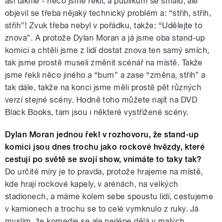
asi takhle - něco jsme řekli, a publikum se smálo, ale
objevil se třeba nějaký technický problém a: “střih, střih,
střih”! Zvuk třeba nebyl v pořádku, takže: “Udělejte to
znova”. A protože Dylan Moran a já jsme oba stand-up
komici a chtěli jsme z lidí dostat znova ten samý smích,
tak jsme prostě museli změnit scénář na místě. Takže
jsme řekli něco jiného a “bum” a zase “změna, střih” a
tak dále, takže na konci jsme měli prostě pět různých
verzí stejné scény. Hodně toho můžete najít na DVD
Black Books, tam jsou i některé vystřižené scény.
Dylan Moran jednou řekl v rozhovoru, že stand-up
komici jsou dnes trochu jako rockové hvězdy, které
cestují po světě se svojí show, vnímáte to taky tak?
Do určité míry je to pravda, protože hrajeme na místě,
kde hrají rockové kapely, v arénách, na velkých
stadionech, a máme kolem sebe spoustu lidí, cestujeme
v kamionech a trochu se to celé vymknulo z ruky. Já
myslím, že komedie se ale nejlépe dělá v malých