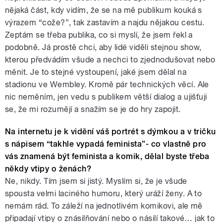
nějaká část, kdy vidím, že se na mě publikum kouká s
výrazem “cože?”, tak zastavím a najdu nějakou cestu.
Zeptám se třeba publika, co si myslí, že jsem řekl a
podobně. Já prostě chci, aby lidé viděli stejnou show,
kterou předvádím všude a nechci to zjednodušovat nebo
měnit. Je to stejné vystoupení, jaké jsem dělal na
stadionu ve Wembley. Kromě pár technických věcí. Ale
nic neměním, jen vedu s publikem větší dialog a ujišťuji
se, že mi rozumějí a snažím se je do hry zapojit.
Na internetu je k vidění váš portrét s dýmkou a v tričku
s nápisem “takhle vypadá feminista”- co vlastně pro
vás znamená být feminista a komik, dělal byste třeba
někdy vtipy o ženách?
Ne, nikdy. Tím jsem si jistý. Myslím si, že je všude
spousta velmi laciného humoru, který uráží ženy. A to
nemám rád. To záleží na jednotlivém komikovi, ale mě
připadají vtipy o znásilňování nebo o násilí takové… jak to