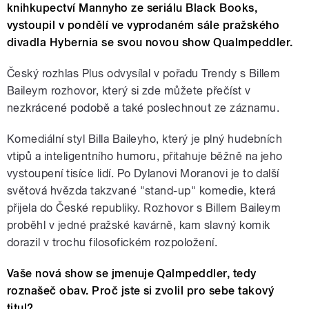
knihkupectví Mannyho ze seriálu Black Books,
vystoupil v pondělí ve vyprodaném sále pražského
divadla Hybernia se svou novou show Qualmpeddler.
Český rozhlas Plus odvysílal v pořadu Trendy s Billem
Baileym rozhovor, který si zde můžete přečíst v
nezkrácené podobě a také poslechnout ze záznamu.
Komediální styl Billa Baileyho, který je plný hudebních
vtipů a inteligentního humoru, přitahuje běžně na jeho
vystoupení tisíce lidí. Po Dylanovi Moranovi je to další
světová hvězda takzvané "stand-up" komedie, která
přijela do České republiky. Rozhovor s Billem Baileym
proběhl v jedné pražské kavárně, kam slavný komik
dorazil v trochu filosofickém rozpoložení.
Vaše nová show se jmenuje Qalmpeddler, tedy
roznašeč obav. Proč jste si zvolil pro sebe takový
titul?