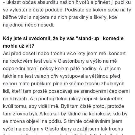
- ukázat občas absurditu našich životů a přinést ji publiku
ve vyleštěné čisté podobě. Podíváte se kolem sebe na ty
běžné věci a najdete na nich praskliny a škvíry, kde
najednou něco nesedí.
Kdy jste si uvědomil, že by vás "stand-up" komedie
mohla uživit?
Asi před deseti nebo trochu více lety jsem měl koncert
na rockovém festivalu v Glastonbury a vyšlo na mě
odpolední hraní, někdy kolem páté hodiny. A už jsem
takhle na festivalech dřív vystupoval a většinou před
sebou máte publikum plné řekněme trochu zhulených
lidí, kteří tam prostě posedávají se srandovními čepicemi
na hlavách. A ti pochopitelně nikdy nepřišli konkrétně
kvůli tomu, aby viděli mě. Byli tam čistě proto, protože
tam zrovna byli. A koukali by klidně na kohokoliv, kdo by
se zrovna objevil na pódiu. S tímhle očekáváním jsem
vyšel na podium v Glastonbury a zažil jsem tak trochu