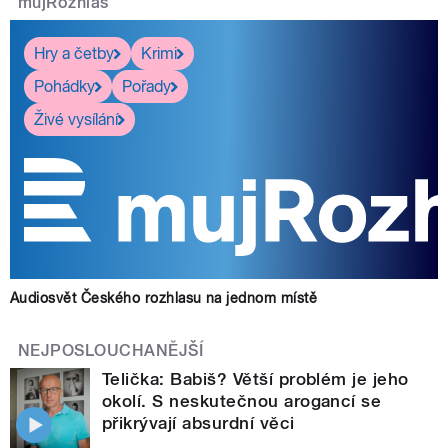
mujRozhlas
Hry a četby
Krimi
Pohádky
Pořady
Živé vysílání
Audiosvět Českého rozhlasu na jednom místě
NEJPOSLOUCHANĚJŠÍ
Telička: Babiš? Větší problém je jeho
okolí. S neskutečnou arogancí se
přikrývají absurdní věci