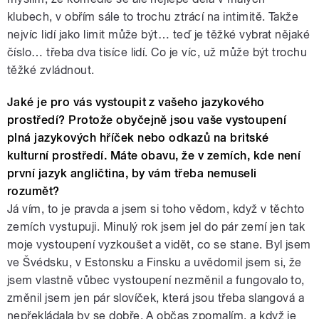
klubech, v obřím sále to trochu ztrácí na intimitě. Takže
nejvíc lidí jako limit může být… teď je těžké vybrat nějaké
číslo… třeba dva tisíce lidí. Co je víc, už může být trochu
těžké zvládnout.
Jaké je pro vás vystoupit z vašeho jazykového
prostředí? Protože obyčejně jsou vaše vystoupení
plná jazykových hříček nebo odkazů na britské
kulturní prostředí. Máte obavu, že v zemích, kde není
první jazyk angličtina, by vám třeba nemuseli
rozumět?
Já vím, to je pravda a jsem si toho vědom, když v těchto
zemích vystupuji. Minulý rok jsem jel do pár zemí jen tak
moje vystoupení vyzkoušet a vidět, co se stane. Byl jsem
ve Švédsku, v Estonsku a Finsku a uvědomil jsem si, že
jsem vlastně vůbec vystoupení nezměnil a fungovalo to,
změnil jsem jen pár slovíček, která jsou třeba slangová a
nepřekládala by se dobře. A občas zpomalím, a když je