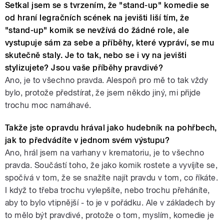
Setkal jsem se s tvrzením, že "stand-up" komedie se
scénáře
Books jsem nehrál
od hraní legračních scének na jevišti liší tím, že
"stand-up" komik se nevžívá do žádné role, ale
vystupuje sám za sebe a příběhy, které vypráví, se mu
skutečně staly. Je to tak, nebo se i vy na jevišti
stylizujete? Jsou vaše příběhy pravdivé?
Ano, je to všechno pravda. Alespoň pro mě to tak vždy
bylo, protože předstírat, že jsem někdo jiný, mi přijde
pause
trochu moc namáhavé.
Takže jste opravdu hrával jako hudebník na pohřbech,
jak to předvádíte v jednom svém výstupu?
Ano, hrál jsem na varhany v krematoriu, je to všechno
pravda. Součástí toho, že jako komik rostete a vyvíjíte se,
spočívá v tom, že se snažíte najít pravdu v tom, co říkáte.
I když to třeba trochu vylepšíte, nebo trochu přeháníte,
aby to bylo vtipnější - to je v pořádku. Ale v základech by
to mělo být pravdivé, protože o tom, myslím, komedie je