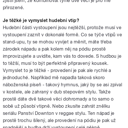
zjistil jsem, že kombinovat tyhle dvě věci je pro mě
přirozené.
Je těžké je vymyslet hudební vtip?
Hudební části vystoupení jsou nejtěžší, protože musí ve
vystoupení zaznít v dokonalé formě. Co se týče vtipů ve
stand-upu, ty se mohou vyvíjet a měnit, máte třeba
zárodek nápadu a pak kolem něj na pódiu prostě
improvizujete a uvidíte, kam vás to dovede. S hudbou je
to těžší, musí to být perfektně připravený kousek.
Vymyslet to je těžké - provedení je pak ale rychlé a
jednoduché. Například mě napadla taková skoro
náboženská píseň - takový hymnus, jaký by se asi zpíval
v kostele, ale zahraný v dub stepovém stylu. Takže
prostě dáte dvě takové věci dohromady a to samo o
sobě už působí vtipně. Nebo zkusíte zahrát znělku
seriálu Panství Downton v reggae stylu. Ten nápad je
prostě trochu šílený, ale provedení na pódiu je pak už
snadnější a hudba drží vystoupení celé pěkně