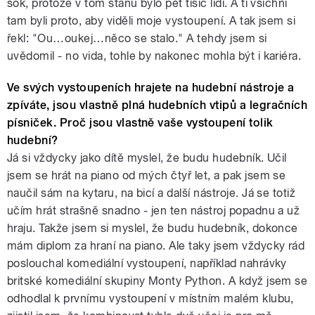
šok, protože v tom stanu bylo pět tisíc lidí. A ti všichni
tam byli proto, aby viděli moje vystoupení. A tak jsem si
řekl: "Ou…oukej…něco se stalo." A tehdy jsem si
uvědomil - no vida, tohle by nakonec mohla být i kariéra.
Ve svých vystoupeních hrajete na hudební nástroje a
zpíváte, jsou vlastně plná hudebních vtipů a legračních
písniček. Proč jsou vlastně vaše vystoupení tolik
hudební?
Já si vždycky jako dítě myslel, že budu hudebník. Učil
jsem se hrát na piano od mých čtyř let, a pak jsem se
naučil sám na kytaru, na bicí a další nástroje. Já se totiž
učím hrát strašně snadno - jen ten nástroj popadnu a už
hraju. Takže jsem si myslel, že budu hudebník, dokonce
mám diplom za hraní na piano. Ale taky jsem vždycky rád
poslouchal komediální vystoupení, například nahrávky
britské komediální skupiny Monty Python. A když jsem se
odhodlal k prvnímu vystoupení v místním malém klubu,