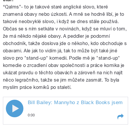
“Qalms”- to je takové staré anglické slovo, které
znamená obavy nebo úzkosti. A mně se hodně líbí, je to
takové neobvyklé slovo, i když se dnes stále používá.
Občas se s ním setkáte v novinách, když se mluví o tom,
že má někdo nějaké obavy. A peddler je podomní
obchodník, takže doslova jde o někoho, kdo obchoduje s
obavami. Ale jak to vidím já, tak to může být také jiné
slovo pro "stand-up" komedii. Podle mě je "stand-up"
komedie o zrcadlení obav společnosti a práce komika je
ukázat pravdu o těchto obavách a zároveň na nich najít
něco legračního, takže se jim můžete zasmát. To byla
myslím práce komiků po staletí.
Bill Bailey: Mannyho z Black Books jsem ne
0:00
Play /
podle
Bill Bailey: Mannyho z Black