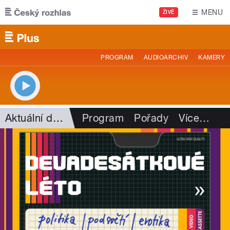
Přejít k hlavnímu obsahu
MENU
ŽIVĚ
PROGRAM
AUDIOARCHIV
KAMERY
Aktuální dění
Program
Pořady
Více
…