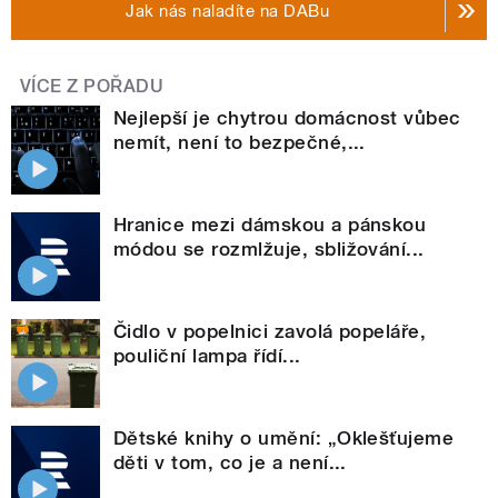
Jak nás naladíte na DABu
VÍCE Z POŘADU
Nejlepší je chytrou domácnost vůbec
nemít, není to bezpečné,...
Hranice mezi dámskou a pánskou
módou se rozmlžuje, sbližování...
Čidlo v popelnici zavolá popeláře,
pouliční lampa řídí...
Dětské knihy o umění: „Oklešťujeme
děti v tom, co je a není...