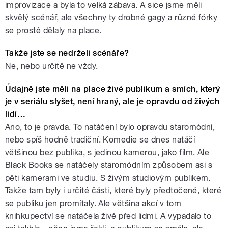
improvizace a byla to velká zábava. A sice jsme měli
skvělý scénář, ale všechny ty drobné gagy a různé fórky
se prostě dělaly na place.
Takže jste se nedrželi scénáře?
Ne, nebo určitě ne vždy.
Údajně jste měli na place živé publikum a smích, který
je v seriálu slyšet, není hraný, ale je opravdu od živých
lidí…
Ano, to je pravda. To natáčení bylo opravdu staromódní,
nebo spíš hodně tradiční. Komedie se dnes natáčí
většinou bez publika, s jedinou kamerou, jako film. Ale
Black Books se natáčely staromódním způsobem asi s
pěti kamerami ve studiu. S živým studiovým publikem.
Takže tam byly i určité části, které byly předtočené, které
se publiku jen promítaly. Ale většina akcí v tom
knihkupectví se natáčela živě před lidmi. A vypadalo to