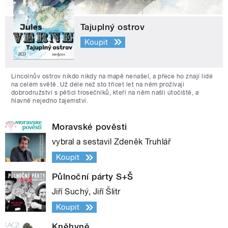
Tajuplný ostrov
Koupit
Lincolnův ostrov nikdo nikdy na mapě nenašel, a přece ho znají lidé
na celém světě. Už déle než sto třicet let na něm prožívají
dobrodružství s pěticí trosečníků, kteří na něm našli útočiště, a
hlavně nejedno tajemství.
Moravské pověsti
vybral a sestavil Zdeněk Truhlář
Koupit
Půlnoční párty S+Š
Jiří Suchý, Jiří Šlitr
Koupit
Kněhyně