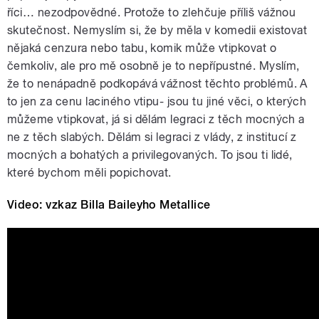
říci… nezodpovědné. Protože to zlehčuje příliš vážnou
skutečnost. Nemyslím si, že by měla v komedii existovat
nějaká cenzura nebo tabu, komik může vtipkovat o
čemkoliv, ale pro mě osobně je to nepřípustné. Myslím,
že to nenápadně podkopává vážnost těchto problémů. A
to jen za cenu laciného vtipu- jsou tu jiné věci, o kterých
můžeme vtipkovat, já si dělám legraci z těch mocných a
ne z těch slabých. Dělám si legraci z vlády, z institucí z
mocných a bohatých a privilegovaných. To jsou ti lidé,
které bychom měli popichovat.
Video: vzkaz Billa Baileyho Metallice