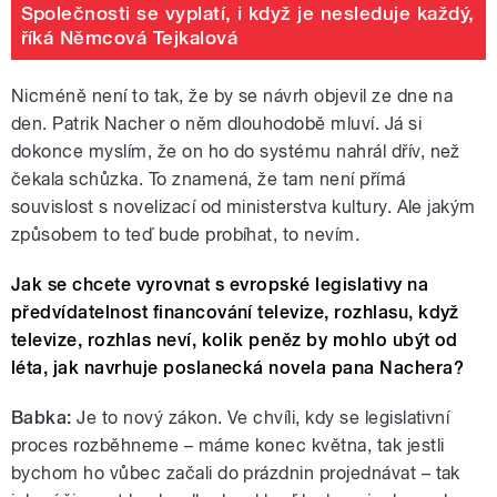
Společnosti se vyplatí, i když je nesleduje každý,
říká Němcová Tejkalová
Nicméně není to tak, že by se návrh objevil ze dne na
den. Patrik Nacher o něm dlouhodobě mluví. Já si
dokonce myslím, že on ho do systému nahrál dřív, než
čekala schůzka. To znamená, že tam není přímá
souvislost s novelizací od ministerstva kultury. Ale jakým
způsobem to teď bude probíhat, to nevím.
Jak se chcete vyrovnat s evropské legislativy na
předvídatelnost financování televize, rozhlasu, když
televize, rozhlas neví, kolik peněz by mohlo ubýt od
léta, jak navrhuje poslanecká novela pana Nachera?
Babka:
Je to nový zákon. Ve chvíli, kdy se legislativní
proces rozběhneme – máme konec května, tak jestli
bychom ho vůbec začali do prázdnin projednávat – tak