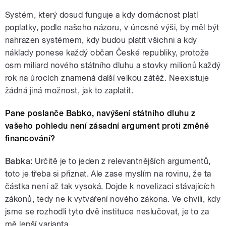
Systém, který dosud funguje a kdy domácnost platí
poplatky, podle našeho názoru, v únosné výši, by měl být
nahrazen systémem, kdy budou platit všichni a kdy
náklady ponese každý občan České republiky, protože
osm miliard nového státního dluhu a stovky milionů každý
rok na úrocích znamená další velkou zátěž.
Neexistuje
žádná jiná možnost, jak to zaplatit.
Pane poslanče Babko, navýšení státního dluhu z
vašeho pohledu není zásadní argument proti změně
financování?
Babka:
Určitě je to jeden z relevantnějších argumentů,
toto je třeba si přiznat. Ale zase myslím na rovinu, že ta
částka není až tak vysoká. Dojde k novelizaci stávajících
zákonů, tedy ne k vytváření nového zákona. Ve chvíli, kdy
jsme se rozhodli tyto dvě instituce neslučovat, je to za
mě lepší varianta.