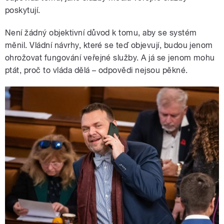
poskytují.
Není žádný objektivní důvod k tomu, aby se systém
měnil. Vládní návrhy, které se teď objevují, budou jenom
ohrožovat fungování veřejné služby. A já se jenom mohu
ptát, proč to vláda dělá – odpovědi nejsou pěkné.