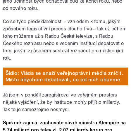
jeho účinnost bych odhadoval buď ke konci roku, nebo
od nového roku.
Co se týče předvídatelnosti – vzhledem k tomu, jakým
způsobem legislativní proces dlouho trvá – tak už během
toho můžeme už s Radou České televize, s Radou
Českého rozhlasu nebo s vedením institucí debatovat o
tom, jakým způsobem sestavit rozpočet pro následující
rok.
Šídlo: Vláda se snaží veřejnoprávní média zničit.
Místo abychom debatovali, co od nich chceme
Já jsem v pondělí zaregistroval ve veřejném prostoru
nějaká vyjádření, že by instituce mohly přijít o miliardy.
Tak to je samozřejmě nesmysl.
Spíš mě zajímá: zachováte návrh ministra Klempíře na
5,74 miliard pro televizi, 2,07 miliardy korun pro