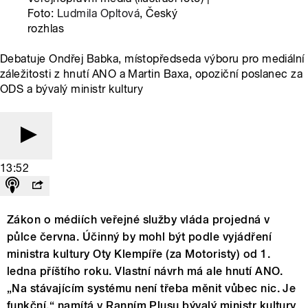
Foto:
Ludmila Opltová
, Český
rozhlas
Debatuje Ondřej Babka, místopředseda výboru pro mediální
záležitosti z hnutí ANO a Martin Baxa, opoziční poslanec za
ODS a bývalý ministr kultury
13:52
Zákon o médiích veřejné služby vláda projedná v
půlce června. Účinný by mohl být podle vyjádření
ministra kultury Oty Klempíře (za Motoristy) od 1.
ledna příštího roku. Vlastní návrh má ale hnutí ANO.
„Na stávajícím systému není třeba měnit vůbec nic. Je
funkční,“ namítá v Ranním Plusu bývalý ministr kultury