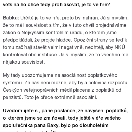
většina ho chce tedy prohlasovat, je to ve hře?
Babka:
Určitě je to ve hře, proto byl nahrán. Já si myslím,
že to má i souvislost s tím, že v tuto chvíli projednáváme
zákon o Nejvyšším kontrolním úřadu, o kterém jsme
předpokládali, že projde hladce. Opoziční strany se teď k
tomu začínají stavět velmi negativně, nechtějí, aby NKÚ
kontroloval obě instituce. Já si myslím, že to všechno má
nějakou souvislost.
My tady upozorňujeme na asociálnost poplatkového
systému. Za nás není možné, aby byla polovina rozpočtu
Českých veřejnoprávních médií placena z poplatků od
penzistů. Toto je přece extrémně asociální.
Uvědomujete si, pane poslanče, že navýšení poplatků,
o kterém jsme se zmiňovali, tedy ještě v éře vašeho
spoluřečníka pana Baxy, bylo po dlouholetém