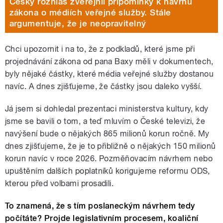
Český rozhlas zveřejnil připomínky k návrhu
zákona o médiích veřejné služby. Stále
argumentuje, že je neopravitelný
Chci upozornit i na to, že z podkladů, které jsme při
projednávání zákona od pana Baxy měli v dokumentech,
byly nějaké částky, které média veřejné služby dostanou
navíc.
A dnes zjišťujeme, že částky jsou daleko vyšší.
Já jsem si dohledal prezentaci ministerstva kultury, kdy
jsme se bavili o tom, a teď mluvím o České televizi, že
navýšení bude o nějakých 865 milionů korun ročně. My
dnes zjišťujeme, že je to přibližně o nějakých 150 milionů
korun navíc v roce 2026. Pozměňovacím návrhem nebo
upuštěním dalších poplatníků korigujeme reformu ODS,
kterou před volbami prosadili.
To znamená, že s tím poslaneckým návrhem tedy
počítáte? Projde legislativním procesem, koaliční