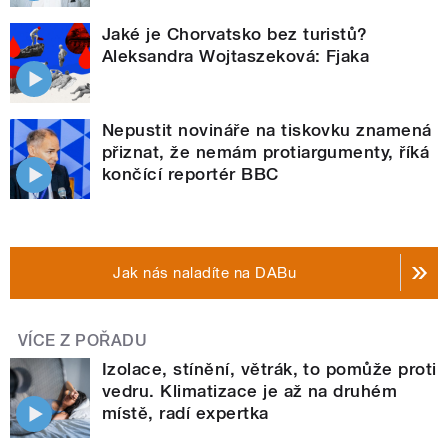
Jaké je Chorvatsko bez turistů?
Aleksandra Wojtaszeková: Fjaka
Nepustit novináře na tiskovku znamená
přiznat, že nemám protiargumenty, říká
končící reportér BBC
Jak nás naladíte na DABu
VÍCE Z POŘADU
Izolace, stínění, větrák, to pomůže proti
vedru. Klimatizace je až na druhém
místě, radí expertka