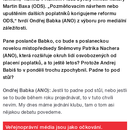
Martin Baxa (ODS). „Pozměňovacím návrhem nebo
upuštěním dalších poplatníků korigujeme reformu
ODS,“ tvrdí Ondřej Babka (ANO) z výboru pro mediální
záležitosti.
Pane poslanče Babko, co bude s poslaneckou
novelou místopředsedy Sněmovny Patrika Nachera
(ANO), která rozšiřuje okruh lidí osvobozených od
placení poplatků, a to ještě letos? Protože Andrej
Babiš to v pondělí trochu zpochybnil. Padne to pod
stůl?
Ondřej Babka (ANO):
Jestli to padne pod stůl, nebo jestli
se to bude během roku projednávat, to v tuto chvíli
nevím. My dnes máme jednání klubu, tam o tom asi
nějakou debatu povedeme.
Veřejnoprávní média jsou jako očkování.