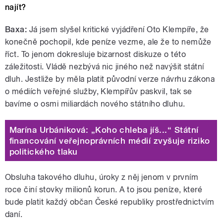
najít?
Baxa:
Já jsem slyšel kritické vyjádření Oto Klempíře, že
konečně pochopil, kde peníze vezme, ale že to nemůže
říct. To jenom dokresluje bizarnost diskuze o této
záležitosti. Vládě nezbývá nic jiného než navýšit státní
dluh. Jestliže by měla platit původní verze návrhu zákona
o médiích veřejné služby, Klempířův paskvil, tak se
bavíme o osmi miliardách nového státního dluhu.
Marína Urbániková: „Koho chleba jíš...“ Státní
financování veřejnoprávních médií zvyšuje riziko
politického tlaku
Obsluha takového dluhu, úroky z něj jenom v prvním
roce činí stovky milionů korun. A to jsou peníze, které
bude platit každý občan České republiky prostřednictvím
daní.