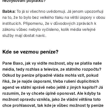
nezvyšování poplatků?
Babka:
To já si všechno uvědomuji. Já jenom upozorňuji
na to, že to bylo bez velkého tlaku na větší úspory v obou
institucích. Připomenu, že v důvodových zprávách k
zákonu vůbec nebylo vyčísleno, kolik média veřejné
služby mají dostat navíc.
Kde se vezmou peníze?
Pane Baxo, jak vy vidíte možnost, aby se platila naše
média, tedy rozhlas a televize, ze státního rozpočtu?
Odkud by peníze případně vláda mohla vzít, pokud
říká, že je najde úsporami, třeba rušení duplicitních
agend ve státní správě nebo ještě z jiných kapitol? Já
rozumím, že vy chcete úplně oponovat. Ale kdyby ta
možnost opravdu vznikla, jako že vládní většina toto
chce prohlasovat, tak kde je vůbec možnost ty peníze