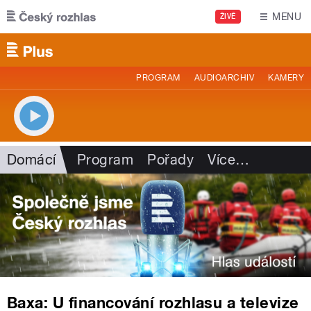
Přejít k hlavnímu obsahu
MENU
ŽIVĚ
PROGRAM
AUDIOARCHIV
KAMERY
Domácí
Program
Pořady
Více
…
Baxa: U financování rozhlasu a televize