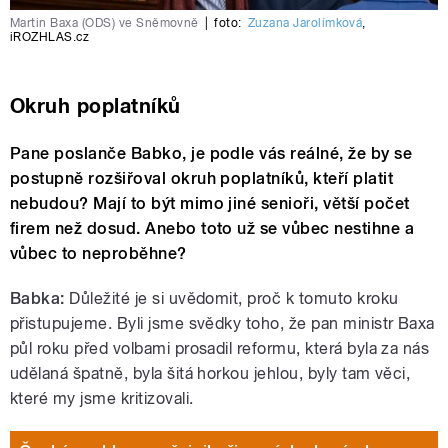
Martin Baxa (ODS) ve Sněmovně
|
foto:
Zuzana Jarolímková
,
iROZHLAS.cz
Okruh poplatníků
Pane poslanče Babko, je podle vás reálné, že by se
postupně rozšiřoval okruh poplatníků, kteří platit
nebudou? Mají to být mimo jiné senioři, větší počet
firem než dosud. Anebo toto už se vůbec nestihne a
vůbec to neproběhne?
Babka:
Důležité je si uvědomit, proč k tomuto kroku
přistupujeme. Byli jsme svědky toho, že pan ministr Baxa
půl roku před volbami prosadil reformu, která byla za nás
udělaná špatně, byla šitá horkou jehlou, byly tam věci,
které my jsme kritizovali.