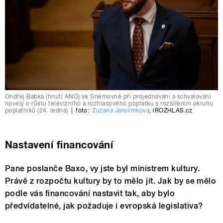
Ondřej Babka (hnutí ANO) ve Sněmovně při projednávání a schvalování
novely o růstu televizního a rozhlasového poplatku s rozšířením okruhu
poplatníků (24. ledna)
|
foto:
Zuzana Jarolímková
,
iROZHLAS.cz
Nastavení financování
Pane poslanče Baxo, vy jste byl ministrem kultury.
Právě z rozpočtu kultury by to mělo jít. Jak by se mělo
podle vás financování nastavit tak, aby bylo
předvídatelné, jak požaduje i evropská legislativa?