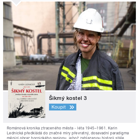
Šikmý kostel 3
Koupit
Románová kronika ztraceného města - léta 1945–1961. Karin
Lednická předkládá do značné míry převratný, dosavadní paradigma
měnící obraz hornického regionu, jehož zahlazenou historii stále