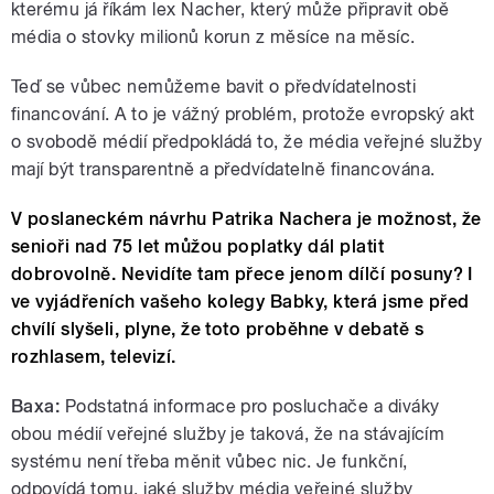
kterému já říkám lex Nacher, který může připravit obě
média o stovky milionů korun z měsíce na měsíc.
Teď se vůbec nemůžeme bavit o předvídatelnosti
financování. A to je vážný problém, protože evropský akt
o svobodě médií předpokládá to, že média veřejné služby
mají být transparentně a předvídatelně financována.
V poslaneckém návrhu Patrika Nachera je možnost, že
senioři nad 75 let můžou poplatky dál platit
dobrovolně. Nevidíte tam přece jenom dílčí posuny? I
ve vyjádřeních vašeho kolegy Babky, která jsme před
chvílí slyšeli, plyne, že toto proběhne v debatě s
rozhlasem, televizí.
Baxa:
Podstatná informace pro posluchače a diváky
obou médií veřejné služby je taková, že na stávajícím
systému není třeba měnit vůbec nic. Je funkční,
odpovídá tomu, jaké služby média veřejné služby