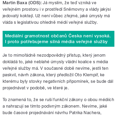
Martin Baxa (ODS):
Já myslím, že teď vzniká ve
veřejném prostoru i v prostředí Sněmovny a vlády jakýsi
jedovatý koktejl. Už není vůbec zřejmé, jaké úmysly má
vláda s legislativou ohledně médií veřejné služby.
Mediální gramotnost občanů Česka není vysoká.
I proto potřebujeme silná média veřejné služby
Je to mimořádně nezodpovědný přístup, který jenom
dokládá to, jaké neblahé úmysly vládní koalice s média
veřejné služby má. V současné době nevíme, jestli ten
paskvil, návrh zákona, který předložil Oto Klempíř, ke
kterému byly stovky negativních připomínek, se bude dál
projednávat v podobě, ve které je.
To znamená to, že se ruší funkční zákony o obou médiích
a nahrazují se tímto podivným zákonem. Nevíme, jaké
bude časové projednávání návrhu Patrika Nachera,