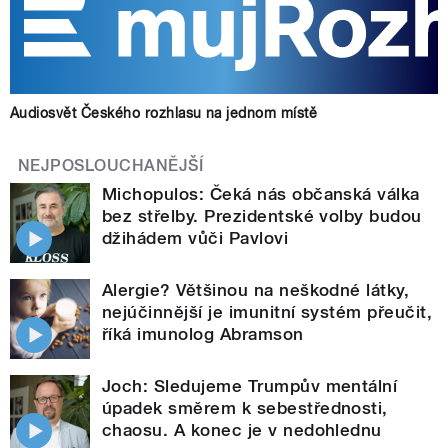
Audiosvět Českého rozhlasu na jednom místě
NEJPOSLOUCHANĚJŠÍ
Michopulos: Čeká nás občanská válka
bez střelby. Prezidentské volby budou
džihádem vůči Pavlovi
Alergie? Většinou na neškodné látky,
nejúčinnější je imunitní systém přeučit,
říká imunolog Abramson
Joch: Sledujeme Trumpův mentální
úpadek směrem k sebestřednosti,
chaosu. A konec je v nedohlednu