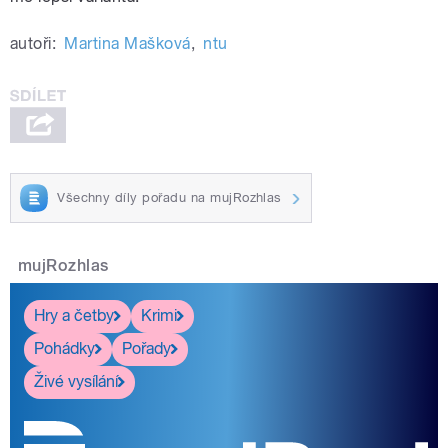
autoři:
Martina Mašková
,
ntu
Všechny díly pořadu na mujRozhlas
mujRozhlas
Hry a četby
Krimi
Pohádky
Pořady
Živé vysílání