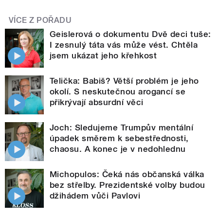
VÍCE Z POŘADU
Geislerová o dokumentu Dvě deci tuše:
I zesnulý táta vás může vést. Chtěla
jsem ukázat jeho křehkost
Telička: Babiš? Větší problém je jeho
okolí. S neskutečnou arogancí se
přikrývají absurdní věci
Joch: Sledujeme Trumpův mentální
úpadek směrem k sebestřednosti,
chaosu. A konec je v nedohlednu
Michopulos: Čeká nás občanská válka
bez střelby. Prezidentské volby budou
džihádem vůči Pavlovi