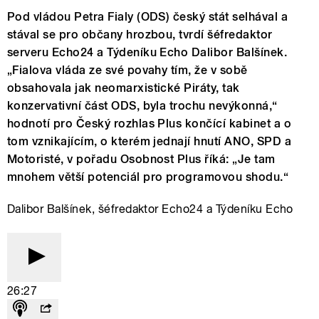
Pod vládou Petra Fialy (ODS) český stát selhával a
stával se pro občany hrozbou, tvrdí šéfredaktor
serveru Echo24 a Týdeníku Echo Dalibor Balšínek.
„Fialova vláda ze své povahy tím, že v sobě
obsahovala jak neomarxistické Piráty, tak
konzervativní část ODS, byla trochu nevýkonná,“
hodnotí pro Český rozhlas Plus končící kabinet a o
tom vznikajícím, o kterém jednají hnutí ANO, SPD a
Motoristé, v pořadu Osobnost Plus říká: „Je tam
mnohem větší potenciál pro programovou shodu.“
Dalibor Balšínek, šéfredaktor Echo24 a Týdeníku Echo
26:27