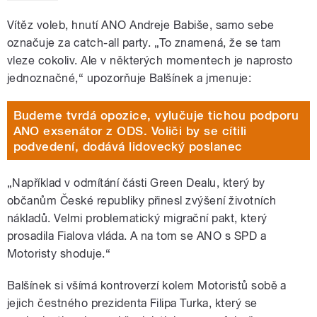
Vítěz voleb, hnutí ANO Andreje Babiše, samo sebe
označuje za catch-all party. „To znamená, že se tam
vleze cokoliv. Ale v některých momentech je naprosto
jednoznačné,“ upozorňuje Balšínek a jmenuje:
Budeme tvrdá opozice, vylučuje tichou podporu
ANO exsenátor z ODS. Voliči by se cítili
podvedení, dodává lidovecký poslanec
„Například v odmítání části Green Dealu, který by
občanům České republiky přinesl zvýšení životních
nákladů. Velmi problematický migrační pakt, který
prosadila Fialova vláda. A na tom se ANO s SPD a
Motoristy shoduje.“
Balšínek si všímá kontroverzí kolem Motoristů sobě a
jejich čestného prezidenta Filipa Turka, který se