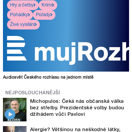
Hry a četby
Krimi
Pohádky
Pořady
Živé vysílání
Audiosvět Českého rozhlasu na jednom místě
NEJPOSLOUCHANĚJŠÍ
Michopulos: Čeká nás občanská válka
bez střelby. Prezidentské volby budou
džihádem vůči Pavlovi
Alergie? Většinou na neškodné látky,