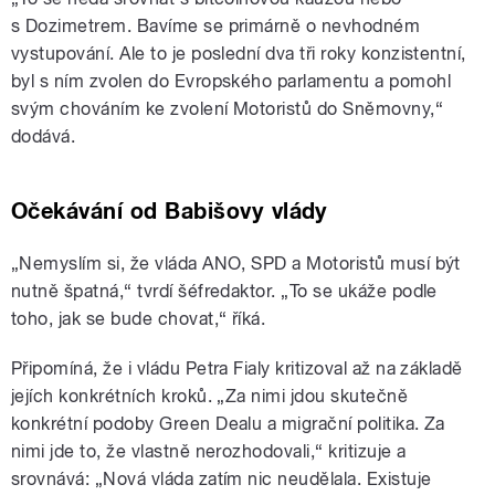
s Dozimetrem. Bavíme se primárně o nevhodném
vystupování. Ale to je poslední dva tři roky konzistentní,
byl s ním zvolen do Evropského parlamentu a pomohl
svým chováním ke zvolení Motoristů do Sněmovny,“
dodává.
Očekávání od Babišovy vlády
„Nemyslím si, že vláda ANO, SPD a Motoristů musí být
nutně špatná,“ tvrdí šéfredaktor. „To se ukáže podle
toho, jak se bude chovat,“ říká.
Připomíná, že i vládu Petra Fialy kritizoval až na základě
jejích konkrétních kroků. „Za nimi jdou skutečně
konkrétní podoby Green Dealu a migrační politika. Za
nimi jde to, že vlastně nerozhodovali,“ kritizuje a
srovnává: „Nová vláda zatím nic neudělala. Existuje