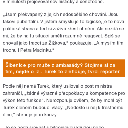
v minulosti projevoval šovinisticky a xenofobně.
„Jsem překvapený z jejich nedospělého chování. Jsou
takoví pubertální. V jistém smyslu je to logické, je to nová
politická strana a teď si zažívá křest ohněm. Ale nezdá se
mi, že by na tu situaci uměli rozumně reagovat. Spíš se
chovají jako fracci ze Žižkova,“ poukazuje. „A myslím tím
trochu i Petra Macinku.“
Šibenice pro muže z ambasády? Stojíme si za
tím, nejde o lži. Turek to zlehčuje, tvrdí reportér
Podle něj nemá Turek, který usiloval o post ministra
zahraničí, „žádné výrazné předpoklady a kompetence pro
výkon této funkce“. Nerozporuje ovšem, že by mohl být
Turek členem budoucí vlády. „Nedošlo u něj k trestnému
činu,“ shrnuje jeho kauzy.
„To se nedá srovnat s bitcoinovou kauzou nebo