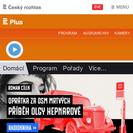
Přejít k hlavnímu obsahu
MENU
ŽIVĚ
PROGRAM
AUDIOARCHIV
KAMERY
Domácí
Program
Pořady
Více
…