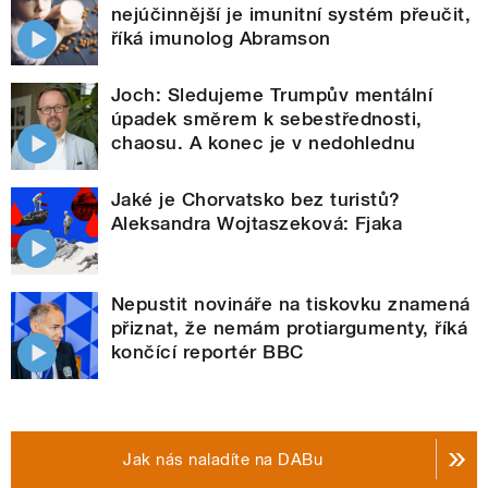
nejúčinnější je imunitní systém přeučit,
říká imunolog Abramson
Joch: Sledujeme Trumpův mentální
úpadek směrem k sebestřednosti,
chaosu. A konec je v nedohlednu
Jaké je Chorvatsko bez turistů?
Aleksandra Wojtaszeková: Fjaka
Nepustit novináře na tiskovku znamená
přiznat, že nemám protiargumenty, říká
končící reportér BBC
Jak nás naladíte na DABu