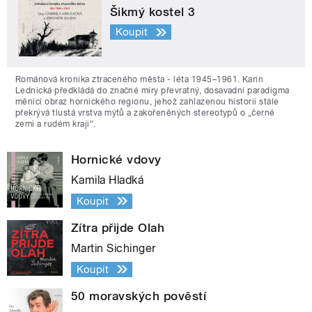
Šikmý kostel 3
Koupit
Románová kronika ztraceného města - léta 1945–1961. Karin
Lednická předkládá do značné míry převratný, dosavadní paradigma
měnící obraz hornického regionu, jehož zahlazenou historii stále
překrývá tlustá vrstva mýtů a zakořeněných stereotypů o „černé
zemi a rudém kraji“.
Hornické vdovy
Kamila Hladká
Koupit
Zítra přijde Olah
Martin Sichinger
Koupit
50 moravských pověstí