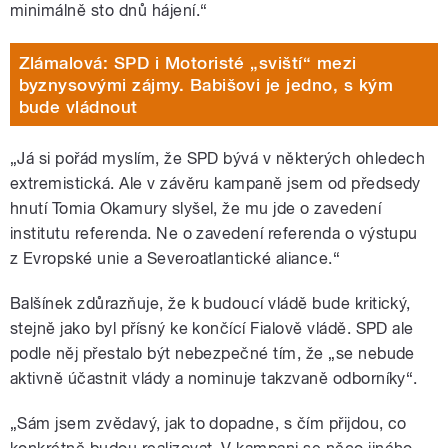
minimálně sto dnů hájení.“
Zlámalová: SPD i Motoristé „sviští“ mezi
byznysovými zájmy. Babišovi je jedno, s kým
bude vládnout
„Já si pořád myslím, že SPD bývá v některých ohledech
extremistická. Ale v závěru kampaně jsem od předsedy
hnutí Tomia Okamury slyšel, že mu jde o zavedení
institutu referenda. Ne o zavedení referenda o výstupu
z Evropské unie a Severoatlantické aliance.“
Balšínek zdůrazňuje, že k budoucí vládě bude kritický,
stejně jako byl přísný ke končící Fialově vládě. SPD ale
podle něj přestalo být nebezpečné tím, že „se nebude
aktivně účastnit vlády a nominuje takzvaně odborníky“.
„Sám jsem zvědavý, jak to dopadne, s čím přijdou, co