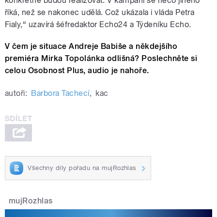
konkrétně budou realizovat. V kampani se něco jiného
říká, než se nakonec udělá. Což ukázala i vláda Petra
Fialy,“ uzavírá šéfredaktor Echo24 a Týdeníku Echo.
V čem je situace Andreje Babiše a někdejšího
premiéra Mirka Topolánka odlišná? Poslechněte si
celou Osobnost Plus, audio je nahoře.
autoři:
Barbora Tachecí
,
kac
Všechny díly pořadu na mujRozhlas
mujRozhlas