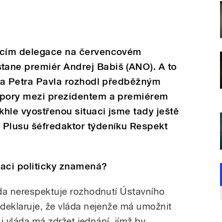
oucím delegace na červencovém
ane premiér Andrej Babiš (ANO). A to
nta Petra Pavla rozhodl předběžným
Spory mezi prezidentem a premiérem
khle vyostřenou situaci jsme tady ještě
 Plusu šéfredaktor týdeníku Respekt
gaci politicky znamená?
da nerespektuje rozhodnutí Ústavního
deklaruje, že vláda nejenže má umožnit
si vláda má zdržet jednání, jímž by