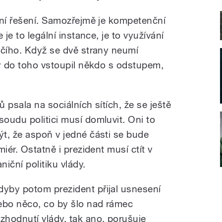
ční řešení. Samozřejmě je kompetenční
e je to legální instance, je to využívání
dčího. Když se dvě strany neumí
by do toho vstoupil někdo s odstupem,
ů psala na sociálních sítích, že se ještě
oudu politici musí domluvit. Oni to
t, že aspoň v jedné části se bude
iér. Ostatně i prezident musí ctít v
iční politiku vlády.
dyby potom prezident přijal usnesení
ebo něco, co by šlo nad rámec
ozhodnutí vlády, tak ano, porušuje