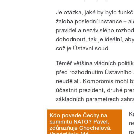
Je otázka, jaké by bylo funk
žaloba poslední instance
–
al
pravidel a nezávislého rozho
dohodnout, tak je ideální, a
což je Ústavní soud.
Téměř většina vládních politik
před rozhodnutím Ústavního s
neudělali. Kompromis mohl bý
účastnit prezident, druhé prem
základních parametrech zahran
K
Kdo povede Čechy na
summitu NATO? Pavel,
n
zdůrazňuje Chochelová.
r