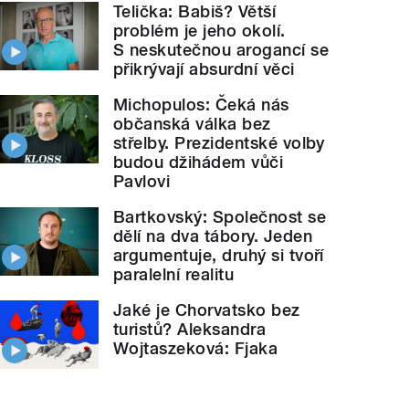
Telička: Babiš? Větší
problém je jeho okolí.
S neskutečnou arogancí se
přikrývají absurdní věci
Michopulos: Čeká nás
občanská válka bez
střelby. Prezidentské volby
budou džihádem vůči
Pavlovi
Bartkovský: Společnost se
dělí na dva tábory. Jeden
argumentuje, druhý si tvoří
paralelní realitu
Jaké je Chorvatsko bez
turistů? Aleksandra
Wojtaszeková: Fjaka