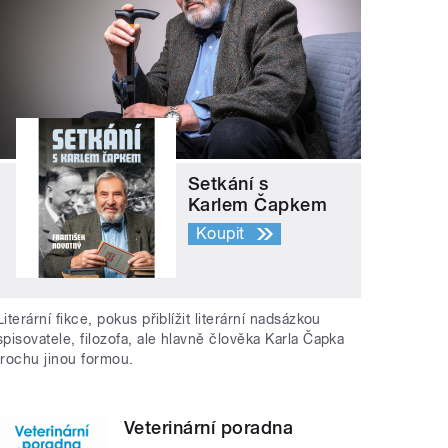
Setkání s
Karlem Čapkem
Koupit
Literární fikce, pokus přiblížit literární nadsázkou
spisovatele, filozofa, ale hlavně člověka Karla Čapka
trochu jinou formou.
Veterinární poradna