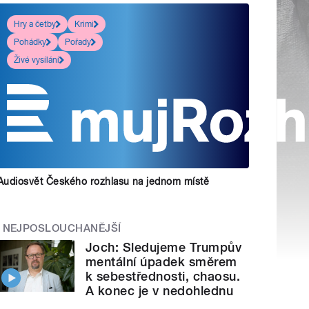
Hry a četby
Krimi
Pohádky
Pořady
Živé vysílání
Audiosvět Českého rozhlasu na jednom místě
NEJPOSLOUCHANĚJŠÍ
Joch: Sledujeme Trumpův
mentální úpadek směrem
k sebestřednosti, chaosu.
A konec je v nedohlednu