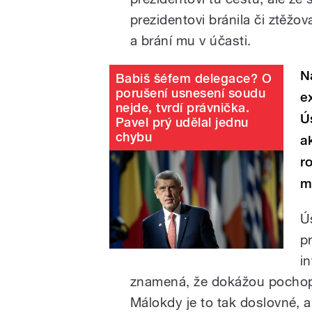
prezidentovi bránila či ztěžov
a brání mu v účasti.
N
Babiš šéfem delegace? O
porušení usnesení soudu
e
nejde, tvrdí právnička.
Ú
Pavel prý udělal jednu
chybu
a
r
m
Ú
p
i
znamená, že dokážou pochopit
Málokdy je to tak doslovné, a