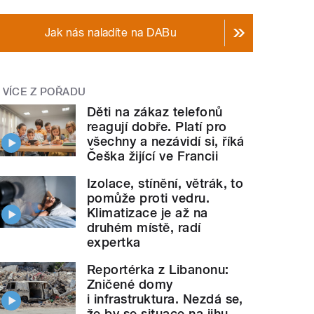
Jak nás naladíte na DABu
VÍCE Z POŘADU
Děti na zákaz telefonů
reagují dobře. Platí pro
všechny a nezávidí si, říká
Češka žijící ve Francii
Izolace, stínění, větrák, to
pomůže proti vedru.
Klimatizace je až na
druhém místě, radí
expertka
Reportérka z Libanonu:
Zničené domy
i infrastruktura. Nezdá se,
že by se situace na jihu