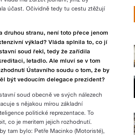
ala účast. Očividně tedy tu cestu ztěžují
a druhou stranu, není toto přece jenom
xtenzivní výklad? Vláda splnila to, co jí
stavní soud řekl, tedy že zařídila
kreditaci, letadlo. Ale mluví se v tom
ozhodnutí Ústavního soudu o tom, že by
ěl být vedoucím delegace prezident?
stavní soud obecně ve svých nálezech
racuje s nějakou mírou základní
nteligence politické reprezentace. To
, co je meritem jejich rozhodnutí.
by tam bylo: Petře Macinko (Motoristé),