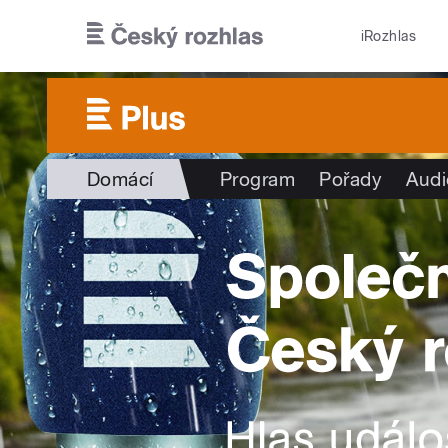
Přejít k hlavnímu obsahu
iRozhlas
Domácí
Program
Pořady
Audi