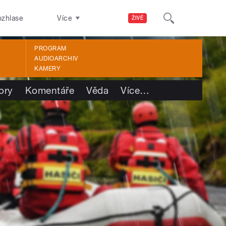
ozhlase
Více
ŽIVĚ
PROGRAM
AUDIOARCHIV
KAMERY
ory
Komentáře
Věda
Více
…