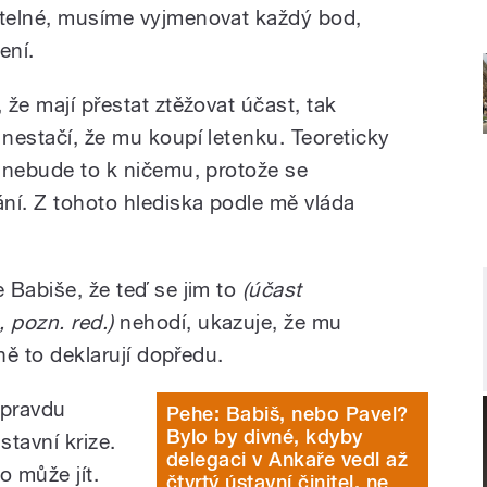
itelné, musíme vyjmenovat každý bod,
ení.
 že mají přestat ztěžovat účast, tak
 nestačí, že mu koupí letenku. Teoreticky
e nebude to k ničemu, protože se
ní. Z tohoto hlediska podle mě vláda
 Babiše, že teď se jim to
(účast
 pozn. red.)
nehodí, ukazuje, že mu
tně to deklarují dopředu.
opravdu
Pehe: Babiš, nebo Pavel?
Bylo by divné, kdyby
tavní krize.
delegaci v Ankaře vedl až
o může jít.
čtvrtý ústavní činitel, ne