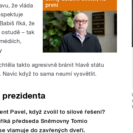
první
avu, že vláda
espektuje
Babiš říká, že
í ostudě
–
tak
 médiích,
y
htěla takto agresivně bránit hlavě státu
 Navíc když to sama neumí vysvětlit.
 prezidenta
ent Pavel, když zvolil to silové řešení?
k říká předseda Sněmovny Tomio
se vlamuje do zavřených dveří.