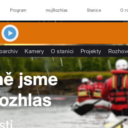
Program
mujRozhlas
Stanice
O r
oarchiv
Kamery
O stanici
Projekty
Rozhov