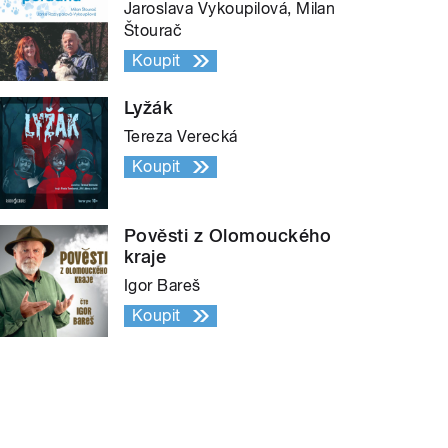
Jaroslava Vykoupilová, Milan
Štourač
Koupit
Lyžák
Tereza Verecká
Koupit
Pověsti z Olomouckého
kraje
Igor Bareš
Koupit