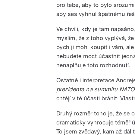
pro tebe, aby to bylo srozum
aby ses vyhnul špatnému řeš
Ve chvíli, kdy je tam napsáno,
myslím, že z toho vyplývá, že
bych ji mohl koupit i vám, al
nebudete moct účastnit jedná
nenaplňuje toto rozhodnutí.
Ostatně i interpretace Andreje
prezidenta na summitu NATO,
chtějí v té účasti bránit. Vlas
Druhý rozměr toho je, že se 
dramaticky vyhrocuje téměř ús
To jsem zvědavý, kam až dál t