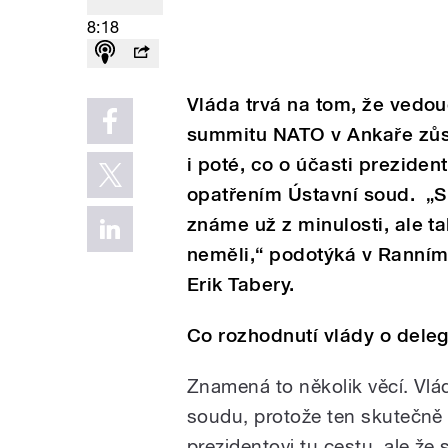
8:18
Vláda trvá na tom, že ved
summitu NATO v Ankaře zůst
i poté, co o účasti prezide
opatřením Ústavní soud. „
známe už z minulosti, ale ta
neměli,“ podotýká v Ranním
Erik Tabery.
Co rozhodnutí vlády o dele
Znamená to několik věcí. Vlá
soudu, protože ten skutečně 
prezidentovi tu cestu, ale že 