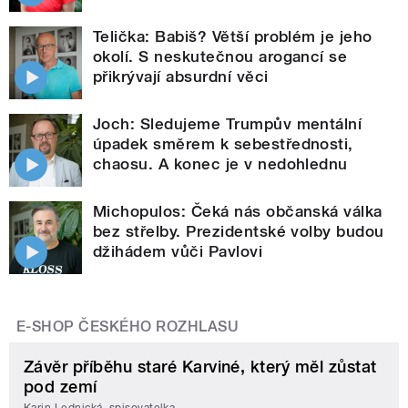
Telička: Babiš? Větší problém je jeho
okolí. S neskutečnou arogancí se
přikrývají absurdní věci
Joch: Sledujeme Trumpův mentální
úpadek směrem k sebestřednosti,
chaosu. A konec je v nedohlednu
Michopulos: Čeká nás občanská válka
bez střelby. Prezidentské volby budou
džihádem vůči Pavlovi
E-SHOP ČESKÉHO ROZHLASU
Závěr příběhu staré Karviné, který měl zůstat
pod zemí