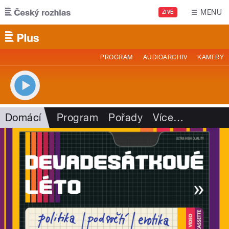
Přejít k hlavnímu obsahu
MENU
ŽIVĚ
PROGRAM
AUDIOARCHIV
KAMERY
Domácí
Program
Pořady
Více
…