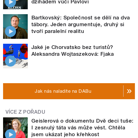
džihádem vůči Pavlovi
Bartkovský: Společnost se dělí na dva
tábory. Jeden argumentuje, druhý si
tvoří paralelní realitu
Jaké je Chorvatsko bez turistů?
Aleksandra Wojtaszeková: Fjaka
Jak nás naladíte na DABu
VÍCE Z POŘADU
Geislerová o dokumentu Dvě deci tuše:
I zesnulý táta vás může vést. Chtěla
jsem ukázat jeho křehkost