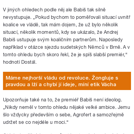
V jiných ohledech podle něj ale Babiš tak silně
nevystupuje.
„Pokud bychom to poměřovali situací uvnitř
koalice ve vládě, tak mám dojem, že už bylo několik
situací, několik momentů, kdy se ukázalo, že Andrej
Babiš ustupuje svým koaličním partnerům. Naposledy
například v otázce sjezdu sudetských Němců v Brně. A v
tomto ohledu bych skoro řekl, že je spíš slabší premiér,“
hodnotí Dostál.
Máme nejhorší vládu od revoluce. Žongluje s
pravdou a lží a chybí jí ideje, míní etik Vácha
Upozorňuje také na to, že premiéř Babiš není ideolog.
„Nikdy neměl v tomto ohledu nějaké velké ambice. Jemu
šlo vždycky především
o sebe, Agrofert a samozřejmě
udržet se co nejdéle u moci.“