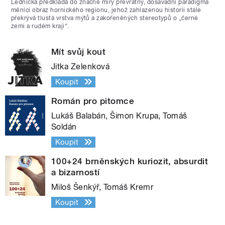
Lednická předkládá do značné míry převratný, dosavadní paradigma
měnící obraz hornického regionu, jehož zahlazenou historii stále
překrývá tlustá vrstva mýtů a zakořeněných stereotypů o „černé
zemi a rudém kraji“.
Mít svůj kout
Jitka Zelenková
Koupit
Román pro pitomce
Lukáš Balabán, Šimon Krupa, Tomáš
Soldán
Koupit
100+24 brněnských kuriozit, absurdit
a bizarností
Miloš Šenkýř, Tomáš Kremr
Koupit