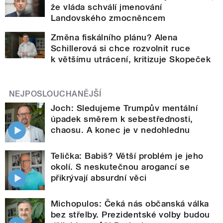
že vláda schválí jmenování
Landovského zmocněncem
Změna fiskálního plánu? Alena
Schillerová si chce rozvolnit ruce
k většímu utrácení, kritizuje Skopeček
NEJPOSLOUCHANĚJŠÍ
Joch: Sledujeme Trumpův mentální
úpadek směrem k sebestřednosti,
chaosu. A konec je v nedohlednu
Telička: Babiš? Větší problém je jeho
okolí. S neskutečnou arogancí se
přikrývají absurdní věci
Michopulos: Čeká nás občanská válka
bez střelby. Prezidentské volby budou