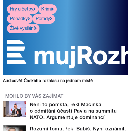
Hry a četby
Krimi
Pohádky
Pořady
Živé vysílání
Audiosvět Českého rozhlasu na jednom místě
MOHLO BY VÁS ZAJÍMAT
Není to pomsta, řekl Macinka
o odmítání účasti Pavla na summitu
NATO. Argumentuje dominancí
Rozumí tomu, řekl Babiš. Nyní oznámil,