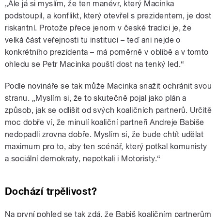
„Ale já si myslím, že ten manévr, který Macinka
podstoupil, a konflikt, který otevřel s prezidentem, je dost
riskantní. Protože přece jenom v české tradici je, že
velká část veřejnosti tu instituci – teď ani nejde o
konkrétního prezidenta – má poměrně v oblibě a v tomto
ohledu se Petr Macinka pouští dost na tenký led.“
Podle novináře se tak může Macinka snažit ochránit svou
stranu. „Myslím si, že to skutečně pojal jako plán a
způsob, jak se odlišit od svých koaličních partnerů. Určitě
moc dobře ví, že minulí koaliční partneři Andreje Babiše
nedopadli zrovna dobře. Myslím si, že bude chtít udělat
maximum pro to, aby ten scénář, který potkal komunisty
a sociální demokraty, nepotkali i Motoristy.“
Dochází trpělivost?
Na první pohled se tak zdá, že Babiš koaličním partnerům