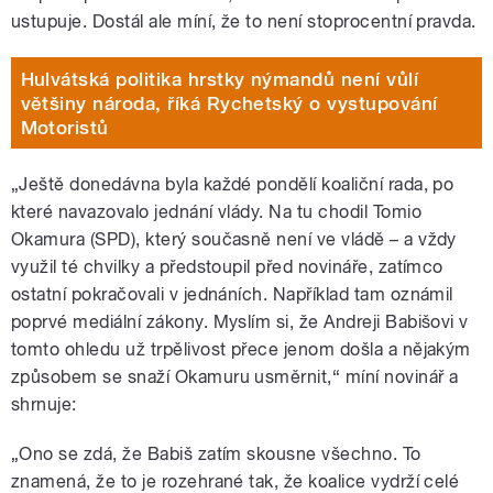
ustupuje. Dostál ale míní, že to není stoprocentní pravda.
Hulvátská politika hrstky nýmandů není vůlí
většiny národa, říká Rychetský o vystupování
Motoristů
„Ještě donedávna byla každé pondělí koaliční rada, po
které navazovalo jednání vlády. Na tu chodil Tomio
Okamura (SPD), který současně není ve vládě – a vždy
využil té chvilky a předstoupil před novináře, zatímco
ostatní pokračovali v jednáních. Například tam oznámil
poprvé mediální zákony. Myslím si, že Andreji Babišovi v
tomto ohledu už trpělivost přece jenom došla a nějakým
způsobem se snaží Okamuru usměrnit,“ míní novinář a
shrnuje:
„Ono se zdá, že Babiš zatím skousne všechno. To
znamená, že to je rozehrané tak, že koalice vydrží celé