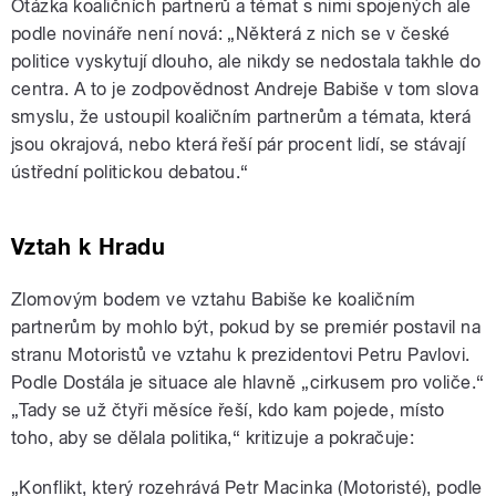
Otázka koaličních partnerů a témat s nimi spojených ale
podle novináře není nová:
„Některá z nich se v české
politice vyskytují dlouho, ale nikdy se nedostala takhle do
centra. A to je zodpovědnost Andreje Babiše v tom slova
smyslu, že ustoupil koaličním partnerům a témata, která
jsou okrajová, nebo která řeší pár procent lidí, se stávají
ústřední politickou debatou.“
Vztah k Hradu
Zlomovým bodem ve vztahu Babiše ke koaličním
partnerům by mohlo být, pokud by se premiér postavil na
stranu Motoristů ve vztahu k prezidentovi Petru Pavlovi.
Podle Dostála je situace ale hlavně „cirkusem pro voliče.“
„T
ady se už čtyři měsíce řeší, kdo kam pojede, místo
toho, aby se dělala politika,
“ kritizuje a pokračuje:
„Konflikt, který rozehrává Petr Macinka (Motoristé), podle