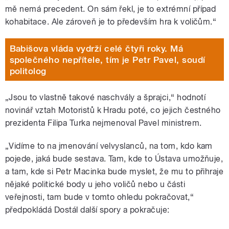
mě nemá precedent. On sám řekl, je to extrémní případ
kohabitace. Ale zároveň je to především hra k voličům.“
Babišova vláda vydrží celé čtyři roky. Má
společného nepřítele, tím je Petr Pavel, soudí
politolog
„Jsou to vlastně takové naschvály a šprajci,“ hodnotí
novinář vztah Motoristů k Hradu poté, co jejich čestného
prezidenta Filipa Turka nejmenoval Pavel ministrem.
„Vidíme to na jmenování velvyslanců, na tom, kdo kam
pojede, jaká bude sestava. Tam, kde to Ústava umožňuje,
a tam, kde si Petr Macinka bude myslet, že mu to přihraje
nějaké politické body u jeho voličů nebo u části
veřejnosti, tam bude v tomto ohledu pokračovat,“
předpokládá Dostál další spory a pokračuje: