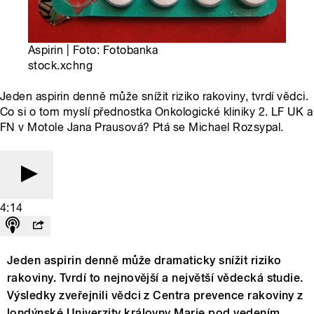
Aspirin | Foto: Fotobanka
stock.xchng
Jeden aspirin denně může snížit riziko rakoviny, tvrdí vědci.
Co si o tom myslí přednostka Onkologické kliniky 2. LF UK a
FN v Motole Jana Prausová? Ptá se Michael Rozsypal.
4:14
Jeden aspirin denně může dramaticky snížit riziko
rakoviny. Tvrdí to nejnovější a největší vědecká studie.
Výsledky zveřejnili vědci z Centra prevence rakoviny z
londýnské Univerzity královny Marie pod vedením