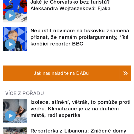
Jaké je Chorvatsko bez turistů?
Aleksandra Wojtaszeková: Fjaka
Nepustit novináře na tiskovku znamená
přiznat, že nemám protiargumenty, říká
končící reportér BBC
Jak nás naladíte na DABu
VÍCE Z POŘADU
Izolace, stínění, větrák, to pomůže proti
vedru. Klimatizace je až na druhém
místě, radí expertka
Reportérka z Libanonu: Zničené domy