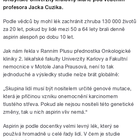
profesora Jacka Cuzika.
Podle vědců by mohl lék zachránit zhruba 130 000 životů
za 20 let, pokud by lidé mezi 50 a 64 lety brali denně
aspirin alespoň po dobu 10 let.
Jak nám řekla v Ranním Plusu přednostka Onkologické
kliniky 2. lékařské fakulty Univerzity Karlovy a Fakultní
nemocnice v Motole Jana Prausová, není to tak
jednoduché a výsledky studie nelze brát globálně:
„Skupina lidí musí být nositelem určité genové mutace,
která je příčinou vzniku onemocnění karcinomem
tlustého střeva. Pokud ale nejsou nositeli této genetické
změny, tak u nich aspirin vliv nemá.“
Aspirin je podle docentky velmi levný lék, který se
používá hromadně u celé řady lidí. V čem je studie