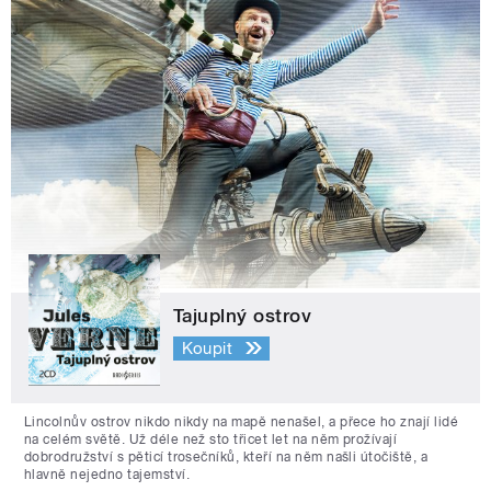
Tajuplný ostrov
Koupit
Lincolnův ostrov nikdo nikdy na mapě nenašel, a přece ho znají lidé
na celém světě. Už déle než sto třicet let na něm prožívají
dobrodružství s pěticí trosečníků, kteří na něm našli útočiště, a
hlavně nejedno tajemství.