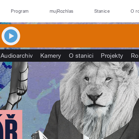
Program
mujRozhlas
Stanice
O r
Audioarchiv
Kamery
O stanici
Projekty
Ro