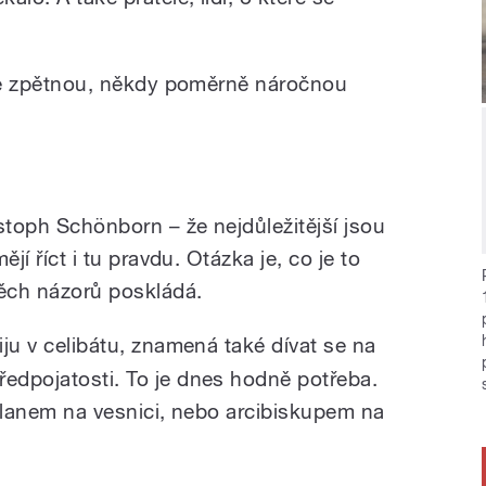
í se zpětnou, někdy poměrně náročnou
stoph Schönborn – že nejdůležitější jsou
ějí říct i tu pravdu. Otázka je, co je to
těch názorů poskládá.
iju v celibátu, znamená také dívat se na
ředpojatosti. To je dnes hodně potřeba.
kaplanem na vesnici, nebo arcibiskupem na