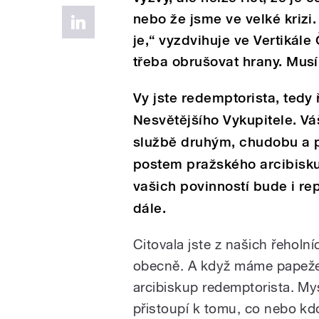
nebo že jsme ve velké krizi
je,“ vyzdvihuje ve Vertikále
třeba obrušovat hrany. Musí
Vy jste redemptorista, tedy
Nesvětějšího Vykupitele. Váš
službě druhým, chudobu a po
postem pražského arcibisk
vašich povinností bude i rep
dále.
Citovala jste z našich řeholní
obecně. A když máme papeže 
arcibiskup redemptorista. Mys
přistoupí k tomu, co nebo kd