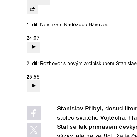
1. díl: Novinky s Naděždou Hávovou
24:07
2. díl: Rozhovor s novým arcibiskupem Stanisla
25:55
Stanislav Přibyl, dosud lit
stolec svatého Vojtěcha, hl
Stal se tak primasem český
výzvy, ale nelze říct, že je