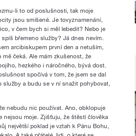
ezmu-li to od poslušnosti, tak moje
ocity jsou smíšené. Je tovyznamenání,
ěco, v čem bych si měl lebedit? Nebo je
o spíš břemeno služby? Já dnes nevím.
sem arcibiskupem první den a netuším,
o mě čeká. Ale mám zkušenost, že
bojího, hezkého i náročného, bývá dost.
oslušnost spočívá v tom, že jsem se dal
o služby a budu se v ní snažit pohybovat,
 nebudu nic používat. Ano, obklopuje
 nejsou moje. Zjišťuju, že štěstí člověka
ůj největší poklad je vztah k Pánu Bohu,
alo. A také přátelé, lidi, o které se