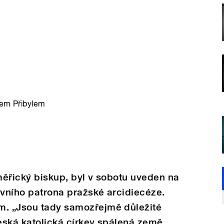
vem Přibylem
oměřický biskup, byl v sobotu uveden na
avního patrona pražské arcidiecéze.
m. „Jsou tady samozřejmě důležité
 česká katolická církev spálená země