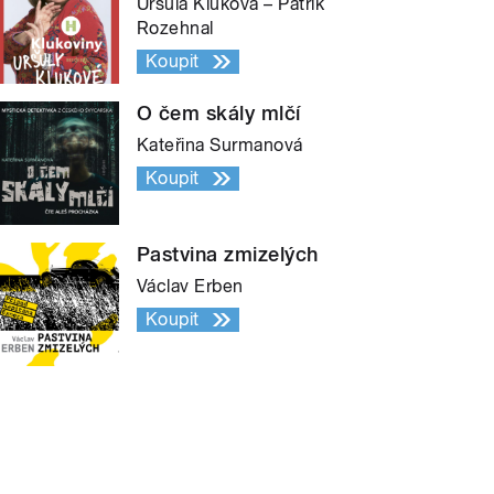
Uršula Kluková – Patrik
Rozehnal
Koupit
O čem skály mlčí
Kateřina Surmanová
Koupit
Pastvina zmizelých
Václav Erben
Koupit