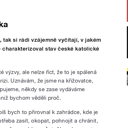
ka
t, tak si rádi vzájemně vyčítají, v jakém
e charakterizoval stav české katolické
výzvy, ale nelze říct, že to je spálená
rizi. Uznávám, že jsme na křižovatce,
lapujeme, někdy se zase vydáváme
niž bychom věděli proč.
píš bych to přirovnal k zahrádce, kde je
otřeba zasít, okopat, pohnojit a chránit,