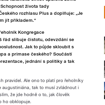
. Schopnost života tady
 Českého rozhlasu Plus a doplňuje: „Je
m jít příkladem.“
 řeholník Kongregace
 řád slibuje čistotu, odevzdání se
slušnost. Jak to půjde skloubit s
upa a primase českého? Součástí
rezentace, jednání s politiky a tak
ch pravidel. Ale ono to platí pro řeholníky
augustiniána, tak to musí zvládnout i
lím, že jde hodně o to, jak člověk
o ho obklopuje.