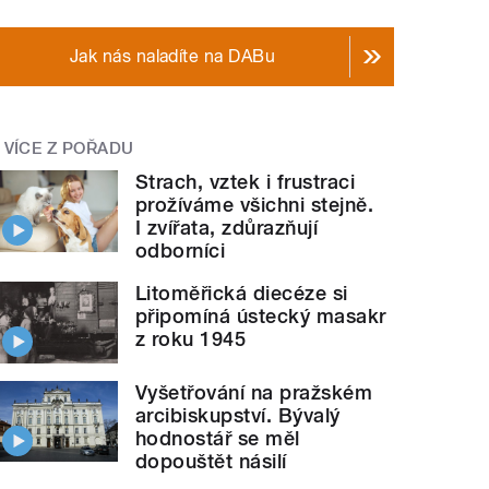
Jak nás naladíte na DABu
VÍCE Z POŘADU
Strach, vztek i frustraci
prožíváme všichni stejně.
I zvířata, zdůrazňují
odborníci
Litoměřická diecéze si
připomíná ústecký masakr
z roku 1945
Vyšetřování na pražském
arcibiskupství. Bývalý
hodnostář se měl
dopouštět násilí