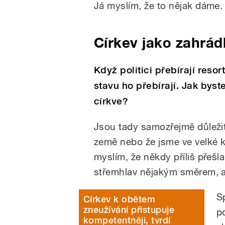
Já myslím, že to nějak dáme.
Církev jako zahrád
Když politici přebírají resor
stavu ho přebírají. Jak byst
církve?
Jsou tady samozřejmě důležité 
země nebo že jsme ve velké k
myslím, že někdy příliš přeš
střemhlav nějakým směrem, a
S
Církev k obětem
zneužívání přistupuje
p
kompetentněji, tvrdí