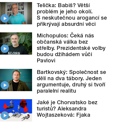
Telička: Babiš? Větší
problém je jeho okolí.
S neskutečnou arogancí se
přikrývají absurdní věci
Michopulos: Čeká nás
občanská válka bez
střelby. Prezidentské volby
budou džihádem vůči
Pavlovi
Bartkovský: Společnost se
dělí na dva tábory. Jeden
argumentuje, druhý si tvoří
paralelní realitu
Jaké je Chorvatsko bez
turistů? Aleksandra
Wojtaszeková: Fjaka