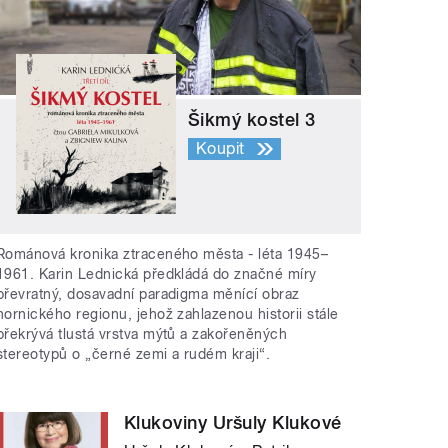
Šikmý kostel 3
Koupit
Románová kronika ztraceného města - léta 1945–
1961. Karin Lednická předkládá do značné míry
převratný, dosavadní paradigma měnící obraz
hornického regionu, jehož zahlazenou historii stále
překrývá tlustá vrstva mýtů a zakořeněných
stereotypů o „černé zemi a rudém kraji“.
Klukoviny Uršuly Klukové