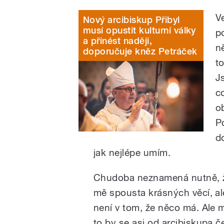
V
Nový arcibiskup Přibyl
musí opustit kulturní války
p
a přinést naději,
n
doporučuje kněz Petráček
t
J
c
o
P
d
jak nejlépe umím.
Chudoba neznamená nutně, že
mě spousta krásných věcí, ale
není v tom, že něco má. Ale m
to by se asi od arcibiskupa ček