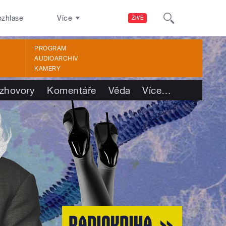
ozhlase
Více
ŽIVĚ
PROGRAM
AUDIOARCHIV
KAMERY
zhovory
Komentáře
Věda
Více
…