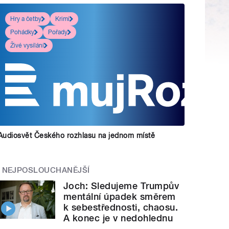
Hry a četby
Krimi
Pohádky
Pořady
Živé vysílání
Audiosvět Českého rozhlasu na jednom místě
NEJPOSLOUCHANĚJŠÍ
Joch: Sledujeme Trumpův
mentální úpadek směrem
k sebestřednosti, chaosu.
A konec je v nedohlednu