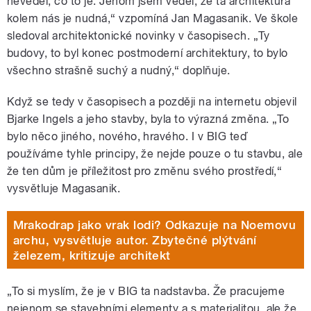
nevěděl, co to je. Jenom jsem věděl, že ta architektura
kolem nás je nudná,“ vzpomíná Jan Magasanik. Ve škole
sledoval architektonické novinky v časopisech. „Ty
budovy, to byl konec postmoderní architektury, to bylo
všechno strašně suchý a nudný,“ doplňuje.
Když se tedy v časopisech a později na internetu objevil
Bjarke Ingels a jeho stavby, byla to výrazná změna. „To
bylo něco jiného, nového, hravého. I v BIG teď
používáme tyhle principy, že nejde pouze o tu stavbu, ale
že ten dům je příležitost pro změnu svého prostředí,“
vysvětluje Magasanik.
Mrakodrap jako vrak lodi? Odkazuje na Noemovu
archu, vysvětluje autor. Zbytečné plýtvání
železem, kritizuje architekt
„To si myslím, že je v BIG ta nadstavba. Že pracujeme
nejenom se stavebními elementy a s materialitou, ale že