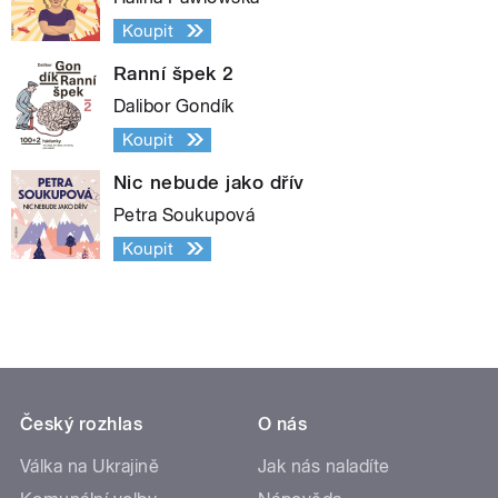
Koupit
Ranní špek 2
Dalibor Gondík
Koupit
Nic nebude jako dřív
Petra Soukupová
Koupit
Český rozhlas
O nás
Válka na Ukrajině
Jak nás naladíte