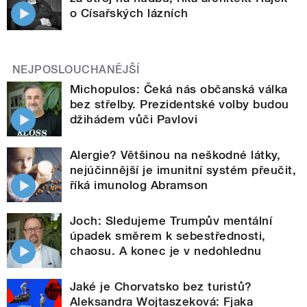
o Císařských lázních
NEJPOSLOUCHANĚJŠÍ
Michopulos: Čeká nás občanská válka
bez střelby. Prezidentské volby budou
džihádem vůči Pavlovi
Alergie? Většinou na neškodné látky,
nejúčinnější je imunitní systém přeučit,
říká imunolog Abramson
Joch: Sledujeme Trumpův mentální
úpadek směrem k sebestřednosti,
chaosu. A konec je v nedohlednu
Jaké je Chorvatsko bez turistů?
Aleksandra Wojtaszeková: Fjaka