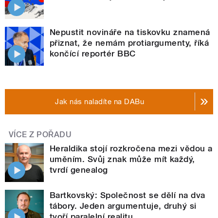
Nepustit novináře na tiskovku znamená
přiznat, že nemám protiargumenty, říká
končící reportér BBC
Jak nás naladíte na DABu
VÍCE Z POŘADU
Heraldika stojí rozkročena mezi vědou a
uměním. Svůj znak může mít každý,
tvrdí genealog
Bartkovský: Společnost se dělí na dva
tábory. Jeden argumentuje, druhý si
tvoří paralelní realitu