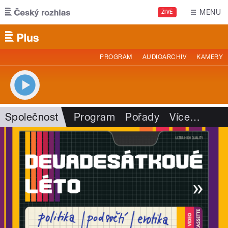
Přejít k hlavnímu obsahu
MENU
ŽIVĚ
PROGRAM
AUDIOARCHIV
KAMERY
Společnost
Program
Pořady
Více
…