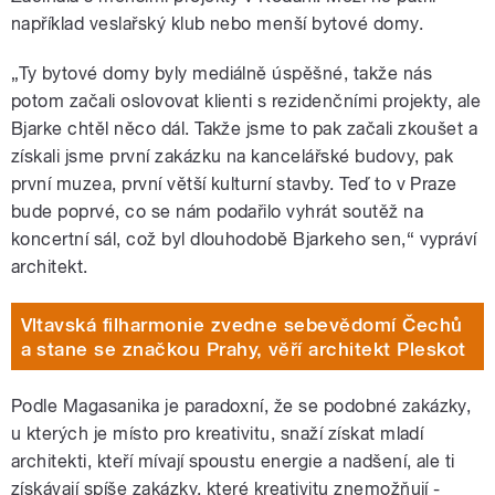
například veslařský klub nebo menší bytové domy.
„Ty bytové domy byly mediálně úspěšné, takže nás
potom začali oslovovat klienti s rezidenčními projekty, ale
Bjarke chtěl něco dál. Takže jsme to pak začali zkoušet a
získali jsme první zakázku na kancelářské budovy, pak
první muzea, první větší kulturní stavby. Teď to v Praze
bude poprvé, co se nám podařilo vyhrát soutěž na
koncertní sál, což byl dlouhodobě Bjarkeho sen,“ vypráví
architekt.
Vltavská filharmonie zvedne sebevědomí Čechů
a stane se značkou Prahy, věří architekt Pleskot
Podle Magasanika je paradoxní, že se podobné zakázky,
u kterých je místo pro kreativitu, snaží získat mladí
architekti, kteří mívají spoustu energie a nadšení, ale ti
získávají spíše zakázky, které kreativitu znemožňují -