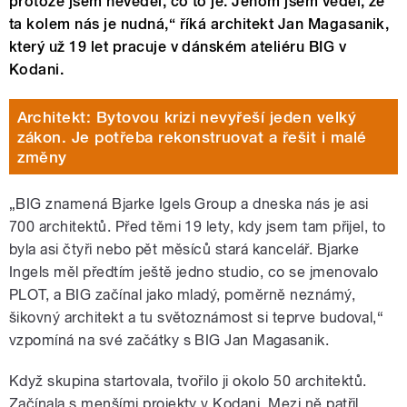
protože jsem nevěděl, co to je. Jenom jsem věděl, že
ta kolem nás je nudná,“ říká architekt Jan Magasanik,
který už 19 let pracuje v dánském ateliéru BIG v
Kodani.
Architekt: Bytovou krizi nevyřeší jeden velký
zákon. Je potřeba rekonstruovat a řešit i malé
změny
„BIG znamená Bjarke Igels Group a dneska nás je asi
700 architektů. Před těmi 19 lety, kdy jsem tam přijel, to
byla asi čtyři nebo pět měsíců stará kancelář. Bjarke
Ingels měl předtím ještě jedno studio, co se jmenovalo
PLOT, a BIG začínal jako mladý, poměrně neznámý,
šikovný architekt a tu světoznámost si teprve budoval,“
vzpomíná na své začátky s BIG Jan Magasanik.
Když skupina startovala, tvořilo ji okolo 50 architektů.
Začínala s menšími projekty v Kodani. Mezi ně patřil