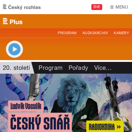
Přejít k hlavnímu obsahu
MENU
ŽIVĚ
PROGRAM
AUDIOARCHIV
KAMERY
20. století
Program
Pořady
Více
…