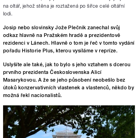
na oltář, jehož stěna je roztažená po šířce celé oltářní
lodi.
Josip nebo slovinsky Jože Plečnik zanechal svůj
odkaz hlavně na Pražském hradě a prezidentově
rezidenci v Lánech. Hlavně o tom je řeč v tomto vydání
pořadu Historie Plus, kterou vysíláme v repríze.
Uslyšíte ale také, jak to bylo s jeho vztahem s dcerou
prvního prezidenta Československa Alicí
Masarykovou. A že se jeho působení neobešlo bez
útoků konzervativních vlastenek a vlastenců, někdo by
možná řekl nacionalistů.