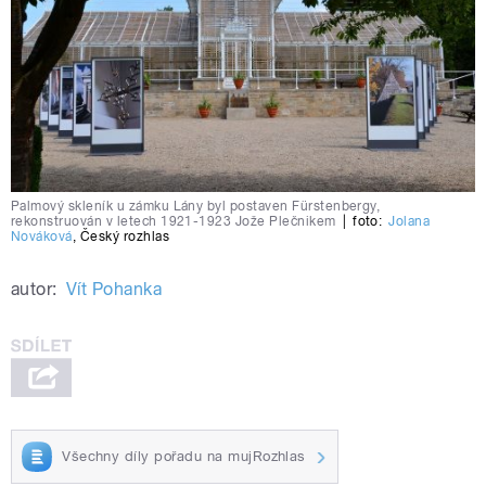
Palmový skleník u zámku Lány byl postaven Fürstenbergy,
rekonstruován v letech 1921-1923 Jože Plečnikem
|
foto:
Jolana
Nováková
,
Český rozhlas
autor:
Vít Pohanka
Všechny díly pořadu na mujRozhlas