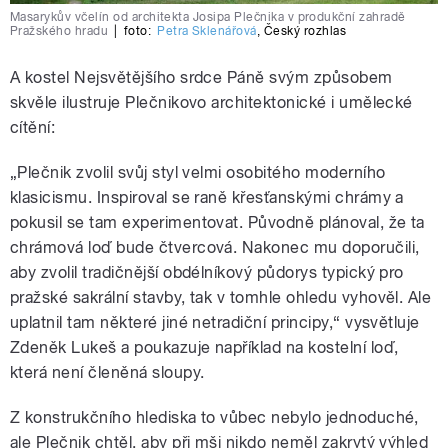
Masarykův včelín od architekta Josipa Plečnika v produkční zahradě
Pražského hradu
|
foto:
Petra Sklenářová
,
Český rozhlas
A kostel Nejsvětějšího srdce Páně svým způsobem
skvěle ilustruje Plečnikovo architektonické i umělecké
cítění:
„Plečnik zvolil svůj styl velmi osobitého moderního
klasicismu. Inspiroval se raně křesťanskými chrámy a
pokusil se tam experimentovat. Původně plánoval, že ta
chrámová loď bude čtvercová. Nakonec mu doporučili,
aby zvolil tradičnější obdélníkový půdorys typický pro
pražské sakrální stavby, tak v tomhle ohledu vyhověl. Ale
uplatnil tam některé jiné netradiční principy,“ vysvětluje
Zdeněk Lukeš a poukazuje například na kostelní loď,
která není členěná sloupy.
Z konstrukčního hlediska to vůbec nebylo jednoduché,
ale Plečnik chtěl, aby při mši nikdo neměl zakrytý výhled