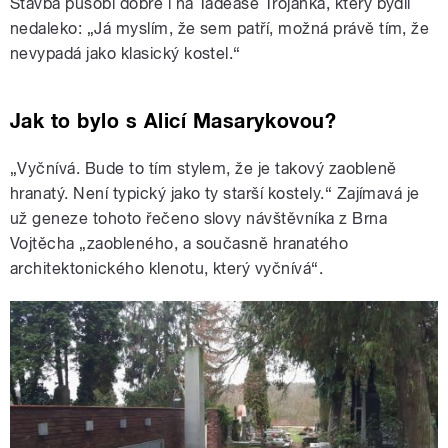
Stavba působí dobře i na Tadeáše Trojánka, který bydlí
nedaleko: „Já myslím, že sem patří, možná právě tím, že
nevypadá jako klasický kostel.“
Jak to bylo s Alicí Masarykovou?
„Vyčnívá. Bude to tím stylem, že je takový zaobleně
hranatý. Není typický jako ty starší kostely.“ Zajímavá je
už geneze tohoto řečeno slovy návštěvníka z Brna
Vojtěcha „zaobleného, a současně hranatého
architektonického klenotu, který vyčnívá“.