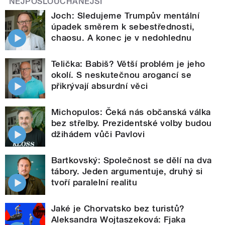
NEJPOSLOUCHANĚJŠÍ
Joch: Sledujeme Trumpův mentální
úpadek směrem k sebestřednosti,
chaosu. A konec je v nedohlednu
Telička: Babiš? Větší problém je jeho
okolí. S neskutečnou arogancí se
přikrývají absurdní věci
Michopulos: Čeká nás občanská válka
bez střelby. Prezidentské volby budou
džihádem vůči Pavlovi
Bartkovský: Společnost se dělí na dva
tábory. Jeden argumentuje, druhý si
tvoří paralelní realitu
Jaké je Chorvatsko bez turistů?
Aleksandra Wojtaszeková: Fjaka