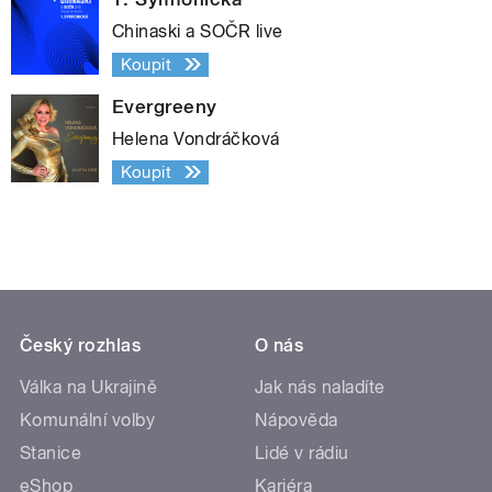
Chinaski a SOČR live
Koupit
Evergreeny
Helena Vondráčková
Koupit
Český rozhlas
O nás
Válka na Ukrajině
Jak nás naladíte
Komunální volby
Nápověda
Stanice
Lidé v rádiu
eShop
Kariéra