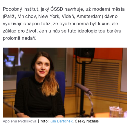
Podobný institut, jaký ČSSD navrhuje, už moderní města
(Paříž, Mnichov, New York, Vídeň, Amsterdam) dávno
využívají: chápou totiž, že bydlení nemá být luxus, ale
základ pro život. Jen u nás se tuto ideologickou bariéru
prolomit nedaří.
Apolena Rychlíková
|
foto:
Jan Bartoněk
,
Český rozhlas