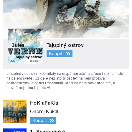
Tajuplný ostrov
Koupit
Lincolnův ostrov nikdo nikdy na mapě nenašel, a přece ho znají lidé
na celém světě. Už déle než sto třicet let na něm prožívají
dobrodružství s pěticí trosečníků, kteří na něm našli útočiště, a
hlavně nejedno tajemství.
HoKlaFaKla
Ondřej Kukal
Koupit
1. Symfonická