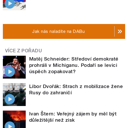
Jak nás naladíte na DABu
VÍCE Z POŘADU
Matěj Schneider: Středoví demokraté
prohráli v Michiganu. Podaří se levici
úspěch zopakovat?
Libor Dvořák: Strach z mobilizace žene
Rusy do zahraničí
Ivan Štern: Veřejný zájem by měl být
důležitější než zisk