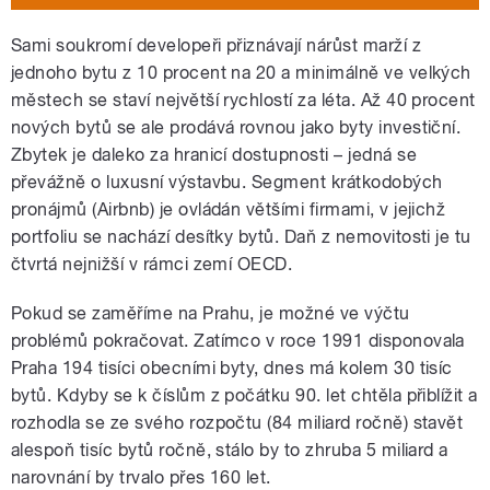
Sami soukromí developeři přiznávají nárůst marží z
jednoho bytu z 10 procent na 20 a minimálně ve velkých
městech se staví největší rychlostí za léta. Až 40 procent
nových bytů se ale prodává rovnou jako byty investiční.
Zbytek je daleko za hranicí dostupnosti – jedná se
převážně o luxusní výstavbu. Segment krátkodobých
pronájmů (Airbnb) je ovládán většími firmami, v jejichž
portfoliu se nachází desítky bytů. Daň z nemovitosti je tu
čtvrtá nejnižší v rámci zemí OECD.
Pokud se zaměříme na Prahu, je možné ve výčtu
problémů pokračovat. Zatímco v roce 1991 disponovala
Praha 194 tisíci obecními byty, dnes má kolem 30 tisíc
bytů. Kdyby se k číslům z počátku 90. let chtěla přiblížit a
rozhodla se ze svého rozpočtu (84 miliard ročně) stavět
alespoň tisíc bytů ročně, stálo by to zhruba 5 miliard a
narovnání by trvalo přes 160 let.