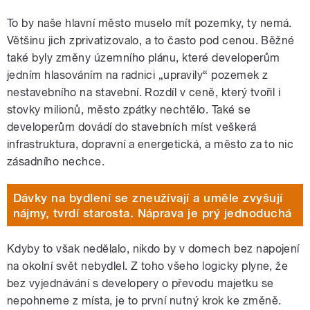
To by naše hlavní město muselo mít pozemky, ty nemá.
Většinu jich zprivatizovalo, a to často pod cenou. Běžné
také byly změny územního plánu, které developerům
jedním hlasováním na radnici „upravily“ pozemek z
nestavebního na stavební. Rozdíl v ceně, který tvořil i
stovky milionů, město zpátky nechtělo. Také se
developerům dovádí do stavebních míst veškerá
infrastruktura, dopravní a energetická, a město za to nic
zásadního nechce.
Dávky na bydlení se zneužívají a uměle zvyšují
nájmy, tvrdí starosta. Náprava je prý jednoduchá
Kdyby to však nedělalo, nikdo by v domech bez napojení
na okolní svět nebydlel. Z toho všeho logicky plyne, že
bez vyjednávání s developery o převodu majetku se
nepohneme z místa, je to první nutný krok ke změně.