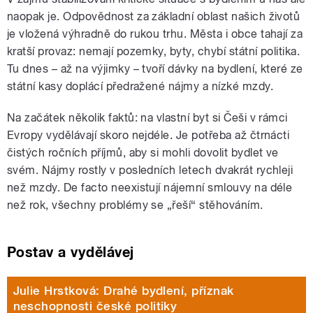
naopak je. Odpovědnost za základní oblast našich životů
je vložená výhradně do rukou trhu. Města i obce tahají za
kratší provaz: nemají pozemky, byty, chybí státní politika.
Tu dnes – až na výjimky – tvoří dávky na bydlení, které ze
státní kasy doplácí předražené nájmy a nízké mzdy.
Na začátek několik faktů: na vlastní byt si Češi v rámci
Evropy vydělávají skoro nejdéle. Je potřeba až čtrnácti
čistých ročních příjmů, aby si mohli dovolit bydlet ve
svém. Nájmy rostly v posledních letech dvakrát rychleji
než mzdy. De facto neexistují nájemní smlouvy na déle
než rok, všechny problémy se „řeší“ stěhováním.
Postav a vydělávej
Julie Hrstková: Drahé bydlení, příznak
neschopnosti české politiky