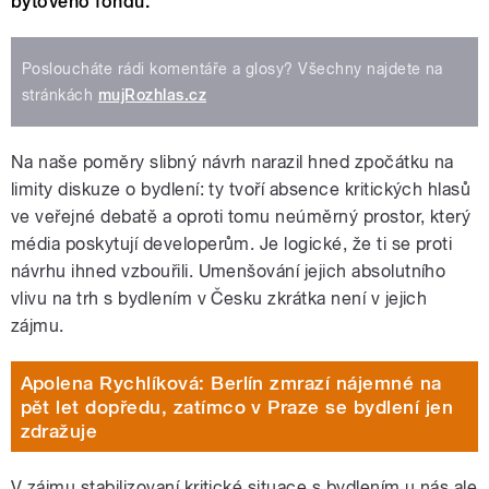
bytového fondu.
Posloucháte rádi komentáře a glosy? Všechny najdete na
stránkách
mujRozhlas.cz
Na naše poměry slibný návrh narazil hned zpočátku na
limity diskuze o bydlení: ty tvoří absence kritických hlasů
ve veřejné debatě a oproti tomu neúměrný prostor, který
média poskytují developerům. Je logické, že ti se proti
návrhu ihned vzbouřili. Umenšování jejich absolutního
vlivu na trh s bydlením v Česku zkrátka není v jejich
zájmu.
Apolena Rychlíková: Berlín zmrazí nájemné na
pět let dopředu, zatímco v Praze se bydlení jen
zdražuje
V zájmu stabilizovaní kritické situace s bydlením u nás ale