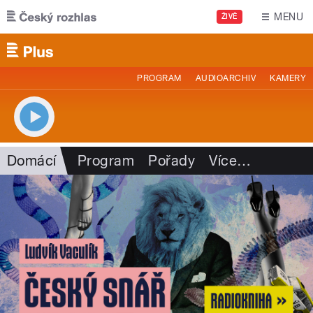
Přejít k hlavnímu obsahu
MENU
ŽIVĚ
PROGRAM
AUDIOARCHIV
KAMERY
Domácí
Program
Pořady
Více
…