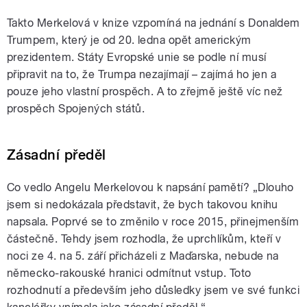
Takto Merkelová v knize vzpomíná na jednání s Donaldem
Trumpem, který je od 20. ledna opět americkým
prezidentem. Státy Evropské unie se podle ní musí
připravit na to, že Trumpa nezajímají – zajímá ho jen a
pouze jeho vlastní prospěch. A to zřejmě ještě víc než
prospěch Spojených států.
Zásadní předěl
Co vedlo Angelu Merkelovou k napsání pamětí? „Dlouho
jsem si nedokázala představit, že bych takovou knihu
napsala. Poprvé se to změnilo v roce 2015, přinejmenším
částečně. Tehdy jsem rozhodla, že uprchlíkům, kteří v
noci ze 4. na 5. září přicházeli z Maďarska, nebude na
německo-rakouské hranici odmítnut vstup. Toto
rozhodnutí a především jeho důsledky jsem ve své funkci