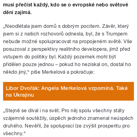
musí přečíst každý, kdo se o evropské nebo světové
dění zajímá.
„Neodlétala jsem domů s dobrým pocitem. Závěr, který
jsem si z našich rozhovorů odnesla, byl, že s Trumpem
nebude možné spolupracovat na propojeném světě. Vše
posuzoval z perspektivy realitního developera, jímž před
vstupem do politiky byl. Každý pozemek mohl být
přidělen pouze jednou – pokud ho nezískal on, dostal ho
někdo jiný,“ píše Merkelová a pokračuje:
Libor Dvořák: Angela Merkelová vzpomíná. Také
na Ukrajinu
„Stejně se díval i na svět. Pro něj spolu všechny státy
vzájemně soutěžily, úspěch jednoho znamenal neúspěch
druhého. Nevěřil, že spoluprací lze zvýšit prosperitu pro
všechny.“