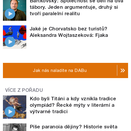
Bartkovský: Společnost se dělí na dva
tábory. Jeden argumentuje, druhý si
tvoří paralelní realitu
Jaké je Chorvatsko bez turistů?
Aleksandra Wojtaszeková: Fjaka
Jak nás naladíte na DABu
VÍCE Z POŘADU
Kdo byli Titáni a kdy vznikla tradice
olympiád? Řecké mýty v literární a
výtvarné tradici
Píše paranoia dějiny? Historie světa