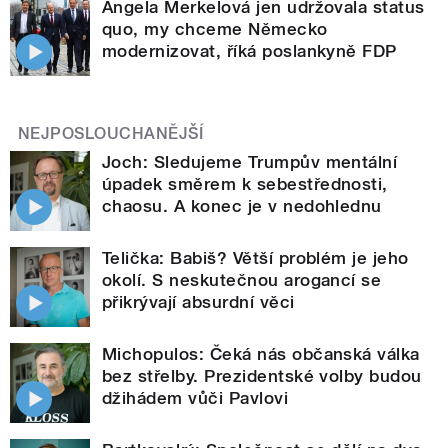
Angela Merkelová jen udržovala status
quo, my chceme Německo
modernizovat, říká poslankyně FDP
NEJPOSLOUCHANĚJŠÍ
Joch: Sledujeme Trumpův mentální
úpadek směrem k sebestřednosti,
chaosu. A konec je v nedohlednu
Telička: Babiš? Větší problém je jeho
okolí. S neskutečnou arogancí se
přikrývají absurdní věci
Michopulos: Čeká nás občanská válka
bez střelby. Prezidentské volby budou
džihádem vůči Pavlovi