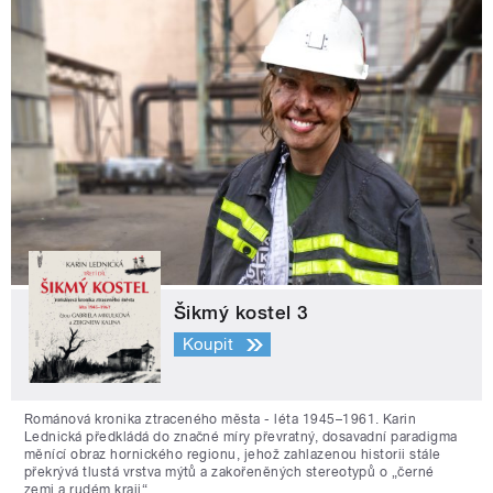
Šikmý kostel 3
Koupit
Románová kronika ztraceného města - léta 1945–1961. Karin
Lednická předkládá do značné míry převratný, dosavadní paradigma
měnící obraz hornického regionu, jehož zahlazenou historii stále
překrývá tlustá vrstva mýtů a zakořeněných stereotypů o „černé
zemi a rudém kraji“.