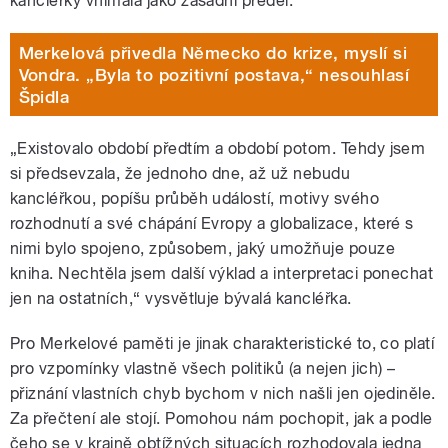
kancléřky vnímala jako zásadní předěl.“
Merkelová přivedla Německo do krize, myslí si
Vondra. „Byla to pozitivní postava,“ nesouhlasí
Špidla
„Existovalo období předtím a období potom. Tehdy jsem
si předsevzala, že jednoho dne, až už nebudu
kancléřkou, popíšu průběh událostí, motivy svého
rozhodnutí a své chápání Evropy a globalizace, které s
nimi bylo spojeno, způsobem, jaký umožňuje pouze
kniha. Nechtěla jsem další výklad a interpretaci ponechat
jen na ostatních,“ vysvětluje bývalá kancléřka.
Pro Merkelové paměti je jinak charakteristické to, co platí
pro vzpomínky vlastně všech politiků (a nejen jich) –
přiznání vlastních chyb bychom v nich našli jen ojediněle.
Za přečtení ale stojí. Pomohou nám pochopit, jak a podle
čeho se v krajně obtížných situacích rozhodovala jedna