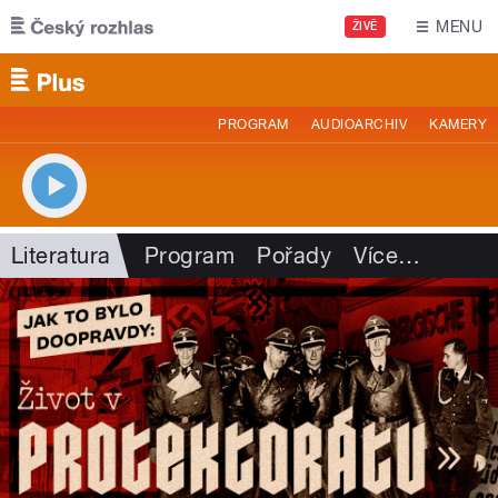
Přejít k hlavnímu obsahu
MENU
ŽIVĚ
PROGRAM
AUDIOARCHIV
KAMERY
Literatura
Program
Pořady
Více
…