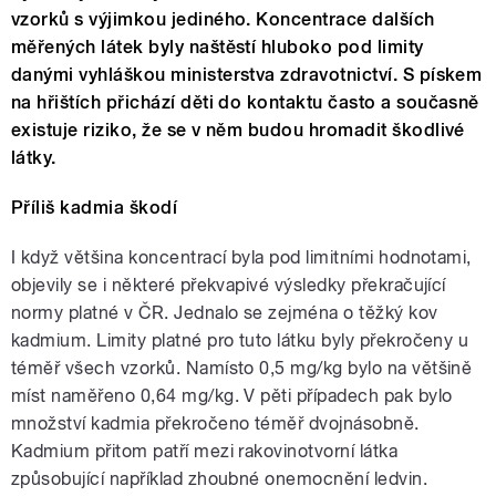
vzorků s výjimkou jediného. Koncentrace dalších
měřených látek byly naštěstí hluboko pod limity
danými vyhláškou ministerstva zdravotnictví. S pískem
na hřištích přichází děti do kontaktu často a současně
existuje riziko, že se v něm budou hromadit škodlivé
látky.
Příliš kadmia škodí
I když většina koncentrací byla pod limitními hodnotami,
objevily se i některé překvapivé výsledky překračující
normy platné v ČR. Jednalo se zejména o těžký kov
kadmium. Limity platné pro tuto látku byly překročeny u
téměř všech vzorků. Namísto 0,5 mg/kg bylo na většině
míst naměřeno 0,64 mg/kg. V pěti případech pak bylo
množství kadmia překročeno téměř dvojnásobně.
Kadmium přitom patří mezi rakovinotvorní látka
způsobující například zhoubné onemocnění ledvin.