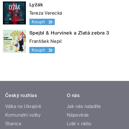
Lyžák
Tereza Verecká
Koupit
Spejbl & Hurvínek a Zlatá zebra 3
František Nepil
Koupit
Český rozhlas
O nás
Válka na Ukrajině
Jak nás naladíte
Komunální volby
Nápověda
Stanice
Lidé v rádiu