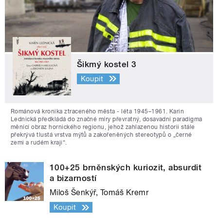
Šikmý kostel 3
Koupit
Románová kronika ztraceného města - léta 1945–1961. Karin
Lednická předkládá do značné míry převratný, dosavadní paradigma
měnící obraz hornického regionu, jehož zahlazenou historii stále
překrývá tlustá vrstva mýtů a zakořeněných stereotypů o „černé
zemi a rudém kraji“.
100+25 brněnských kuriozit, absurdit
a bizarností
Miloš Šenkýř, Tomáš Kremr
Koupit