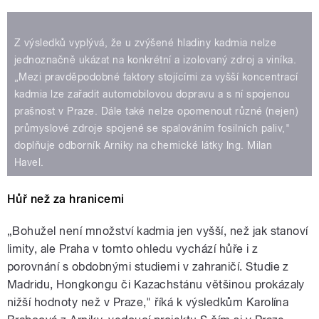
Z výsledků vyplývá, že u zvýšené hladiny kadmia nelze
jednoznačně ukázat na konkrétní a izolovaný zdroj a viníka.
„Mezi pravděpodobné faktory stojícími za vyšší koncentrací
kadmia lze zařadit automobilovou dopravu a s ní spojenou
prašnost v Praze. Dále také nelze opomenout různé (nejen)
průmyslové zdroje spojené se spalováním fosilních paliv,"
doplňuje odborník Arniky na chemické látky Ing. Milan
Havel.
Hůř než za hranicemi
„Bohužel není množství kadmia jen vyšší, než jak stanoví
limity, ale Praha v tomto ohledu vychází hůře i z
porovnání s obdobnými studiemi v zahraničí. Studie z
Madridu, Hongkongu či Kazachstánu většinou prokázaly
nižší hodnoty než v Praze," říká k výsledkům Karolína