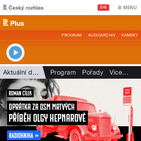
Přejít k hlavnímu obsahu
MENU
ŽIVĚ
PROGRAM
AUDIOARCHIV
KAMERY
Aktuální dění
Program
Pořady
Více
…