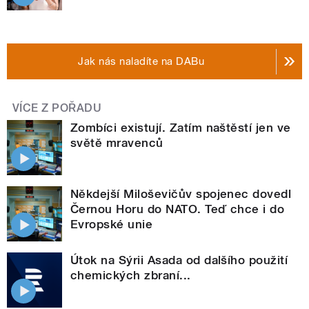
Jak nás naladíte na DABu
VÍCE Z POŘADU
Zombíci existují. Zatím naštěstí jen ve
světě mravenců
Někdejší Miloševičův spojenec dovedl
Černou Horu do NATO. Teď chce i do
Evropské unie
Útok na Sýrii Asada od dalšího použití
chemických zbraní...