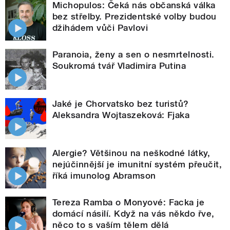
Michopulos: Čeká nás občanská válka
bez střelby. Prezidentské volby budou
džihádem vůči Pavlovi
Paranoia, ženy a sen o nesmrtelnosti.
Soukromá tvář Vladimira Putina
Jaké je Chorvatsko bez turistů?
Aleksandra Wojtaszeková: Fjaka
Alergie? Většinou na neškodné látky,
nejúčinnější je imunitní systém přeučit,
říká imunolog Abramson
Tereza Ramba o Monyové: Facka je
domácí násilí. Když na vás někdo řve,
něco to s vaším tělem dělá