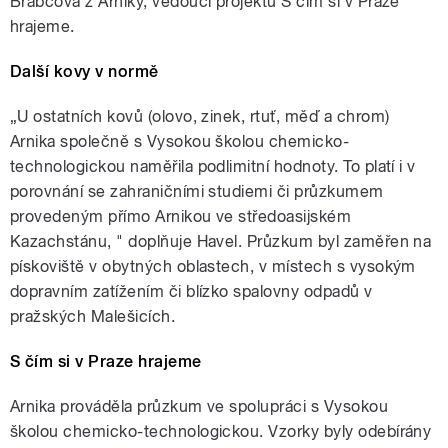
Brabcová z Arniky, vedoucí projektu S čím si v Praze
hrajeme.
Další kovy v normě
„U ostatních kovů (olovo, zinek, rtuť, měď a chrom)
Arnika společně s Vysokou školou chemicko-
technologickou naměřila podlimitní hodnoty. To platí i v
porovnání se zahraničními studiemi či průzkumem
provedeným přímo Arnikou ve středoasijském
Kazachstánu, " doplňuje Havel. Průzkum byl zaměřen na
pískoviště v obytných oblastech, v místech s vysokým
dopravním zatížením či blízko spalovny odpadů v
pražských Malešicích.
S čím si v Praze hrajeme
Arnika prováděla průzkum ve spolupráci s Vysokou
školou chemicko-technologickou. Vzorky byly odebírány