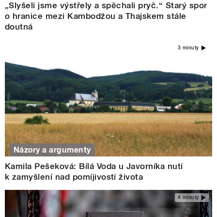
„Slyšeli jsme výstřely a spěchali pryč.“ Starý spor
o hranice mezi Kambodžou a Thajskem stále
doutná
3 minuty
Názory a argumenty
Kamila Pešeková: Bílá Voda u Javorníka nutí
k zamyšlení nad pomíjivostí života
4 minuty