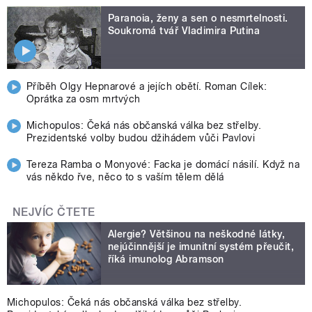
Paranoia, ženy a sen o nesmrtelnosti.
Soukromá tvář Vladimira Putina
Příběh Olgy Hepnarové a jejích obětí. Roman Cílek:
Oprátka za osm mrtvých
Michopulos: Čeká nás občanská válka bez střelby.
Prezidentské volby budou džihádem vůči Pavlovi
Tereza Ramba o Monyové: Facka je domácí násilí. Když na
vás někdo řve, něco to s vaším tělem dělá
NEJVÍC ČTETE
Alergie? Většinou na neškodné látky,
nejúčinnější je imunitní systém přeučit,
říká imunolog Abramson
Michopulos: Čeká nás občanská válka bez střelby.