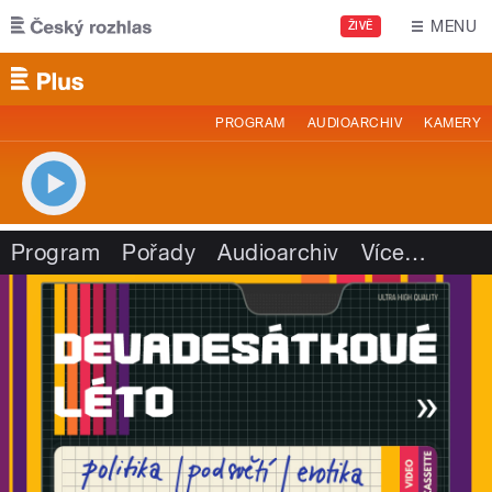
Přejít k hlavnímu obsahu
MENU
ŽIVĚ
PROGRAM
AUDIOARCHIV
KAMERY
Program
Pořady
Audioarchiv
Více
…