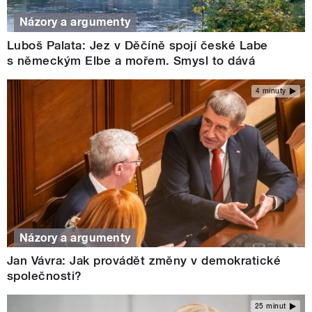
Názory a argumenty
Luboš Palata: Jez v Děčíně spojí české Labe
s německým Elbe a mořem. Smysl to dává
4 minuty
Názory a argumenty
Jan Vávra: Jak provádět změny v demokratické
společnosti?
25 minut