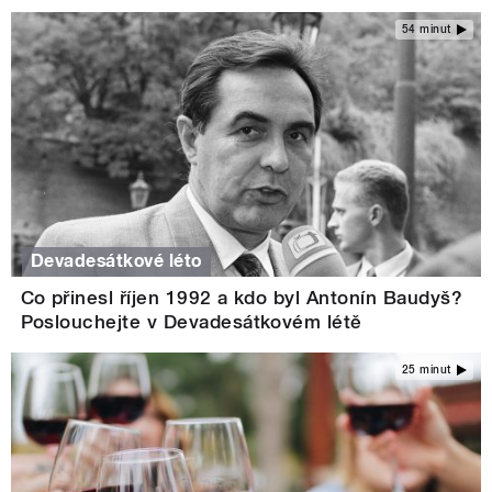
54 minut
Devadesátkové léto
Co přinesl říjen 1992 a kdo byl Antonín Baudyš?
Poslouchejte v Devadesátkovém létě
25 minut