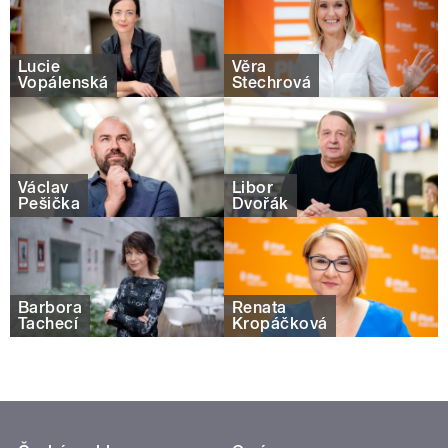
Lucie
Věra
Vopálenská
Štechrová
Václav
Libor
Pešička
Dvořák
Barbora
Renata
Tachecí
Kropáčková