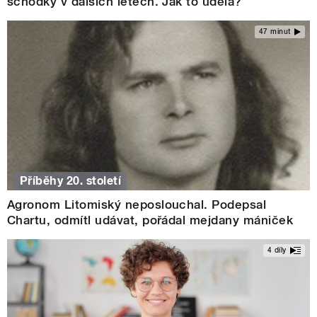
schodky v dalších letech. Jak to udělá?
47 minut
Příběhy 20. století
Agronom Litomiský neposlouchal. Podepsal
Chartu, odmítl udávat, pořádal mejdany mániček
4 díly