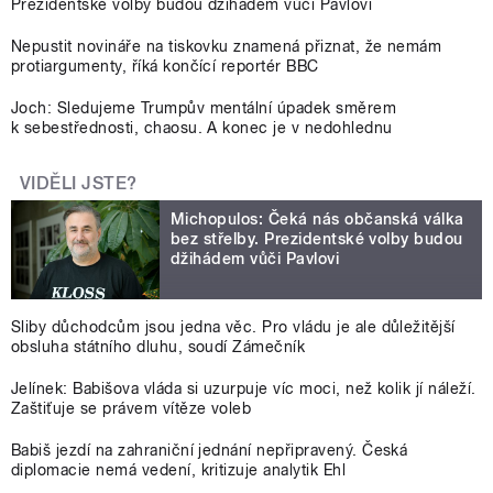
Prezidentské volby budou džihádem vůči Pavlovi
Nepustit novináře na tiskovku znamená přiznat, že nemám
protiargumenty, říká končící reportér BBC
Joch: Sledujeme Trumpův mentální úpadek směrem
k sebestřednosti, chaosu. A konec je v nedohlednu
VIDĚLI JSTE?
Michopulos: Čeká nás občanská válka
bez střelby. Prezidentské volby budou
džihádem vůči Pavlovi
Sliby důchodcům jsou jedna věc. Pro vládu je ale důležitější
obsluha státního dluhu, soudí Zámečník
Jelínek: Babišova vláda si uzurpuje víc moci, než kolik jí náleží.
Zaštiťuje se právem vítěze voleb
Babiš jezdí na zahraniční jednání nepřipravený. Česká
diplomacie nemá vedení, kritizuje analytik Ehl