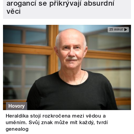
arogancí se přikrývají absurdní
věci
25 minut
Hovory
Heraldika stojí rozkročena mezi vědou a
uměním. Svůj znak může mít každý, tvrdí
genealog