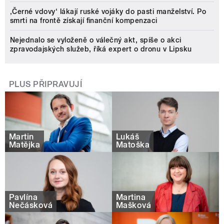
‚Černé vdovy‘ lákají ruské vojáky do pasti manželství. Po
smrti na frontě získají finanční kompenzaci
Nejednalo se vyloženě o válečný akt, spíše o akci
zpravodajských služeb, říká expert o dronu v Lipsku
PLUS PŘIPRAVUJÍ
Martin
Lukáš
Matějka
Matoška
Pavlína
Martina
Nečásková
Mašková