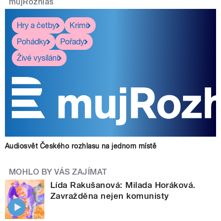
mujRozhlas
Hry a četby
Krimi
Pohádky
Pořady
Živé vysílání
Audiosvět Českého rozhlasu na jednom místě
MOHLO BY VÁS ZAJÍMAT
Lída Rakušanová: Milada Horáková.
Zavražděna nejen komunisty