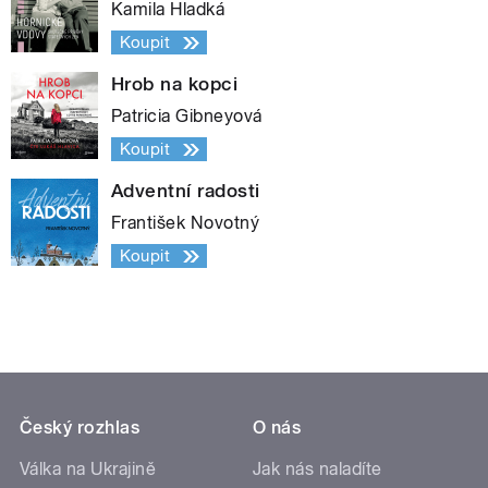
Kamila Hladká
Koupit
Hrob na kopci
Patricia Gibneyová
Koupit
Adventní radosti
František Novotný
Koupit
Český rozhlas
O nás
Válka na Ukrajině
Jak nás naladíte