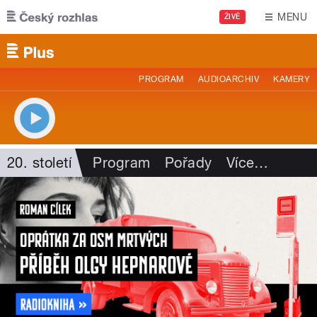
Přejít k hlavnímu obsahu
MENU
ŽIVĚ
PROGRAM
AUDIOARCHIV
KAMERY
20. století
Program
Pořady
Více
…